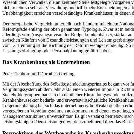
Wesentlichen Verwalter, die an zentraler Stelle festgelegte Vorgabe
nicht m ehr so sehr als Verwaltung und trifft mehr Entscheidungen 
Unabhängigkeit erreichen verselbständigte Krankenhäuser, in denen d
Der europäische Vergleich, unterteilt nach Ländern mit einem Nation
Reformpfade entlang der oben genannten Typologie. Zwar ist in beid
allerdings vom Ausgangsniveau der Budgetkrankenhäuser, stärker au
zwischen Käufern von Gesundheitsleistungen und Leistungserbringern
von 12 Trennung ist die Richtung der Reform weniger eindeutig. So i
Leistungserbringung oder Personalplanung geführt haben.
Das Krankenhaus als Unternehmen
Peter Eichhorn und Dorothea Greiling
Mit der Abschaffung des Selbstkostendeckungsprinzips begann vor f
Vergütungssystem ab dem Jahr 2003 einen weiteren Impuls in Richtun
Stakeholdergruppen hat sich ein deutlicher Einstellungswandel vollz
Krankenhaussektor bedarfs- und erwerbswirtschaftliche Krankenhäuser,
Trägerunabhängig hat sich das unternehmerische Risiko deutlich erh
vorgegebenen Vergütungsrahmen auskommen und denen es gelingt, sich
Managementstrukturen unverzichtbar. Es gilt verstärkt betriebswirtsc
leistungsfähigen Dienstleistungen werden zunehmend über das Beste
Perspektiven des Wettbewerbs im Krankenhaussektor