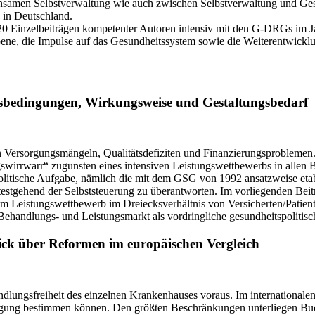
nsamen Selbstverwaltung wie auch zwischen Selbstverwaltung und Gese
 in Deutschland.
0 Einzelbeiträgen kompetenter Autoren intensiv mit den G-DRGs im Ja
bene, die Impulse auf das Gesundheitssystem sowie die Weiterentwickl
sbedingungen, Wirkungsweise und Gestaltungsbedarf
n Versorgungsmängeln, Qualitätsdefiziten und Finanzierungsproblemen
gswirrwarr“ zugunsten eines intensiven Leistungswettbewerbs in allen 
gspolitische Aufgabe, nämlich die mit dem GSG von 1992 ansatzweise et
stgehend der Selbststeuerung zu überantworten. Im vorliegenden Beitr
dem Leistungswettbewerb im Dreiecksverhältnis von Versicherten/Pati
ndlungs- und Leistungsmarkt als vordringliche gesundheitspolitische
ck über Reformen im europäischen Vergleich
ungsfreiheit des einzelnen Krankenhauses voraus. Im internationalen 
ingung bestimmen können. Den größten Beschränkungen unterliegen Bu