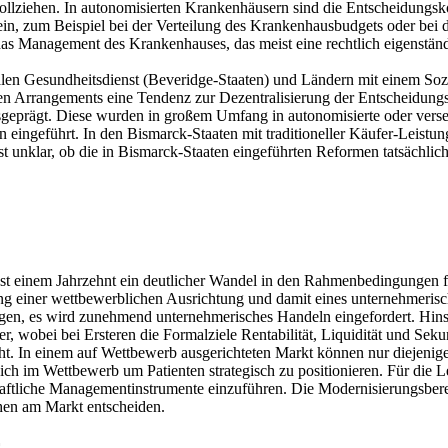
n vollziehen. In autonomisierten Krankenhäusern sind die Entscheidung
allein, zum Beispiel bei der Verteilung des Krankenhausbudgets oder b
as Management des Krankenhauses, das meist eine rechtlich eigenständ
alen Gesundheitsdienst (Beveridge-Staaten) und Ländern mit einem Sozi
en Arrangements eine Tendenz zur Dezentralisierung der Entscheidungs
sgeprägt. Diese wurden in großem Umfang in autonomisierte oder ver
 eingeführt. In den Bismarck-Staaten mit traditioneller Käufer-Leis
st unklar, ob die in Bismarck-Staaten eingeführten Reformen tatsächli
ast einem Jahrzehnt ein deutlicher Wandel in den Rahmenbedingungen 
g einer wettbewerblichen Ausrichtung und damit eines unternehmerisch
ogen, es wird zunehmend unternehmerisches Handeln eingefordert. Hins
 wobei bei Ersteren die Formalziele Rentabilität, Liquidität und Seku
öht. In einem auf Wettbewerb ausgerichteten Markt können nur diejenig
 im Wettbewerb um Patienten strategisch zu positionieren. Für die L
haftliche Managementinstrumente einzuführen. Die Modernisierungsbereit
hen am Markt entscheiden.