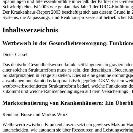
Spannungen und Interessenkonflikte innerhalb der Partner der Gemei
Schwierigkeiten ist 2003 wie geplant das Jahr 1 der DRG-Einführung
Der Krankenhaus-Report 2003 beschäftigt sich aus diesem Grund in 2
Systems, die Anpassungs- und Reaktionsprozesse auf betrieblicher E
Inhaltsverzeichnis
Wettbewerb in der Gesundheitsversorgung: Funktion
Dieter Cassel
Das deutsche Gesundheitswesen krankt seit längerem an gravierende
einer solchen Strukturreform muss es sein, den derzeitigen „Steuerun
Solidarprinzipien in Frage zu stellen. Dies ist eine genuine ordnun
auszubauen und damit das korporatistisch geprägte GKV-System weite
wettbewerbsorientierten Strukturreform bedarf, welche Funktionen 
zukommt und welche Rahmenbedingungen auf dem Versicherungs-, Beha
Marktorientierung von Krankenhäusern: Ein Überbli
Reinhard Busse und Markus Wörz
Wettbewerb zwischen Krankenhäusern setzt ein gewisses Maß an Handl
unterscheiden, wie autonom sie über Ressourcen und Leistungserbr