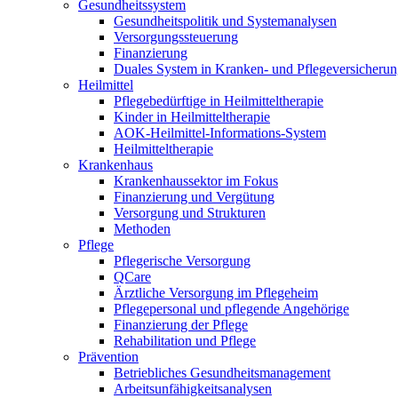
Gesundheitssystem
Gesundheitspolitik und Systemanalysen
Versorgungssteuerung
Finanzierung
Duales System in Kranken- und Pflegeversicheru
Heilmittel
Pflegebedürftige in Heilmitteltherapie
Kinder in Heilmitteltherapie
AOK-Heilmittel-Informations-System
Heilmitteltherapie
Krankenhaus
Krankenhaussektor im Fokus
Finanzierung und Vergütung
Versorgung und Strukturen
Methoden
Pflege
Pflegerische Versorgung
QCare
Ärztliche Versorgung im Pflegeheim
Pflegepersonal und pflegende Angehörige
Finanzierung der Pflege
Rehabilitation und Pflege
Prävention
Betriebliches Gesundheitsmanagement
Arbeitsunfähigkeitsanalysen