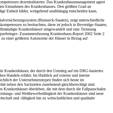
skompetenzen dezentralisierter. Das Krankenhausmanagement agiert
ei den Einnahmen des Krankenhauses. Den größten Grad an
ige Einheit bildet, weitgehend unabhängig entscheiden kann.
alversicherungssystem (Bismarck-Staaten), zeigt unterschiedliche
kompetenzen zu beobachten, diese ist jedoch in Beveridge-Staaten,
selbständigte Krankenhäuser umgewandelt und eine Trennung
tungserbringer- Zusammenfassung Krankenhaus-Report 2002 Seite 2
ch zu einer größeren Autonomie der Häuser in Bezug auf
für Krankenhäuser, der durch den Umstieg auf ein DRG-basiertes
en Handels erfährt. Im Hinblick auf externe und interne
ichtlich der Unternehmenstypen finden sich heute im
rität neben den Sachzielen zunehmend gleichberechtigt sind.
en Krankenhäuser überleben, die mit dem durch die Fallpauschalen
eistungs- und Wettbewerbsfähigkeit der Krankenhäuser sind neue
schaft und -fähigkeit hin zu wirtschaftlichen und qualitativ