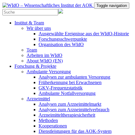
Toggle navigation
Institut & Team
Wir über uns
Ausgewählte Ereignisse aus der WIdO-Historie
Forschungsschwerpunkte
Organisation des WIdO
Team
Arbeiten im WIdO
About WIdO (EN)
Forschung & Projekte
Ambulante Versorgung
Analysen zur ambulanten Versorgung
Früherkennung bei Erwachsenen
GKV-Frequenzstatistik
Ambulante Notfallversorgung
Arzneimittel
Analysen zum Arzneimittelmarkt
Analysen zum Arzneimittelverbrauch
Arzneimitteltherapiesicherheit
Methoden
Kooperationen
Dienstleistungen für das AOK-System