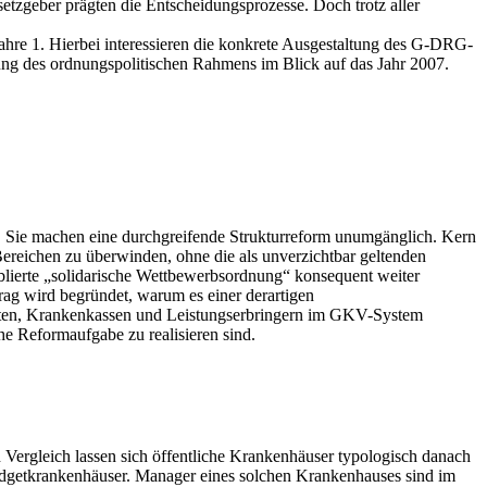
tzgeber prägten die Entscheidungsprozesse. Doch trotz aller
hre 1. Hierbei interessieren die konkrete Ausgestaltung des G-DRG-
ung des ordnungspolitischen Rahmens im Blick auf das Jahr 2007.
. Sie machen eine durchgreifende Strukturreform unumgänglich. Kern
Bereichen zu überwinden, ohne die als unverzichtbar geltenden
ablierte „solidarische Wettbewerbsordnung“ konsequent weiter
ag wird begründet, warum es einer derartigen
enten, Krankenkassen und Leistungserbringern im GKV-System
 Reformaufgabe zu realisieren sind.
Vergleich lassen sich öffentliche Krankenhäuser typologisch danach
dgetkrankenhäuser. Manager eines solchen Krankenhauses sind im