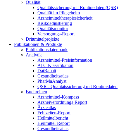
Qualität
Qualitätssicherung mit Routinedaten (QSR)
Qualität im Pflegeheim
Arzneimitteltherapiesicherheit
Risikoadjustierung
Qualitätsmonitor
Versorgungs-Report
Drittmittelprojekte
Publikationen & Produkte
Publikationsdatenbank
Analytik
Arzneimittel-Preisinformation
ATC-Klassifikation
DatRabatt
Gesundheitsatlas
PharMaAnalyst
QSR - Qualitätssicherung mit Routinedaten
Buchreihen
Arzneimittel-Kompass
Arzneiverordnungs-Report
Ärzteatlas
Fehlzeiten-Report
Heilmittelbericht
Heilmittel-Report
Gesundheitsatlas