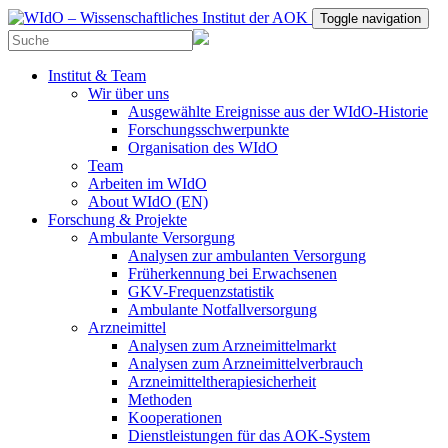
Toggle navigation
Institut & Team
Wir über uns
Ausgewählte Ereignisse aus der WIdO-Historie
Forschungsschwerpunkte
Organisation des WIdO
Team
Arbeiten im WIdO
About WIdO (EN)
Forschung & Projekte
Ambulante Versorgung
Analysen zur ambulanten Versorgung
Früherkennung bei Erwachsenen
GKV-Frequenzstatistik
Ambulante Notfallversorgung
Arzneimittel
Analysen zum Arzneimittelmarkt
Analysen zum Arzneimittelverbrauch
Arzneimitteltherapiesicherheit
Methoden
Kooperationen
Dienstleistungen für das AOK-System