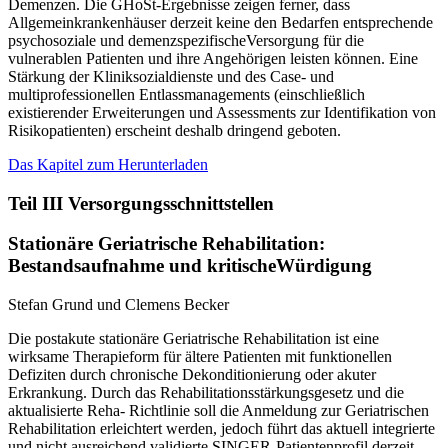
Demenzen. Die GHoSt-Ergebnisse zeigen ferner, dass
Allgemeinkrankenhäuser derzeit keine den Bedarfen entsprechende
psychosoziale und demenzspezifischeVersorgung für die
vulnerablen Patienten und ihre Angehörigen leisten können. Eine
Stärkung der Kliniksozialdienste und des Case- und
multiprofessionellen Entlassmanagements (einschließlich
existierender Erweiterungen und Assessments zur Identifikation von
Risikopatienten) erscheint deshalb dringend geboten.
Das Kapitel zum Herunterladen
Teil III Versorgungsschnittstellen
Stationäre Geriatrische Rehabilitation:
Bestandsaufnahme und kritischeWürdigung
Stefan Grund und Clemens Becker
Die postakute stationäre Geriatrische Rehabilitation ist eine
wirksame Therapieform für ältere Patienten mit funktionellen
Defiziten durch chronische Dekonditionierung oder akuter
Erkrankung. Durch das Rehabilitationsstärkungsgesetz und die
aktualisierte Reha- Richtlinie soll die Anmeldung zur Geriatrischen
Rehabilitation erleichtert werden, jedoch führt das aktuell integrierte
und nicht ausreichend validierte SINGER-Patientenprofil derzeit