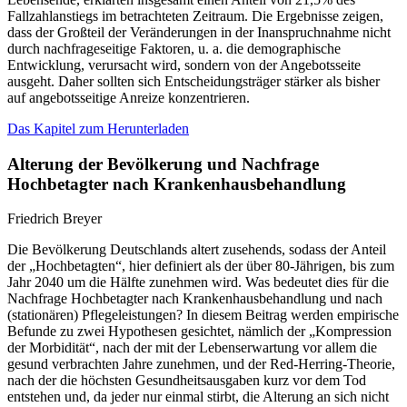
Fallzahlanstiegs im betrachteten Zeitraum. Die Ergebnisse zeigen,
dass der Großteil der Veränderungen in der Inanspruchnahme nicht
durch nachfrageseitige Faktoren, u. a. die demographische
Entwicklung, verursacht wird, sondern von der Angebotsseite
ausgeht. Daher sollten sich Entscheidungsträger stärker als bisher
auf angebotsseitige Anreize konzentrieren.
Das Kapitel zum Herunterladen
Alterung der Bevölkerung und Nachfrage
Hochbetagter nach Krankenhausbehandlung
Friedrich Breyer
Die Bevölkerung Deutschlands altert zusehends, sodass der Anteil
der „Hochbetagten“, hier definiert als der über 80-Jährigen, bis zum
Jahr 2040 um die Hälfte zunehmen wird. Was bedeutet dies für die
Nachfrage Hochbetagter nach Krankenhausbehandlung und nach
(stationären) Pflegeleistungen? In diesem Beitrag werden empirische
Befunde zu zwei Hypothesen gesichtet, nämlich der „Kompression
der Morbidität“, nach der mit der Lebenserwartung vor allem die
gesund verbrachten Jahre zunehmen, und der Red-Herring-Theorie,
nach der die höchsten Gesundheitsausgaben kurz vor dem Tod
entstehen und, da jeder nur einmal stirbt, die Alterung an sich nicht