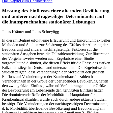
Das Kapitel zum Herunterladen
Messung des Einflusses einer alternden Bevölkerung
und anderer nachfrageseitiger Determinanten auf
die Inanspruchnahme stationärer Leistungen
Jonas Krämer und Jonas Schreyögg
In diesem Beitrag erfolgt eine Erläuterung und Einordnung aktueller
Methoden und Studien zur Schätzung des Effekts der Alterung der
Bevölkerung und anderer nachfrageseitiger Faktoren auf die
stationären Ausgaben bzw. die Fallzahlentwicklung. Zur Illustration
der Vorgehensweise werden auch Ergebnisse einer Studie
vorgestellt und diskutiert, die diesen Effekt für die Phase des starken
Fallzahlanstiegs in Deutschland untersucht hat. Die Ergebnisse der
Studien zeigten, dass Veränderungen der Morbidität den größten
Einfluss auf Veränderungen der Krankenhausfallzahlen hatten.
Veränderungen in der Größe der überlebenden Bevölkerung hatten
den zweitgrößten Einfluss, während Veränderungen in der Größe
der Bevölkerung am Lebensende den geringsten Einfluss hatten.
Die dominierende Rolle der Morbidität als Hauptfaktor für
Krankenhausfallzahlen wurde auch durch andere aktuelle Studien
bestätigt. Die Veränderungen der nachfrageseitigen Determinanten,
d. h. Morbidität, überlebende Bevölkerung und Bevölkerung am
Lebensende, erklärten insgesamt einen Anteil von 21,5% des