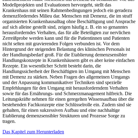
Modellprojekten und Evaluationen hervorgeht, stellt das
Krankenhaus mit seinen Rahmenbedingungen jedoch ein geradezu
demenzförderndes Milieu dar. Menschen mit Demenz, die im straff
organisierten Krankenhausalltag ohne Beschäftigung und Ansprache
auf sich alleine gestellt sind, zeigen häufig z. B. ein so genanntes
herausforderndes Verhalten, das für alle Beteiligten zur nervlichen
Zerreißprobe werden kann und für die Patientinnen und Patienten
nicht selten mit gravierenden Folgen verbunden ist. Vor dem
Hintergrund der steigenden Belastung des klinischen Personals ist
der Handlungsbedarf groß. Für die Etablierung demenzsensibler
Handlungskonzepte in Krankenhäusern gibt es aber keine einfachen
Rezepte. Ein wesentlicher Schritt besteht darin, die
Handlungssicherheit der Beschäftigten im Umgang mit Menschen
mit Demenz zu stärken. Neben Fragen des allgemeinen Umgangs
und der Anpassung kommunikativer Techniken sind spezielle
Empfehlungen für den Umgang mit herausforderndem Verhalten
sowie für das Ernährungs- und Schmerzmanagement hilfreich. Die
Leitungskräfte nehmen für einen geregelten Wissensaufbau über die
bestehenden Fachkonzepte eine Schlüsselrolle ein. Zudem sind sie
gehalten, für einen sukzessiven Aufbau und eine nachhaltige
Etablierung demenzsensibler Strukturen und Prozesse Sorge zu
tragen.
Das Kapitel zum Herunterladen