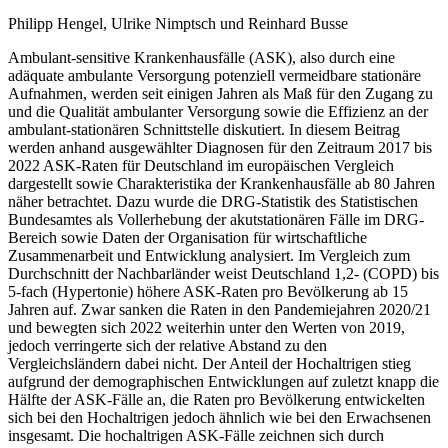
Philipp Hengel, Ulrike Nimptsch und Reinhard Busse
Ambulant-sensitive Krankenhausfälle (ASK), also durch eine
adäquate ambulante Versorgung potenziell vermeidbare stationäre
Aufnahmen, werden seit einigen Jahren als Maß für den Zugang zu
und die Qualität ambulanter Versorgung sowie die Effizienz an der
ambulant-stationären Schnittstelle diskutiert. In diesem Beitrag
werden anhand ausgewählter Diagnosen für den Zeitraum 2017 bis
2022 ASK-Raten für Deutschland im europäischen Vergleich
dargestellt sowie Charakteristika der Krankenhausfälle ab 80 Jahren
näher betrachtet. Dazu wurde die DRG-Statistik des Statistischen
Bundesamtes als Vollerhebung der akutstationären Fälle im DRG-
Bereich sowie Daten der Organisation für wirtschaftliche
Zusammenarbeit und Entwicklung analysiert. Im Vergleich zum
Durchschnitt der Nachbarländer weist Deutschland 1,2- (COPD) bis
5-fach (Hypertonie) höhere ASK-Raten pro Bevölkerung ab 15
Jahren auf. Zwar sanken die Raten in den Pandemiejahren 2020/21
und bewegten sich 2022 weiterhin unter den Werten von 2019,
jedoch verringerte sich der relative Abstand zu den
Vergleichsländern dabei nicht. Der Anteil der Hochaltrigen stieg
aufgrund der demographischen Entwicklungen auf zuletzt knapp die
Hälfte der ASK-Fälle an, die Raten pro Bevölkerung entwickelten
sich bei den Hochaltrigen jedoch ähnlich wie bei den Erwachsenen
insgesamt. Die hochaltrigen ASK-Fälle zeichnen sich durch