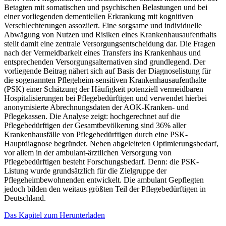
Betagten mit somatischen und psychischen Belastungen und bei
einer vorliegenden dementiellen Erkrankung mit kognitiven
Verschlechterungen assoziiert. Eine sorgsame und individuelle
Abwägung von Nutzen und Risiken eines Krankenhausaufenthalts
stellt damit eine zentrale Versorgungsentscheidung dar. Die Fragen
nach der Vermeidbarkeit eines Transfers ins Krankenhaus und
entsprechenden Versorgungsalternativen sind grundlegend. Der
vorliegende Beitrag nähert sich auf Basis der Diagnoselistung für
die sogenannten Pflegeheim-sensitiven Krankenhausaufenthalte
(PSK) einer Schätzung der Häufigkeit potenziell vermeidbaren
Hospitalisierungen bei Pflegebedürftigen und verwendet hierbei
anonymisierte Abrechnungsdaten der AOK-Kranken- und
Pflegekassen. Die Analyse zeigt: hochgerechnet auf die
Pflegebedürftigen der Gesamtbevölkerung sind 36% aller
Krankenhausfälle von Pflegebedürftigen durch eine PSK-
Hauptdiagnose begründet. Neben abgeleiteten Optimierungsbedarf,
vor allem in der ambulant-ärztlichen Versorgung von
Pflegebedürftigen besteht Forschungsbedarf. Denn: die PSK-
Listung wurde grundsätzlich für die Zielgruppe der
Pflegeheimbewohnenden entwickelt. Die ambulant Gepflegten
jedoch bilden den weitaus größten Teil der Pflegebedürftigen in
Deutschland.
Das Kapitel zum Herunterladen