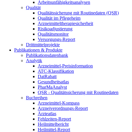
Arbeitsunfähigkeitsanalysen
Qualität
Qualitätssicherung mit Routinedaten (QSR)
Qualität im Pflegeheim
Arzneimitteltherapiesicherheit
Risikoadjustierung
Qualitätsmonitor
Versorgungs-Report
Drittmittelprojekte
Publikationen & Produkte
Publikationsdatenbank
Analytik
Arzneimittel-Preisinformation
ATC-Klassifikation
DatRabatt
Gesundheitsatlas
PharMaAnalyst
QSR - Qualitätssicherung mit Routinedaten
Buchreihen
Arzneimittel-Kompass
Arzneiverordnungs-Report
Ärzteatlas
Fehlzeiten-Report
Heilmittelbericht
Heilmittel-Report