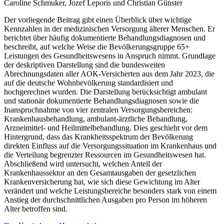
Caroline Schmuker, Jozef Leporis und Christian Günster
Der vorliegende Beitrag gibt einen Überblick über wichtige
Kennzahlen in der medizinischen Versorgung älterer Menschen. Er
berichtet über häufig dokumentierte Behandlungsdiagnosen und
beschreibt, auf welche Weise die Bevölkerungsgruppe 65+
Leistungen des Gesundheitswesens in Anspruch nimmt. Grundlage
der deskriptiven Darstellung sind die bundesweiten
Abrechnungsdaten aller AOK-Versicherten aus dem Jahr 2023, die
auf die deutsche Wohnbevölkerung standardisiert und
hochgerechnet wurden. Die Darstellung berücksichtigt ambulant
und stationär dokumentierte Behandlungsdiagnosen sowie die
Inanspruchnahme von vier zentralen Versorgungsbereichen:
Krankenhausbehandlung, ambulant-ärztliche Behandlung,
Arzneimittel- und Heilmittelbehandlung. Dies geschieht vor dem
Hintergrund, dass das Krankheitsspektrum der Bevölkerung
direkten Einfluss auf die Versorgungssituation im Krankenhaus und
die Verteilung begrenzter Ressourcen im Gesundheitswesen hat.
Abschließend wird untersucht, welchen Anteil der
Krankenhaussektor an den Gesamtausgaben der gesetzlichen
Krankenversicherung hat, wie sich diese Gewichtung im Alter
verändert und welche Leistungsbereiche besonders stark von einem
Anstieg der durchschnittlichen Ausgaben pro Person im höheren
Alter betroffen sind.