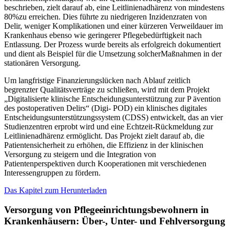
beschrieben, zielt darauf ab, eine Leitlinienadhärenz von mindestens
80%zu erreichen. Dies führte zu niedrigeren Inzidenzraten von
Delir, weniger Komplikationen und einer kürzeren Verweildauer im
Krankenhaus ebenso wie geringerer Pflegebedürftigkeit nach
Entlassung. Der Prozess wurde bereits als erfolgreich dokumentiert
und dient als Beispiel für die Umsetzung solcherMaßnahmen in der
stationären Versorgung.
Um langfristige Finanzierungslücken nach Ablauf zeitlich
begrenzter Qualitätsverträge zu schließen, wird mit dem Projekt
„Digitalisierte klinische Entscheidungsunterstützung zur P ävention
des postoperativen Delirs“ (Digi- POD) ein klinisches digitales
Entscheidungsunterstützungssystem (CDSS) entwickelt, das an vier
Studienzentren erprobt wird und eine Echtzeit-Rückmeldung zur
Leitlinienadhärenz ermöglicht. Das Projekt zielt darauf ab, die
Patientensicherheit zu erhöhen, die Effizienz in der klinischen
Versorgung zu steigern und die Integration von
Patientenperspektiven durch Kooperationen mit verschiedenen
Interessengruppen zu fördern.
Das Kapitel zum Herunterladen
Versorgung von Pflegeeinrichtungsbewohnern in
Krankenhäusern: Über-, Unter- und Fehlversorgung