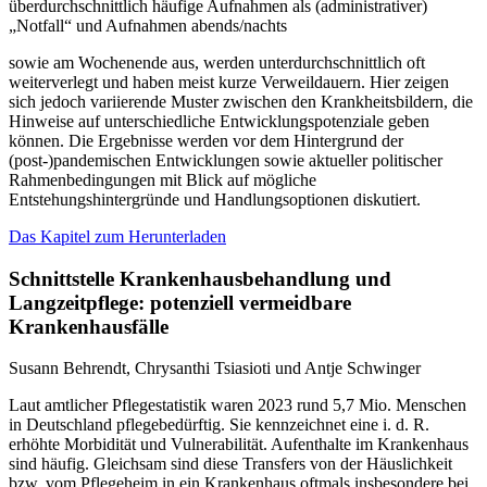
überdurchschnittlich häufige Aufnahmen als (administrativer)
„Notfall“ und Aufnahmen abends/nachts
sowie am Wochenende aus, werden unterdurchschnittlich oft
weiterverlegt und haben meist kurze Verweildauern. Hier zeigen
sich jedoch variierende Muster zwischen den Krankheitsbildern, die
Hinweise auf unterschiedliche Entwicklungspotenziale geben
können. Die Ergebnisse werden vor dem Hintergrund der
(post-)pandemischen Entwicklungen sowie aktueller politischer
Rahmenbedingungen mit Blick auf mögliche
Entstehungshintergründe und Handlungsoptionen diskutiert.
Das Kapitel zum Herunterladen
Schnittstelle Krankenhausbehandlung und
Langzeitpflege: potenziell vermeidbare
Krankenhausfälle
Susann Behrendt, Chrysanthi Tsiasioti und Antje Schwinger
Laut amtlicher Pflegestatistik waren 2023 rund 5,7 Mio. Menschen
in Deutschland pflegebedürftig. Sie kennzeichnet eine i. d. R.
erhöhte Morbidität und Vulnerabilität. Aufenthalte im Krankenhaus
sind häufig. Gleichsam sind diese Transfers von der Häuslichkeit
bzw. vom Pflegeheim in ein Krankenhaus oftmals insbesondere bei