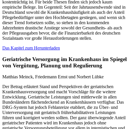
kostenträchtig ist. Für beide Thesen finden sich jedoch kaum
empirische Belege. Im Gegenteil: Seit der Jahrtausendwende sind in
Deutschland sowohl die Krankenhaushäufigkeit als auch der Anteil
Pflegebedürftiger unter den Hochbetagten gestiegen, und wenn sich
dieser Trend fortsetzen sollte, so stehen in den kommenden
Jahrzehnten drastische Anstiege sowohl der Gesundheits- als auch
der Pflegeausgaben bevor, die die Finanzierbarkeit des deutschen
Sozialstaats vor große Herausforderungen stellen.
Das Kapitel zum Herunterladen
Geriatrische Versorgung im Krankenhaus im Spiegel
von Vergütung, Planung und Regulierung
Matthias Meinck, Friedemann Ernst und Norbert Lübke
Der Betrag erläutert Stand und Perspektiven der geriatrischen
Krankenhausversorgung und macht Vorschläge für die weitere
Entwicklung. Geriatrische Leistungen sind mittlerweile in allen
Bundesländern flächendeckend an Krankenhäusern verfügbar. Das
DRG-System hat jedoch Fehlanreize etabliert, die zu Über- und
Unterversorgung mit geriatrisch frührehabilitativen Leistungen
führen und korrigiert werden sollten. Der ganz überwiegende Anteil
geriatrischer Patienten wird im Krankenhaus jedoch ohne
geriatrische Versorgungsbeteiligung vor allem in internistischen und