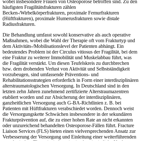
wobei insbesondere Frauen von Osteoporose betroffen sind. Zu den
häufigsten Fragilitätsfrakturen zählen
Becken-/Wirbelkörperfrakturen, proximale Femurfrakturen
(Hüftfrakturen), proximale Humerusfrakturen sowie distale
Radiusfrakturen.
Die Behandlung umfasst sowohl konservative als auch operative
Maßnahmen, wobei die Wahl der Therapie oft vom Frakturtyp und
dem Aktivitäts-/Mobilisationslevel der Patienten abhängt. Ein
bedeutendes Problem ist der Circulus vitiosus der Fragilität, bei dem
eine Fraktur zu weiterer Immobilität und Muskelabbau führt, was
die Fragilität verstärkt. Um diesen Teufelskreis zu durchbrechen
bzw. dem drohenden Verlust von Aktivität und Selbstständigkeit
vorzubeugen, sind umfassende Präventions- und
Rehabilitationsstrategien erforderlich in Form einer interdisziplinären
alterstraumatologischen Versorgung. In Deutschland sind in den
letzten zehn Jahren zunehmend zertifizierte Alterstraumazentren
etabliert worden und zur Absicherung der interdisziplinären,
ganzheitlichen Versorgung auch G-BA-Richtlinien z. B. bei
Patienten mit Hüftfrakturen verabschiedet worden. Dennoch weist
die Versorgungskette Schwächen insbesondere in der sekundären
Frakturprävention auf, die zu einer hohen Rate an nicht erkannten
oder unzureichend behandelten Osteoporose-Fällen führt. Fracture
Liaison Services (FLS) bieten einen vielversprechenden Ansatz zur
Verbesserung der Versorgung und Einleitung einer weiterführenden