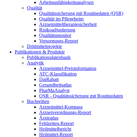
Arbeitsunfähigkeitsanalysen
Qualität
Qualitätssicherung mit Routinedaten (QSR)
Qualität im Pflegeheim
Arzneimitteltherapiesicherheit
Risikoadjustierung
Qualitätsmonitor
Versorgungs-Report
Drittmittelprojekte
Publikationen & Produkte
Publikationsdatenbank
Analytik
Arzneimittel-Preisinformation
ATC-Klassifikation
DatRabatt
Gesundheitsatlas
PharMaAnalyst
QSR - Qualitätssicherung mit Routinedaten
Buchreihen
Arzneimittel-Kompass
Arzneiverordnungs-Report
Ärzteatlas
Fehlzeiten-Report
Heilmittelbericht
Heilmittel-Report