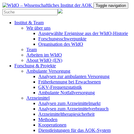
Toggle navigation
Institut & Team
Wir über uns
Ausgewählte Ereignisse aus der WIdO-Historie
Forschungsschwerpunkte
Organisation des WIdO
Team
Arbeiten im WIdO
About WIdO (EN)
Forschung & Projekte
Ambulante Versorgung
Analysen zur ambulanten Versorgung
Früherkennung bei Erwachsenen
GKV-Frequenzstatistik
Ambulante Notfallversorgung
Arzneimittel
Analysen zum Arzneimittelmarkt
Analysen zum Arzneimittelverbrauch
Arzneimitteltherapiesicherheit
Methoden
Kooperationen
Dienstleistungen für das AOK-System