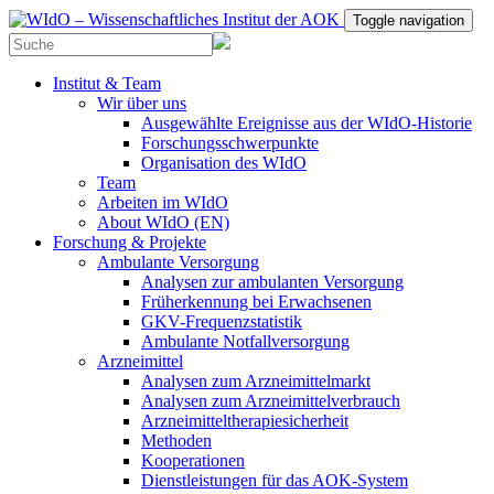
Toggle navigation
Institut & Team
Wir über uns
Ausgewählte Ereignisse aus der WIdO-Historie
Forschungsschwerpunkte
Organisation des WIdO
Team
Arbeiten im WIdO
About WIdO (EN)
Forschung & Projekte
Ambulante Versorgung
Analysen zur ambulanten Versorgung
Früherkennung bei Erwachsenen
GKV-Frequenzstatistik
Ambulante Notfallversorgung
Arzneimittel
Analysen zum Arzneimittelmarkt
Analysen zum Arzneimittelverbrauch
Arzneimitteltherapiesicherheit
Methoden
Kooperationen
Dienstleistungen für das AOK-System