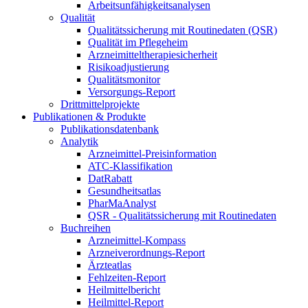
Arbeitsunfähigkeitsanalysen
Qualität
Qualitätssicherung mit Routinedaten (QSR)
Qualität im Pflegeheim
Arzneimitteltherapiesicherheit
Risikoadjustierung
Qualitätsmonitor
Versorgungs-Report
Drittmittelprojekte
Publikationen & Produkte
Publikationsdatenbank
Analytik
Arzneimittel-Preisinformation
ATC-Klassifikation
DatRabatt
Gesundheitsatlas
PharMaAnalyst
QSR - Qualitätssicherung mit Routinedaten
Buchreihen
Arzneimittel-Kompass
Arzneiverordnungs-Report
Ärzteatlas
Fehlzeiten-Report
Heilmittelbericht
Heilmittel-Report