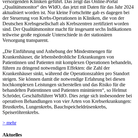
versorgenden Kliniken geführt. Das zeigt das Online-Portal
„Qualitätsmonitor“ des WIdO, das jetzt mit Daten für das Jahr 2024
aktualisiert worden ist. Nur kleine Fortschritte gab es dagegen bei
der Steuerung von Krebs-Operationen in Kliniken, die von der
Deutschen Krebsgesellschaft als Krebszentren zertifiziert worden
sind. Der Qualitätsmonitor macht für insgesamt sechs Indikationen
teilweise große regionale Unterschiede in der stationären
Versorgung transparent.
„Die Einführung und Anhebung der Mindestmengen für
Krankenhäuser, die lebensbedrohliche Erkrankungen von
Patientinnen und Patienten mit komplexen Operationen behandeln,
führen zu dringend notwendigen Effekten: die Zahl der
Krankenhäuser sinkt, während die Operationszahlen pro Standort
steigen. Sie können damit die notwendige Erfahrung bei diesen
hochkomplexen Leistungen sicherstellen und das Risiko für die
behandelten Patientinnen und Patienten minimieren“, so Helmut
Schröder, Geschäftsführer WIdO. Dies zeige sich insbesondere bei
operativen Behandlungen von vier Arten von Krebserkrankungen:
Brustkrebs, Lungenkrebs, Bauchspeicheldrüsenkrebs,
Speiseröhrenkrebs.
> mehr
Aktuelles