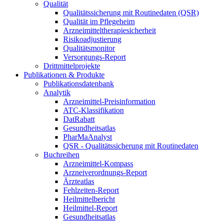
Qualität
Qualitätssicherung mit Routinedaten (QSR)
Qualität im Pflegeheim
Arzneimitteltherapiesicherheit
Risikoadjustierung
Qualitätsmonitor
Versorgungs-Report
Drittmittelprojekte
Publikationen & Produkte
Publikationsdatenbank
Analytik
Arzneimittel-Preisinformation
ATC-Klassifikation
DatRabatt
Gesundheitsatlas
PharMaAnalyst
QSR - Qualitätssicherung mit Routinedaten
Buchreihen
Arzneimittel-Kompass
Arzneiverordnungs-Report
Ärzteatlas
Fehlzeiten-Report
Heilmittelbericht
Heilmittel-Report
Gesundheitsatlas