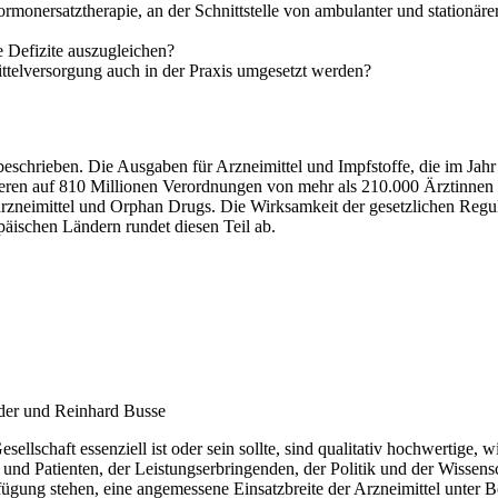
ormonersatztherapie, an der Schnittstelle von ambulanter und stationär
 Defizite auszugleichen?
ttelversorgung auch in der Praxis umgesetzt werden?
eschrieben. Die Ausgaben für Arzneimittel und Impfstoffe, die im Jahr
ieren auf 810 Millionen Verordnungen von mehr als 210.000 Ärztinnen
rzneimittel und Orphan Drugs. Die Wirksamkeit der gesetzlichen Regulie
äischen Ländern rundet diesen Teil ab.
der und Reinhard Busse
esellschaft essenziell ist oder sein sollte, sind qualitativ hochwertig
und Patienten, der Leistungserbringenden, der Politik und der Wissensc
gung stehen, eine angemessene Einsatzbreite der Arzneimittel unter Be