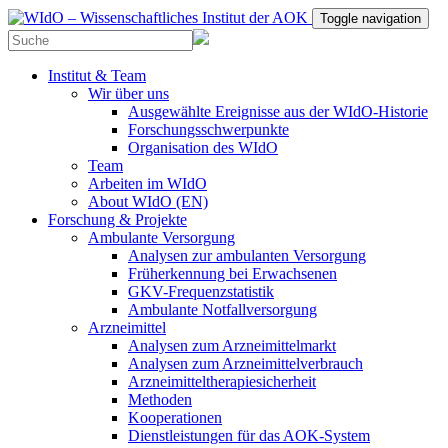
Toggle navigation
Institut & Team
Wir über uns
Ausgewählte Ereignisse aus der WIdO-Historie
Forschungsschwerpunkte
Organisation des WIdO
Team
Arbeiten im WIdO
About WIdO (EN)
Forschung & Projekte
Ambulante Versorgung
Analysen zur ambulanten Versorgung
Früherkennung bei Erwachsenen
GKV-Frequenzstatistik
Ambulante Notfallversorgung
Arzneimittel
Analysen zum Arzneimittelmarkt
Analysen zum Arzneimittelverbrauch
Arzneimitteltherapiesicherheit
Methoden
Kooperationen
Dienstleistungen für das AOK-System