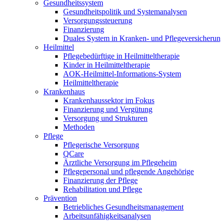
Gesundheitssystem
Gesundheitspolitik und Systemanalysen
Versorgungssteuerung
Finanzierung
Duales System in Kranken- und Pflegeversicheru
Heilmittel
Pflegebedürftige in Heilmitteltherapie
Kinder in Heilmitteltherapie
AOK-Heilmittel-Informations-System
Heilmitteltherapie
Krankenhaus
Krankenhaussektor im Fokus
Finanzierung und Vergütung
Versorgung und Strukturen
Methoden
Pflege
Pflegerische Versorgung
QCare
Ärztliche Versorgung im Pflegeheim
Pflegepersonal und pflegende Angehörige
Finanzierung der Pflege
Rehabilitation und Pflege
Prävention
Betriebliches Gesundheitsmanagement
Arbeitsunfähigkeitsanalysen