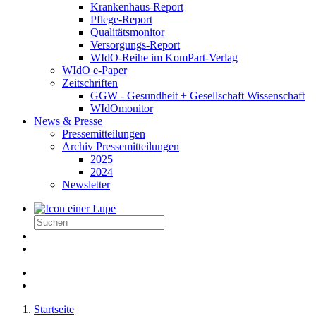
Krankenhaus-Report
Pflege-Report
Qualitätsmonitor
Versorgungs-Report
WIdO-Reihe im KomPart-Verlag
WIdO e-Paper
Zeitschriften
GGW - Gesundheit + Gesellschaft Wissenschaft
WIdOmonitor
News & Presse
Pressemitteilungen
Archiv Pressemitteilungen
2025
2024
Newsletter
Startseite