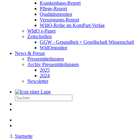
Krankenhaus-Report
Pflege-Report
Qualitätsmonitor
Versorgungs-Report
WIdO-Reihe im KomPart-Verlag
WIdO e-Paper
Zeitschriften
GGW - Gesundheit + Gesellschaft Wissenschaft
WIdOmonitor
News & Presse
Pressemitteilungen
Archiv Pressemitteilungen
2025
2024
Newsletter
Startseite