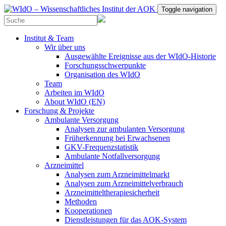
Toggle navigation
Institut & Team
Wir über uns
Ausgewählte Ereignisse aus der WIdO-Historie
Forschungsschwerpunkte
Organisation des WIdO
Team
Arbeiten im WIdO
About WIdO (EN)
Forschung & Projekte
Ambulante Versorgung
Analysen zur ambulanten Versorgung
Früherkennung bei Erwachsenen
GKV-Frequenzstatistik
Ambulante Notfallversorgung
Arzneimittel
Analysen zum Arzneimittelmarkt
Analysen zum Arzneimittelverbrauch
Arzneimitteltherapiesicherheit
Methoden
Kooperationen
Dienstleistungen für das AOK-System