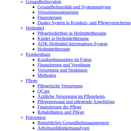
Gesundheitssystem
Gesundheitspolitik und Systemanalysen
Versorgungssteuerung
Finanzierung
Duales System in Kranken- und Pflegeversicheru
Heilmittel
Pflegebedürftige in Heilmitteltherapie
Kinder in Heilmitteltherapie
AOK-Heilmittel-Informations-System
Heilmitteltherapie
Krankenhaus
Krankenhaussektor im Fokus
Finanzierung und Vergütung
Versorgung und Strukturen
Methoden
Pflege
Pflegerische Versorgung
QCare
Ärztliche Versorgung im Pflegeheim
Pflegepersonal und pflegende Angehörige
Finanzierung der Pflege
Rehabilitation und Pflege
Prävention
Betriebliches Gesundheitsmanagement
Arbeitsunfähigkeitsanalysen