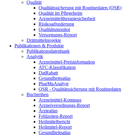
Qualität
Qualitätssicherung mit Routinedaten (QSR)
Qualität im Pflegeheim
Arzneimitteltherapiesicherheit
Risikoadjustierung
Qualitätsmonitor
Versorgungs-Report
Drittmittelprojekte
Publikationen & Produkte
Publikationsdatenbank
Analytik
Arzneimittel-Preisinformation
ATC-Klassifikation
DatRabatt
Gesundheitsatlas
PharMaAnalyst
QSR - Qualitätssicherung mit Routinedaten
Buchreihen
Arzneimittel-Kompass
Arzneiverordnungs-Report
Ärzteatlas
Fehlzeiten-Report
Heilmittelbericht
Heilmittel-Report
Gesundheitsatlas