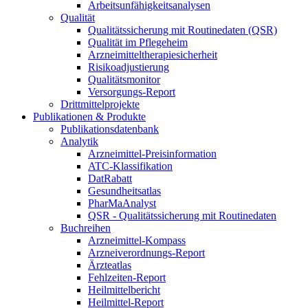
Arbeitsunfähigkeitsanalysen
Qualität
Qualitätssicherung mit Routinedaten (QSR)
Qualität im Pflegeheim
Arzneimitteltherapiesicherheit
Risikoadjustierung
Qualitätsmonitor
Versorgungs-Report
Drittmittelprojekte
Publikationen & Produkte
Publikationsdatenbank
Analytik
Arzneimittel-Preisinformation
ATC-Klassifikation
DatRabatt
Gesundheitsatlas
PharMaAnalyst
QSR - Qualitätssicherung mit Routinedaten
Buchreihen
Arzneimittel-Kompass
Arzneiverordnungs-Report
Ärzteatlas
Fehlzeiten-Report
Heilmittelbericht
Heilmittel-Report