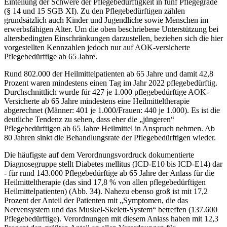
Einteilung der Schwere der Pflegebedürftigkeit in fünf Pflegegrade
(§ 14 und 15 SGB XI). Zu den Pflegebedürftigen zählen
grundsätzlich auch Kinder und Jugendliche sowie Menschen im
erwerbsfähigen Alter. Um die oben beschriebene Unterstützung bei
altersbedingten Einschränkungen darzustellen, beziehen sich die hier
vorgestellten Kennzahlen jedoch nur auf AOK-versicherte
Pflegebedürftige ab 65 Jahre.
Rund 802.000 der Heilmittelpatienten ab 65 Jahre und damit 42,8
Prozent waren mindestens einen Tag im Jahr 2022 pflegebedürftig.
Durchschnittlich wurde für 427 je 1.000 pflegebedürftige AOK-
Versicherte ab 65 Jahre mindestens eine Heilmitteltherapie
abgerechnet (Männer: 401 je 1.000/Frauen: 440 je 1.000). Es ist die
deutliche Tendenz zu sehen, dass eher die „jüngeren“
Pflegebedürftigen ab 65 Jahre Heilmittel in Anspruch nehmen. Ab
80 Jahren sinkt die Behandlungsrate der Pflegebedürftigen wieder.
Die häufigste auf dem Verordnungsvordruck dokumentierte
Diagnosegruppe stellt Diabetes mellitus (ICD-E10 bis ICD-E14) dar
- für rund 143.000 Pflegebedürftige ab 65 Jahre der Anlass für die
Heilmitteltherapie (das sind 17,8 % von allen pflegebedürftigen
Heilmittelpatienten) (Abb. 34). Nahezu ebenso groß ist mit 17,2
Prozent der Anteil der Patienten mit „Symptomen, die das
Nervensystem und das Muskel-Skelett-System“ betreffen (137.600
Pflegebedürftige). Verordnungen mit diesem Anlass haben mit 12,3