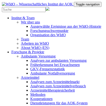
Toggle navigation
Institut & Team
Wir über uns
Ausgewählte Ereignisse aus der WIdO-Historie
Forschungsschwerpunkte
Organisation des WIdO
Team
Arbeiten im WIdO
About WIdO (EN)
Forschung & Projekte
Ambulante Versorgung
Analysen zur ambulanten Versorgung
Früherkennung bei Erwachsenen
GKV-Frequenzstatistik
Ambulante Notfallversorgung
Arzneimittel
Analysen zum Arzneimittelmarkt
Analysen zum Arzneimittelverbrauch
Arzneimitteltherapiesicherheit
Methoden
Kooperationen
Dienstleistungen für das AOK-System