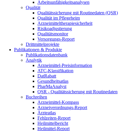
Arbeitsunfähigkeitsanalysen
Qualität
Qualitätssicherung mit Routinedaten (QSR)
Qualität im Pflegeheim
Arzneimitteltherapiesicherheit
Risikoadjustierung
Qualitätsmonitor
Versorgungs-Report
Drittmittelprojekte
Publikationen & Produkte
Publikationsdatenbank
Analytik
Arzneimittel-Preisinformation
ATC-Klassifikation
DatRabatt
Gesundheitsatlas
PharMaAnalyst
QSR - Qualitätssicherung mit Routinedaten
Buchreihen
Arzneimittel-Kompass
Arzneiverordnungs-Report
Ärzteatlas
Fehlzeiten-Report
Heilmittelbericht
Heilmittel-Report