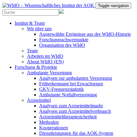
Toggle navigation
Institut & Team
Wir über uns
Ausgewählte Ereignisse aus der WIdO-Historie
Forschungsschwerpunkte
Organisation des WIdO
Team
Arbeiten im WIdO
About WIdO (EN)
Forschung & Projekte
Ambulante Versorgung
Analysen zur ambulanten Versorgung
Früherkennung bei Erwachsenen
GKV-Frequenzstatistik
Ambulante Notfallversorgung
Arzneimittel
Analysen zum Arzneimittelmarkt
Analysen zum Arzneimittelverbrauch
Arzneimitteltherapiesicherheit
Methoden
Kooperationen
Dienstleistungen für das AOK-System