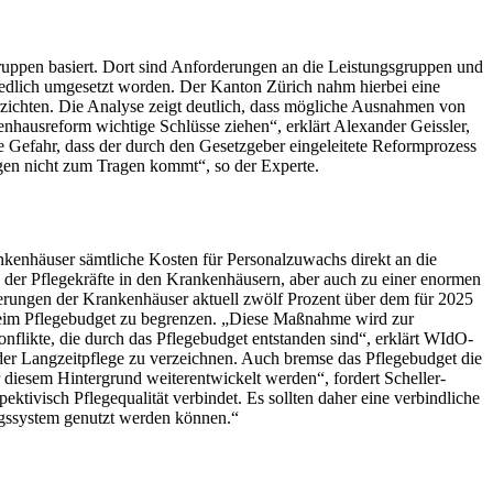
gruppen basiert. Dort sind Anforderungen an die Leistungsgruppen und
iedlich umgesetzt worden. Der Kanton Zürich nahm hierbei eine
erzichten. Die Analyse zeigt deutlich, dass mögliche Ausnahmen von
nhausreform wichtige Schlüsse ziehen“, erklärt Alexander Geissler,
e Gefahr, dass der durch den Gesetzgeber eingeleitete Reformprozess
ngen nicht zum Tragen kommt“, so der Experte.
kenhäuser sämtliche Kosten für Personalzuwachs direkt an die
 der Pflegekräfte in den Krankenhäusern, aber auch zu einer enormen
derungen der Krankenhäuser aktuell zwölf Prozent über dem für 2025
beim Pflegebudget zu begrenzen. „Diese Maßnahme wird zur
onflikte, die durch das Pflegebudget entstanden sind“, erklärt WIdO-
 der Langzeitpflege zu verzeichnen. Auch bremse das Pflegebudget die
 diesem Hintergrund weiterentwickelt werden“, fordert Scheller-
ektivisch Pflegequalität verbindet. Es sollten daher eine verbindliche
gütungssystem genutzt werden können.“