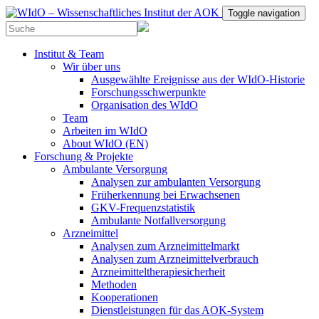
Toggle navigation
Institut & Team
Wir über uns
Ausgewählte Ereignisse aus der WIdO-Historie
Forschungsschwerpunkte
Organisation des WIdO
Team
Arbeiten im WIdO
About WIdO (EN)
Forschung & Projekte
Ambulante Versorgung
Analysen zur ambulanten Versorgung
Früherkennung bei Erwachsenen
GKV-Frequenzstatistik
Ambulante Notfallversorgung
Arzneimittel
Analysen zum Arzneimittelmarkt
Analysen zum Arzneimittelverbrauch
Arzneimitteltherapiesicherheit
Methoden
Kooperationen
Dienstleistungen für das AOK-System