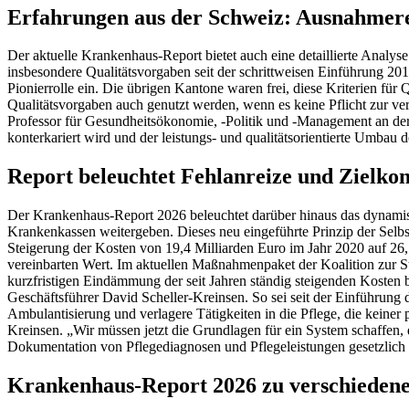
Erfahrungen aus der Schweiz: Ausnahmer
Der aktuelle Krankenhaus-Report bietet auch eine detaillierte Analy
insbesondere Qualitätsvorgaben seit der schrittweisen Einführung 2
Pionierrolle ein. Die übrigen Kantone waren frei, diese Kriterien fü
Qualitätsvorgaben auch genutzt werden, wenn es keine Pflicht zur ve
Professor für Gesundheitsökonomie, -Politik und -Management an der 
konterkariert wird und der leistungs- und qualitätsorientierte Umba
Report beleuchtet Fehlanreize und Zielkon
Der Krankenhaus-Report 2026 beleuchtet darüber hinaus das dynamis
Krankenkassen weitergeben. Dieses neu eingeführte Prinzip der Selb
Steigerung der Kosten von 19,4 Milliarden Euro im Jahr 2020 auf 26,
vereinbarten Wert. Im aktuellen Maßnahmenpaket der Koalition zur 
kurzfristigen Eindämmung der seit Jahren ständig steigenden Kosten b
Geschäftsführer David Scheller-Kreinsen. So sei seit der Einführung
Ambulantisierung und verlagere Tätigkeiten in die Pflege, die keiner
Kreinsen. „Wir müssen jetzt die Grundlagen für ein System schaffen, d
Dokumentation von Pflegediagnosen und Pflegeleistungen gesetzlic
Krankenhaus-Report 2026 zu verschieden