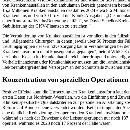
von Krankenhausfällen in den ambulanten Bereich gemeinsam betrach
15,2 Millionen Krankenhausfällen des Jahres 2024 etwa 8,6 Millionen
Krankenhaus und von 39 Prozent der Klinik-Ausgaben. „Die ambulante 
einer Rund-um-die-Uhr-Betreuung entfällt“, so David Scheller-Kreins
Stabilisierung der GKV-Finanzen zu erreichen.“
Die Verminderung von Krankenhausfällen ist vor allem in den fallz
und „Allgemeine Chirurgie“, in denen jeweils über 60 Prozent der Fäll
Leistungsgruppen der Grundversorgung kaum Veränderungen bei der Z
Krankenhausreform nicht konsequent angegangen“, betont WIdO-Exper
der hohen Kosten im Krankenhausbereich aber dringend notwendig wäre
Vorhaltefinanzierung der Krankenhäuser müssen um die „ambulantisie
„sektorenübergreifenden Versorger“ an der Schnittstelle zwischen amb
Konzentration von speziellen Operationen
Positive Effekte kann die Umsetzung der Krankenhausreform laut de
ersten Daten aus Nordrhein-Westfalen, wo die Einführung und Zuwei
Kliniken spezifische Qualitätskriterien zur personellen Ausstattung 
Reform auf Bundesebene verwendet worden. Bei Leistungen der Spezia
eine deutliche Reduzierung der operierenden Krankenhaus-Standorte 
während es nach der Zuweisung der Leistungsgruppen nur noch 137 S
operiert, während es 2023 noch 17 Prozent der Fälle waren.