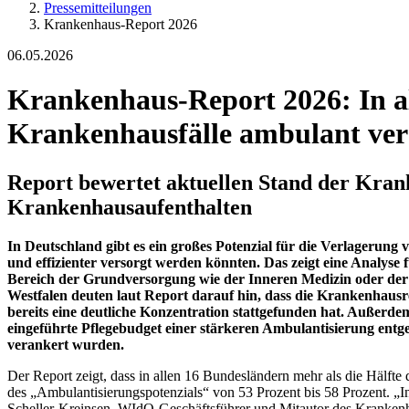
Pressemitteilungen
Krankenhaus-Report 2026
06.05.2026
Krankenhaus-Report 2026: In al
Krankenhausfälle ambulant ver
Report bewertet aktuellen Stand der Kr
Krankenhausaufenthalten
In Deutschland gibt es ein großes Potenzial für die Verlagerung
und effizienter versorgt werden könnten. Das zeigt eine Analys
Bereich der Grundversorgung wie der Inneren Medizin oder der
Westfalen deuten laut Report darauf hin, dass die Krankenhau
bereits eine deutliche Konzentration stattgefunden hat. Außer
eingeführte Pflegebudget einer stärkeren Ambulantisierung ent
verankert wurden.
Der Report zeigt, dass in allen 16 Bundesländern mehr als die Hälfte
des „Ambulantisierungspotenzials“ von 53 Prozent bis 58 Prozent. „I
Scheller-Kreinsen, WIdO-Geschäftsführer und Mitautor des Krankenh