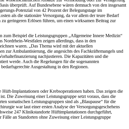
r Basis überprüft. Auf Bundesebene wären demnach von den insgesamt
lagerungs-Potenzial von 42 Prozent der Belegungstage im
ten als die stationäre Versorgung, da vor allem der teure Bedarf
h zu geringeren Erlösen führen, um einen wirksamen Beitrag zur
en zum Beispiel die Leistungsgruppen „Allgemeine Innere Medizin“
us Nordrhein-Westfalen zeigen allerdings, dass in den
eichnen waren. „Das Thema wird mit der aktuellen
n zur Ambulantisierung, die angesichts des Fachkräftemangels und
orhaltefinanzierung nachjustieren. Die Kapazitäten und die
ntiert werde. Auch die Regelungen für die sogenannten
e bedarfsgerechte Ausgestaltung in den Regionen.
 Hüft-Implantationen oder Krebsoperationen haben. Das zeigen die
. Die Zuweisung einer Leistungsgruppe setzt voraus, dass die
hrten somatischen Leistungsgruppen sind als „Blaupause“ für die
irurgie war laut einer ersten Analyse der Versorgungsgeschehens
lsweise 247 Klinikstandorte Hüftimplantationen durchgeführt,
r Fälle an Standorten ohne Zuweisung einer Leistungsgruppe