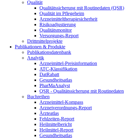
Qualität
Qualitätssicherung mit Routinedaten (QSR)
Qualität im Pflegeheim
Arzneimitteltherapiesicherheit
Risikoadjustierung
Qualitätsmonitor
Versorgungs-Report
Drittmittelprojekte
Publikationen & Produkte
Publikationsdatenbank
Analytik
Arzneimittel-Preisinformation
ATC-Klassifikation
DatRabatt
Gesundheitsatlas
PharMaAnalyst
QSR - Qualitätssicherung mit Routinedaten
Buchreihen
Arzneimittel-Kompass
Arzneiverordnungs-Report
Ärzteatlas
Fehlzeiten-Report
Heilmittelbericht
Heilmittel-Report
Gesundheitsatlas