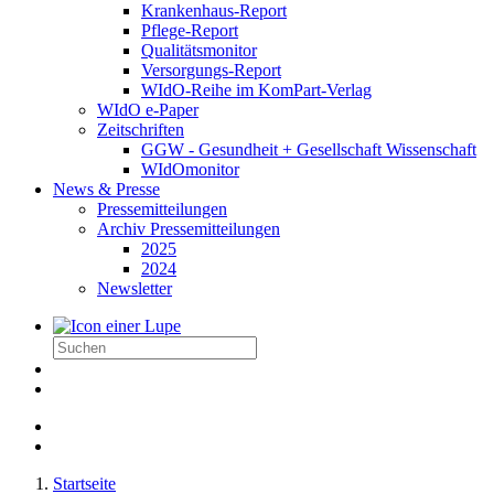
Krankenhaus-Report
Pflege-Report
Qualitätsmonitor
Versorgungs-Report
WIdO-Reihe im KomPart-Verlag
WIdO e-Paper
Zeitschriften
GGW - Gesundheit + Gesellschaft Wissenschaft
WIdOmonitor
News & Presse
Pressemitteilungen
Archiv Pressemitteilungen
2025
2024
Newsletter
Startseite