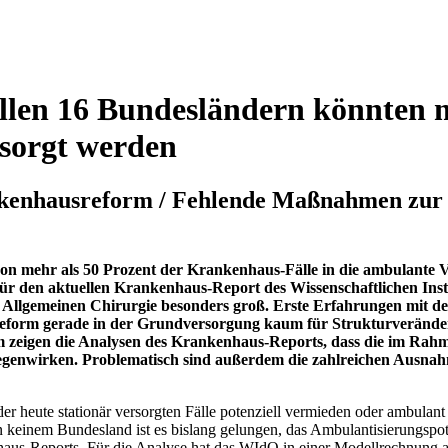
len 16 Bundesländern könnten me
sorgt werden
ankenhausreform / Fehlende Maßnahmen zur
 von mehr als 50 Prozent der Krankenhaus-Fälle in die ambulante V
e für den aktuellen Krankenhaus-Report des Wissenschaftlichen In
 Allgemeinen Chirurgie besonders groß. Erste Erfahrungen mit 
sreform gerade in der Grundversorgung kaum für Strukturverände
dem zeigen die Analysen des Krankenhaus-Reports, dass die im Ra
gegenwirken. Problematisch sind außerdem die zahlreichen Ausna
 der heute stationär versorgten Fälle potenziell vermieden oder ambula
n keinem Bundesland ist es bislang gelungen, das Ambulantisierungspot
aus-Reports. Für die Analyse hat das WIdO in einer Modellrechnung a