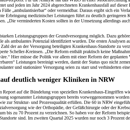
tet und jeden im Jahr 2024 abgerechneten Krankenhausfall auf diese
 Fälle „ambulantisierbar“ oder vermeidbar. Daraus ergibt sich ein Ver
Erbringung medizinischer Leistungen führt zu deutlich geringeren Kos
en. „Die verminderten Kosten sollten in der Umsetzung allerdings auc
ahlstarken Leistungsgruppen der Grundversorgung möglich. Dazu gehör
e als ambulantes Potenzial identifiziert wurden. Die ersten Analysen a
ahl der an der Versorgung beteiligten Krankenhaus-Standorte zu verz
te Scheller-Kreinsen. „Die Reform enthält praktisch keine Maßnahme
.“ Hier müsse die Politik vor allem mit einer Reform der geplanten V
rbaren“ Leistungen bereinigt werden, damit der Status quo nicht zeme
ulanter und stationärer Versorgung seien zu starr und verhinderten ein
 auf deutlich weniger Kliniken in NRW
m Report auf die Bündelung von speziellen Krankenhaus-Eingriffen wie
sung sogenannter Leistungsgruppen bereits vorweggenommen worden ist
sowie zur Struktur- und Prozessqualität erfüllen. Die 60 in NRW eingefü
lversorgung wie der Orthopädie, der Gefäßchirurgie oder der Krebsch
um bis zu 70 Prozent zu verzeichnen. So haben vor der Reform beispie
tandorte sind. Im zweiten Quartal 2025 wurden nur noch 3 Prozent de