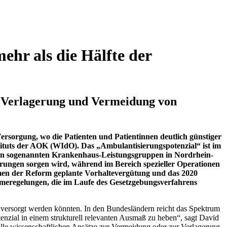
hr als die Hälfte der
 Verlagerung und Vermeidung von
ersorgung, wo die Patienten und Patientinnen deutlich günstiger
stituts der AOK (WIdO). Das „Ambulantisierungspotenzial“ ist im
den sogenannten Krankenhaus-Leistungsgruppen in Nordrhein-
rungen sorgen wird, während im Bereich spezieller Operationen
hmen der Reform geplante Vorhaltevergütung und das 2020
hmeregelungen, die im Laufe des Gesetzgebungsverfahrens
nt versorgt werden könnten. In den Bundesländern reicht das Spektrum
enzial in einem strukturell relevanten Ausmaß zu heben“, sagt David
lle wissenschaftlichen Ansätze zur Vermeidung oder zur Verlagerung