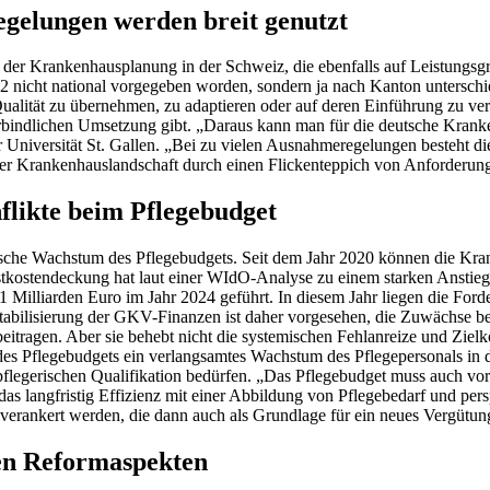
egelungen werden breit genutzt
se der Krankenhausplanung in der Schweiz, die ebenfalls auf Leistungs
012 nicht national vorgegeben worden, sondern ja nach Kanton untersch
r Qualität zu übernehmen, zu adaptieren oder auf deren Einführung zu v
rbindlichen Umsetzung gibt. „Daraus kann man für die deutsche Kranke
Universität St. Gallen. „Bei zu vielen Ausnahmeregelungen besteht di
u der Krankenhauslandschaft durch einen Flickenteppich von Anforderu
flikte beim Pflegebudget
che Wachstum des Pflegebudgets. Seit dem Jahr 2020 können die Kran
stkostendeckung hat laut einer WIdO-Analyse zu einem starken Anstieg
1 Milliarden Euro im Jahr 2024 geführt. In diesem Jahr liegen die For
Stabilisierung der GKV-Finanzen ist daher vorgesehen, die Zuwächse 
eitragen. Aber sie behebt nicht die systemischen Fehlanreize und Zielk
 des Pflegebudgets ein verlangsamtes Wachstum des Pflegepersonals in
 pflegerischen Qualifikation bedürfen. „Das Pflegebudget muss auch vor
as langfristig Effizienz mit einer Abbildung von Pflegebedarf und persp
h verankert werden, die dann auch als Grundlage für ein neues Ver
en Reformaspekten