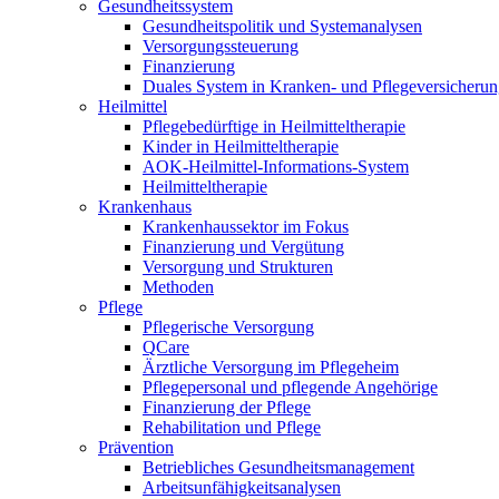
Gesundheitssystem
Gesundheitspolitik und Systemanalysen
Versorgungssteuerung
Finanzierung
Duales System in Kranken- und Pflegeversicheru
Heilmittel
Pflegebedürftige in Heilmitteltherapie
Kinder in Heilmitteltherapie
AOK-Heilmittel-Informations-System
Heilmitteltherapie
Krankenhaus
Krankenhaussektor im Fokus
Finanzierung und Vergütung
Versorgung und Strukturen
Methoden
Pflege
Pflegerische Versorgung
QCare
Ärztliche Versorgung im Pflegeheim
Pflegepersonal und pflegende Angehörige
Finanzierung der Pflege
Rehabilitation und Pflege
Prävention
Betriebliches Gesundheitsmanagement
Arbeitsunfähigkeitsanalysen