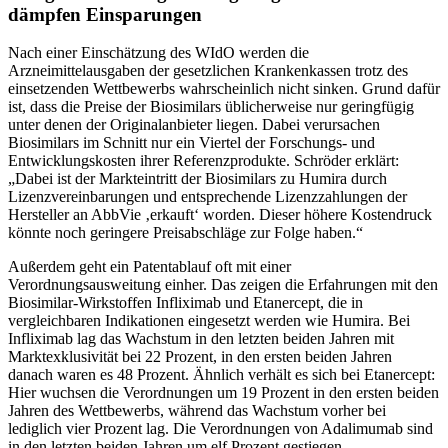
dämpfen Einsparungen
Nach einer Einschätzung des WIdO werden die
Arzneimittelausgaben der gesetzlichen Krankenkassen trotz des
einsetzenden Wettbewerbs wahrscheinlich nicht sinken. Grund dafür
ist, dass die Preise der Biosimilars üblicherweise nur geringfügig
unter denen der Originalanbieter liegen. Dabei verursachen
Biosimilars im Schnitt nur ein Viertel der Forschungs- und
Entwicklungskosten ihrer Referenzprodukte. Schröder erklärt:
„Dabei ist der Markteintritt der Biosimilars zu Humira durch
Lizenzvereinbarungen und entsprechende Lizenzzahlungen der
Hersteller an AbbVie ‚erkauft‘ worden. Dieser höhere Kostendruck
könnte noch geringere Preisabschläge zur Folge haben.“
Außerdem geht ein Patentablauf oft mit einer
Verordnungsausweitung einher. Das zeigen die Erfahrungen mit den
Biosimilar-Wirkstoffen Infliximab und Etanercept, die in
vergleichbaren Indikationen eingesetzt werden wie Humira. Bei
Infliximab lag das Wachstum in den letzten beiden Jahren mit
Marktexklusivität bei 22 Prozent, in den ersten beiden Jahren
danach waren es 48 Prozent. Ähnlich verhält es sich bei Etanercept:
Hier wuchsen die Verordnungen um 19 Prozent in den ersten beiden
Jahren des Wettbewerbs, während das Wachstum vorher bei
lediglich vier Prozent lag. Die Verordnungen von Adalimumab sind
in den letzten beiden Jahren um elf Prozent gestiegen.