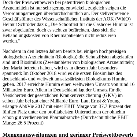
Doch der Preiswettbewerb bei patentfreien biologischen
Arzneimitteln ist nur sehr gering entwickelt, zugleich steigen die
Verordnungsmengen überdurchschnittlich an. Der stellvertretende
Geschäftsführer des Wissenschaftlichen Instituts der AOK (WIdO)
Helmut Schröder dazu: „Die Schonfrist für die Cashcow Humira ist
zwar abgelaufen, doch es steht zu befürchten, dass sich die
Behandlungskosten von Rheumapatienten nicht reduzieren
werden.“
Nachdem in den letzten Jahren bereits bei einigen hochpreisigen
biologischen Arzneimitteln (Biologika) die Schutzfristen abgelaufen
sind und Biosimilars (Zweitanbieter von biologischen Arzneimitteln)
den Markt betreten haben, wird es in diesem Jahr besonders
spannend: Im Oktober 2018 wird es die ersten Biosimilars des
deutschland- und weltweit umsatzstärksten Biologikums Humira
geben. 2017 erreichte Humira einen weltweiten Umsatz von rund 16
Milliarden Euro. Allein in Deutschland lag der Umsatz für die
Versicherten der gesetzlichen Krankenversicherung (GKV) im
selben Jahr bei gut einer Milliarde Euro. Laut Ernst & Young
erlangte AbbVie 2017 mit einer EBIT-Marge von 37,7 Prozent den
fünften Platz unter den profitabelsten Unternehmen der ohnehin
schon gut verdienenden Pharmabranche (Durchschnittliche EBIT-
Marge: 26,5 Prozent).
Mengenausweitungen und geringer Preiswettbewerb