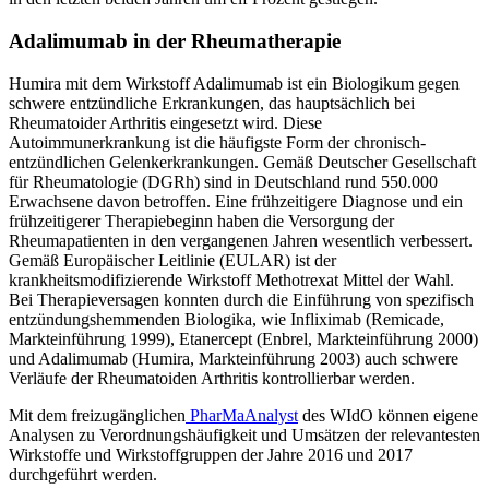
Adalimumab in der Rheumatherapie
Humira mit dem Wirkstoff Adalimumab ist ein Biologikum gegen
schwere entzündliche Erkrankungen, das hauptsächlich bei
Rheumatoider Arthritis eingesetzt wird. Diese
Autoimmunerkrankung ist die häufigste Form der chronisch-
entzündlichen Gelenkerkrankungen. Gemäß Deutscher Gesellschaft
für Rheumatologie (DGRh) sind in Deutschland rund 550.000
Erwachsene davon betroffen. Eine frühzeitigere Diagnose und ein
frühzeitigerer Therapiebeginn haben die Versorgung der
Rheumapatienten in den vergangenen Jahren wesentlich verbessert.
Gemäß Europäischer Leitlinie (EULAR) ist der
krankheitsmodifizierende Wirkstoff Methotrexat Mittel der Wahl.
Bei Therapieversagen konnten durch die Einführung von spezifisch
entzündungshemmenden Biologika, wie Infliximab (Remicade,
Markteinführung 1999), Etanercept (Enbrel, Markteinführung 2000)
und Adalimumab (Humira, Markteinführung 2003) auch schwere
Verläufe der Rheumatoiden Arthritis kontrollierbar werden.
Mit dem freizugänglichen
PharMaAnalyst
des WIdO können eigene
Analysen zu Verordnungshäufigkeit und Umsätzen der relevantesten
Wirkstoffe und Wirkstoffgruppen der Jahre 2016 und 2017
durchgeführt werden.