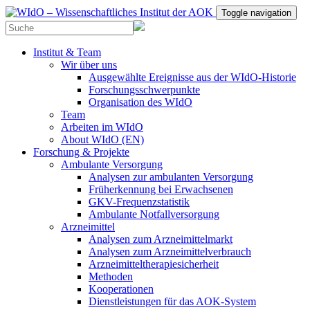
Toggle navigation
Institut & Team
Wir über uns
Ausgewählte Ereignisse aus der WIdO-Historie
Forschungsschwerpunkte
Organisation des WIdO
Team
Arbeiten im WIdO
About WIdO (EN)
Forschung & Projekte
Ambulante Versorgung
Analysen zur ambulanten Versorgung
Früherkennung bei Erwachsenen
GKV-Frequenzstatistik
Ambulante Notfallversorgung
Arzneimittel
Analysen zum Arzneimittelmarkt
Analysen zum Arzneimittelverbrauch
Arzneimitteltherapiesicherheit
Methoden
Kooperationen
Dienstleistungen für das AOK-System