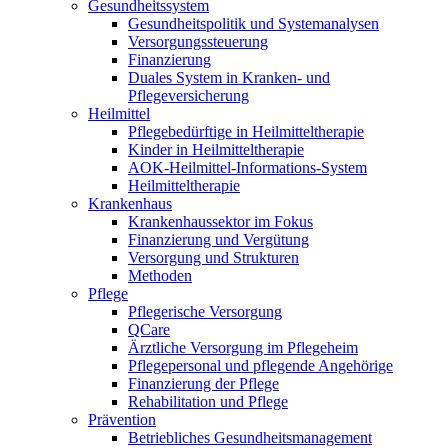
Gesundheitssystem
Gesundheitspolitik und Systemanalysen
Versorgungssteuerung
Finanzierung
Duales System in Kranken- und
Pflegeversicherung
Heilmittel
Pflegebedürftige in Heilmitteltherapie
Kinder in Heilmitteltherapie
AOK-Heilmittel-Informations-System
Heilmitteltherapie
Krankenhaus
Krankenhaussektor im Fokus
Finanzierung und Vergütung
Versorgung und Strukturen
Methoden
Pflege
Pflegerische Versorgung
QCare
Ärztliche Versorgung im Pflegeheim
Pflegepersonal und pflegende Angehörige
Finanzierung der Pflege
Rehabilitation und Pflege
Prävention
Betriebliches Gesundheitsmanagement