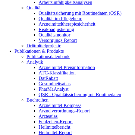
Arbeitsunfähigkeitsanalysen
Qualität
Qualitätssicherung mit Routinedaten (QSR)
Qualität im Pflegeheim
Arzneimitteltherapiesicherheit
Risikoadjustierung
Qualitätsmonitor
Versorgungs-Report
Drittmittelprojekte
Publikationen & Produkte
Publikationsdatenbank
Analytik
Arzneimittel-Preisinformation
ATC-Klassifikation
DatRabatt
Gesundheitsatlas
PharMaAnalyst
QSR - Qualitätssicherung mit Routinedaten
Buchreihen
Arzneimittel-Kompass
Arzneiverordnungs-Report
Ärzteatlas
Fehlzeiten-Report
Heilmittelbericht
Heilmittel-Report