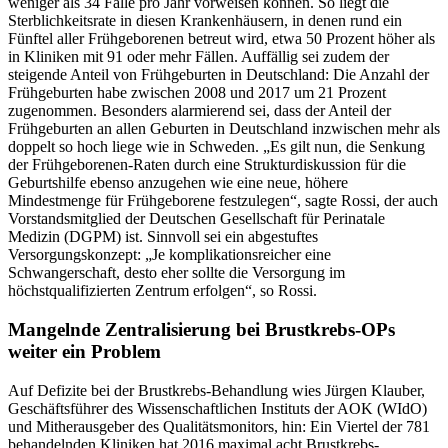
weniger als 34 Fälle pro Jahr vorweisen können. So liegt die
Sterblichkeitsrate in diesen Krankenhäusern, in denen rund ein
Fünftel aller Frühgeborenen betreut wird, etwa 50 Prozent höher als
in Kliniken mit 91 oder mehr Fällen. Auffällig sei zudem der
steigende Anteil von Frühgeburten in Deutschland: Die Anzahl der
Frühgeburten habe zwischen 2008 und 2017 um 21 Prozent
zugenommen. Besonders alarmierend sei, dass der Anteil der
Frühgeburten an allen Geburten in Deutschland inzwischen mehr als
doppelt so hoch liege wie in Schweden. „Es gilt nun, die Senkung
der Frühgeborenen-Raten durch eine Strukturdiskussion für die
Geburtshilfe ebenso anzugehen wie eine neue, höhere
Mindestmenge für Frühgeborene festzulegen“, sagte Rossi, der auch
Vorstandsmitglied der Deutschen Gesellschaft für Perinatale
Medizin (DGPM) ist. Sinnvoll sei ein abgestuftes
Versorgungskonzept: „Je komplikationsreicher eine
Schwangerschaft, desto eher sollte die Versorgung im
höchstqualifizierten Zentrum erfolgen“, so Rossi.
Mangelnde Zentralisierung bei Brustkrebs-OPs
weiter ein Problem
Auf Defizite bei der Brustkrebs-Behandlung wies Jürgen Klauber,
Geschäftsführer des Wissenschaftlichen Instituts der AOK (WIdO)
und Mitherausgeber des Qualitätsmonitors, hin: Ein Viertel der 781
behandelnden Kliniken hat 2016 maximal acht Brustkrebs-