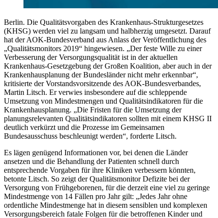
Berlin. Die Qualitätsvorgaben des Krankenhaus-Strukturgesetzes
(KHSG) werden viel zu langsam und halbherzig umgesetzt. Darauf
hat der AOK-Bundesverband aus Anlass der Veröffentlichung des
„Qualitätsmonitors 2019“ hingewiesen. „Der feste Wille zu einer
Verbesserung der Versorgungsqualität ist in der aktuellen
Krankenhaus-Gesetzgebung der Großen Koalition, aber auch in der
Krankenhausplanung der Bundesländer nicht mehr erkennbar“,
kritisierte der Vorstandsvorsitzende des AOK-Bundesverbandes,
Martin Litsch. Er verwies insbesondere auf die schleppende
Umsetzung von Mindestmengen und Qualitätsindikatoren für die
Krankenhausplanung. „Die Fristen für die Umsetzung der
planungsrelevanten Qualitätsindikatoren sollten mit einem KHSG II
deutlich verkürzt und die Prozesse im Gemeinsamen
Bundesausschuss beschleunigt werden“, forderte Litsch.
Es lägen genügend Informationen vor, bei denen die Länder
ansetzen und die Behandlung der Patienten schnell durch
entsprechende Vorgaben für ihre Kliniken verbessern könnten,
betonte Litsch. So zeigt der Qualitätsmonitor Defizite bei der
Versorgung von Frühgeborenen, für die derzeit eine viel zu geringe
Mindestmenge von 14 Fällen pro Jahr gilt: „Jedes Jahr ohne
ordentliche Mindestmenge hat in diesem sensiblen und komplexen
Versorgungsbereich fatale Folgen für die betroffenen Kinder und