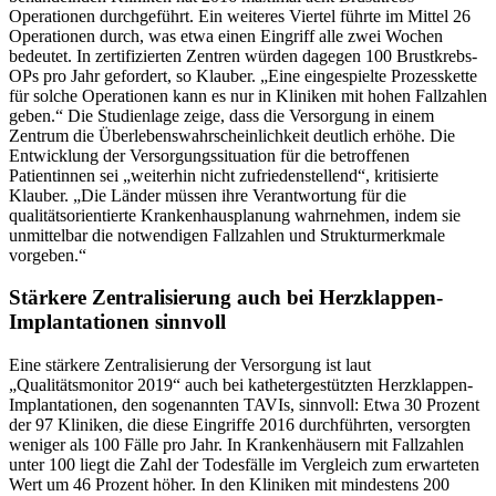
Operationen durchgeführt. Ein weiteres Viertel führte im Mittel 26
Operationen durch, was etwa einen Eingriff alle zwei Wochen
bedeutet. In zertifizierten Zentren würden dagegen 100 Brustkrebs-
OPs pro Jahr gefordert, so Klauber. „Eine eingespielte Prozesskette
für solche Operationen kann es nur in Kliniken mit hohen Fallzahlen
geben.“ Die Studienlage zeige, dass die Versorgung in einem
Zentrum die Überlebenswahrscheinlichkeit deutlich erhöhe. Die
Entwicklung der Versorgungssituation für die betroffenen
Patientinnen sei „weiterhin nicht zufriedenstellend“, kritisierte
Klauber. „Die Länder müssen ihre Verantwortung für die
qualitätsorientierte Krankenhausplanung wahrnehmen, indem sie
unmittelbar die notwendigen Fallzahlen und Strukturmerkmale
vorgeben.“
Stärkere Zentralisierung auch bei Herzklappen-
Implantationen sinnvoll
Eine stärkere Zentralisierung der Versorgung ist laut
„Qualitätsmonitor 2019“ auch bei kathetergestützten Herzklappen-
Implantationen, den sogenannten TAVIs, sinnvoll: Etwa 30 Prozent
der 97 Kliniken, die diese Eingriffe 2016 durchführten, versorgten
weniger als 100 Fälle pro Jahr. In Krankenhäusern mit Fallzahlen
unter 100 liegt die Zahl der Todesfälle im Vergleich zum erwarteten
Wert um 46 Prozent höher. In den Kliniken mit mindestens 200