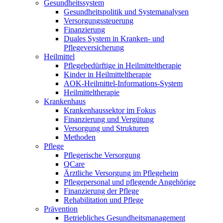
Gesundheitssystem
Gesundheitspolitik und Systemanalysen
Versorgungssteuerung
Finanzierung
Duales System in Kranken- und
Pflegeversicherung
Heilmittel
Pflegebedürftige in Heilmitteltherapie
Kinder in Heilmitteltherapie
AOK-Heilmittel-Informations-System
Heilmitteltherapie
Krankenhaus
Krankenhaussektor im Fokus
Finanzierung und Vergütung
Versorgung und Strukturen
Methoden
Pflege
Pflegerische Versorgung
QCare
Ärztliche Versorgung im Pflegeheim
Pflegepersonal und pflegende Angehörige
Finanzierung der Pflege
Rehabilitation und Pflege
Prävention
Betriebliches Gesundheitsmanagement