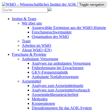
Toggle navigation
Institut & Team
Wir über uns
Ausgewählte Ereignisse aus der WIdO-Historie
Forschungsschwerpunkte
Organisation des WIdO
Team
Arbeiten im WIdO
About WIdO (EN)
Forschung & Projekte
Ambulante Versorgung
Analysen zur ambulanten Versorgung
Früherkennung bei Erwachsenen
GKV-Frequenzstatistik
Ambulante Notfallversorgung
Arzneimittel
Analysen zum Arzneimittelmarkt
Analysen zum Arzneimittelverbrauch
Arzneimitteltherapiesicherheit
Methoden
Kooperationen
Dienstleistungen für das AOK-System