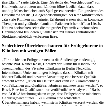
ihre Eltern,“ sagte Litsch. Eine „Strategie der Verschleppung“ von
Krankenhausvertretern und Ländern führe letztlich dazu, dass
unnötig Menschenleben aufs Spiel gesetzt werden. Ein gravierendes
Dauerthema sei die „Gelegenheitschirurgie“ bei Krebs-Indikationen.
„Zu viele Kliniken mit geringer Erfahrung wagen sich an komplexe
Therapien und gefährden damit die Patientensicherheit“, so Litsch.
Neu zu beobachten seien die mit großer Dynamik zunehmenden
Herzklappen-OPs, deren Qualität sich mit stärker zentralisierten
Strukturen erheblich verbessern ließe.
Schlechtere Überlebenschancen für Frühgeborene in
Kliniken mit wenigen Fällen
„Für die kleinen Frühgeborenen ist die Studienlage eindeutig“,
betonte Prof. Rainer Rossi, Chefarzt der Klinik für Kinder- und
Jugendmedizin des Vivantes-Klinikums in Berlin-Neukölln.
Internationale Untersuchungen belegten, dass in Kliniken mit
höherer Fallzahl und besserer Ausstattung eine bessere Qualität
erbracht werde. „Auch für Deutschland kann ein Zusammenhang
von Fallzahlen und Qualitätsergebnissen nachgewiesen werden“, so
Rossi. Eine im Qualitätsmonitor veröffentlichte Analyse auf Basis
von AOK-Abrechnungsdaten zeige, dass Frühgeborene mit einem
Geburtsgewicht unter 1.500 Gramm eine schlechtere
Überlebenschance haben, wenn sie in Kliniken versorgt werden, die