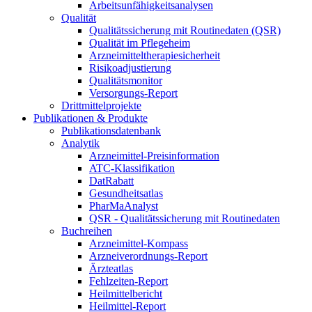
Arbeitsunfähigkeitsanalysen
Qualität
Qualitätssicherung mit Routinedaten (QSR)
Qualität im Pflegeheim
Arzneimitteltherapiesicherheit
Risikoadjustierung
Qualitätsmonitor
Versorgungs-Report
Drittmittelprojekte
Publikationen & Produkte
Publikationsdatenbank
Analytik
Arzneimittel-Preisinformation
ATC-Klassifikation
DatRabatt
Gesundheitsatlas
PharMaAnalyst
QSR - Qualitätssicherung mit Routinedaten
Buchreihen
Arzneimittel-Kompass
Arzneiverordnungs-Report
Ärzteatlas
Fehlzeiten-Report
Heilmittelbericht
Heilmittel-Report