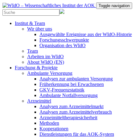
Toggle navigation
Institut & Team
Wir über uns
Ausgewählte Ereignisse aus der WIdO-Historie
Forschungsschwerpunkte
Organisation des WIdO
Team
Arbeiten im WIdO
About WIdO (EN)
Forschung & Projekte
Ambulante Versorgung
Analysen zur ambulanten Versorgung
Früherkennung bei Erwachsenen
GKV-Frequenzstatistik
Ambulante Notfallversorgung
Arzneimittel
Analysen zum Arzneimittelmarkt
Analysen zum Arzneimittelverbrauch
Arzneimitteltherapiesicherheit
Methoden
Kooperationen
Dienstleistungen für das AOK-System