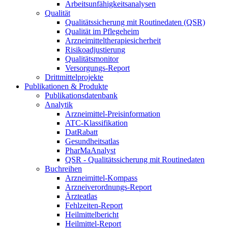
Arbeitsunfähigkeitsanalysen
Qualität
Qualitätssicherung mit Routinedaten (QSR)
Qualität im Pflegeheim
Arzneimitteltherapiesicherheit
Risikoadjustierung
Qualitätsmonitor
Versorgungs-Report
Drittmittelprojekte
Publikationen & Produkte
Publikationsdatenbank
Analytik
Arzneimittel-Preisinformation
ATC-Klassifikation
DatRabatt
Gesundheitsatlas
PharMaAnalyst
QSR - Qualitätssicherung mit Routinedaten
Buchreihen
Arzneimittel-Kompass
Arzneiverordnungs-Report
Ärzteatlas
Fehlzeiten-Report
Heilmittelbericht
Heilmittel-Report