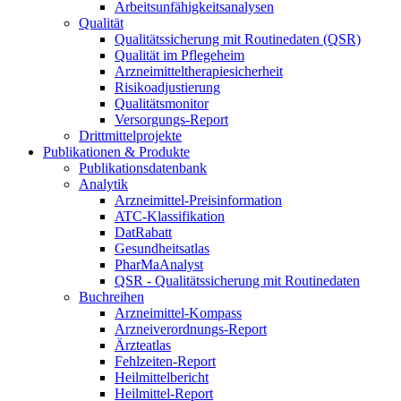
Arbeitsunfähigkeitsanalysen
Qualität
Qualitätssicherung mit Routinedaten (QSR)
Qualität im Pflegeheim
Arzneimitteltherapiesicherheit
Risikoadjustierung
Qualitätsmonitor
Versorgungs-Report
Drittmittelprojekte
Publikationen & Produkte
Publikationsdatenbank
Analytik
Arzneimittel-Preisinformation
ATC-Klassifikation
DatRabatt
Gesundheitsatlas
PharMaAnalyst
QSR - Qualitätssicherung mit Routinedaten
Buchreihen
Arzneimittel-Kompass
Arzneiverordnungs-Report
Ärzteatlas
Fehlzeiten-Report
Heilmittelbericht
Heilmittel-Report