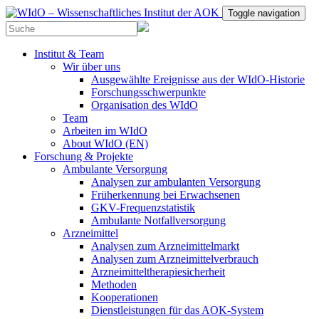
Toggle navigation
Institut & Team
Wir über uns
Ausgewählte Ereignisse aus der WIdO-Historie
Forschungsschwerpunkte
Organisation des WIdO
Team
Arbeiten im WIdO
About WIdO (EN)
Forschung & Projekte
Ambulante Versorgung
Analysen zur ambulanten Versorgung
Früherkennung bei Erwachsenen
GKV-Frequenzstatistik
Ambulante Notfallversorgung
Arzneimittel
Analysen zum Arzneimittelmarkt
Analysen zum Arzneimittelverbrauch
Arzneimitteltherapiesicherheit
Methoden
Kooperationen
Dienstleistungen für das AOK-System