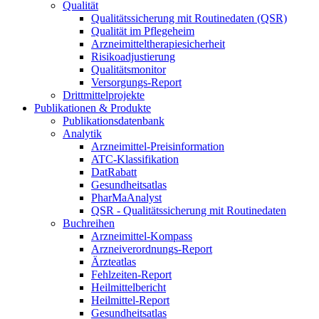
Qualität
Qualitätssicherung mit Routinedaten (QSR)
Qualität im Pflegeheim
Arzneimitteltherapiesicherheit
Risikoadjustierung
Qualitätsmonitor
Versorgungs-Report
Drittmittelprojekte
Publikationen & Produkte
Publikationsdatenbank
Analytik
Arzneimittel-Preisinformation
ATC-Klassifikation
DatRabatt
Gesundheitsatlas
PharMaAnalyst
QSR - Qualitätssicherung mit Routinedaten
Buchreihen
Arzneimittel-Kompass
Arzneiverordnungs-Report
Ärzteatlas
Fehlzeiten-Report
Heilmittelbericht
Heilmittel-Report
Gesundheitsatlas