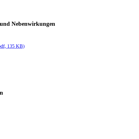
en und Nebenwirkungen
pdf,
135 KB)
en