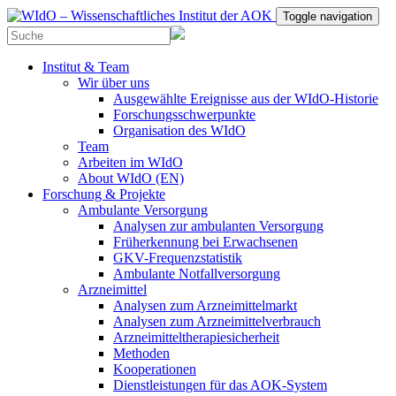
Toggle navigation
Institut & Team
Wir über uns
Ausgewählte Ereignisse aus der WIdO-Historie
Forschungsschwerpunkte
Organisation des WIdO
Team
Arbeiten im WIdO
About WIdO (EN)
Forschung & Projekte
Ambulante Versorgung
Analysen zur ambulanten Versorgung
Früherkennung bei Erwachsenen
GKV-Frequenzstatistik
Ambulante Notfallversorgung
Arzneimittel
Analysen zum Arzneimittelmarkt
Analysen zum Arzneimittelverbrauch
Arzneimitteltherapiesicherheit
Methoden
Kooperationen
Dienstleistungen für das AOK-System