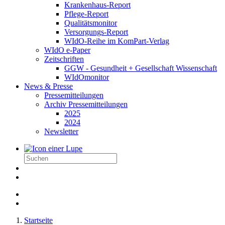
Krankenhaus-Report
Pflege-Report
Qualitätsmonitor
Versorgungs-Report
WIdO-Reihe im KomPart-Verlag
WIdO e-Paper
Zeitschriften
GGW - Gesundheit + Gesellschaft Wissenschaft
WIdOmonitor
News & Presse
Pressemitteilungen
Archiv Pressemitteilungen
2025
2024
Newsletter
Startseite