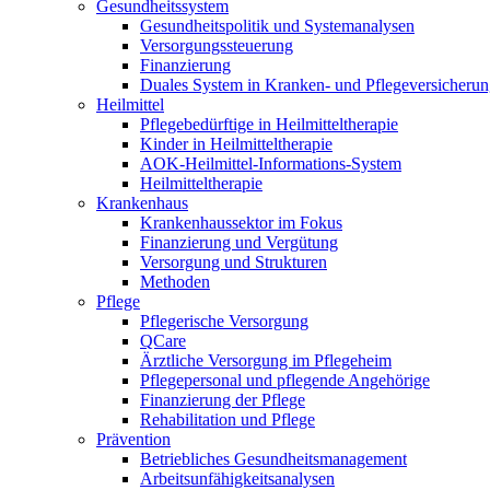
Gesundheitssystem
Gesundheitspolitik und Systemanalysen
Versorgungssteuerung
Finanzierung
Duales System in Kranken- und Pflegeversicheru
Heilmittel
Pflegebedürftige in Heilmitteltherapie
Kinder in Heilmitteltherapie
AOK-Heilmittel-Informations-System
Heilmitteltherapie
Krankenhaus
Krankenhaussektor im Fokus
Finanzierung und Vergütung
Versorgung und Strukturen
Methoden
Pflege
Pflegerische Versorgung
QCare
Ärztliche Versorgung im Pflegeheim
Pflegepersonal und pflegende Angehörige
Finanzierung der Pflege
Rehabilitation und Pflege
Prävention
Betriebliches Gesundheitsmanagement
Arbeitsunfähigkeitsanalysen