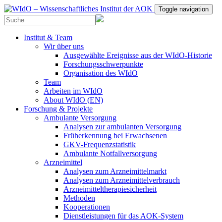
Toggle navigation
Institut & Team
Wir über uns
Ausgewählte Ereignisse aus der WIdO-Historie
Forschungsschwerpunkte
Organisation des WIdO
Team
Arbeiten im WIdO
About WIdO (EN)
Forschung & Projekte
Ambulante Versorgung
Analysen zur ambulanten Versorgung
Früherkennung bei Erwachsenen
GKV-Frequenzstatistik
Ambulante Notfallversorgung
Arzneimittel
Analysen zum Arzneimittelmarkt
Analysen zum Arzneimittelverbrauch
Arzneimitteltherapiesicherheit
Methoden
Kooperationen
Dienstleistungen für das AOK-System