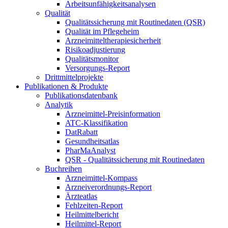
Arbeitsunfähigkeitsanalysen
Qualität
Qualitätssicherung mit Routinedaten (QSR)
Qualität im Pflegeheim
Arzneimitteltherapiesicherheit
Risikoadjustierung
Qualitätsmonitor
Versorgungs-Report
Drittmittelprojekte
Publikationen & Produkte
Publikationsdatenbank
Analytik
Arzneimittel-Preisinformation
ATC-Klassifikation
DatRabatt
Gesundheitsatlas
PharMaAnalyst
QSR - Qualitätssicherung mit Routinedaten
Buchreihen
Arzneimittel-Kompass
Arzneiverordnungs-Report
Ärzteatlas
Fehlzeiten-Report
Heilmittelbericht
Heilmittel-Report