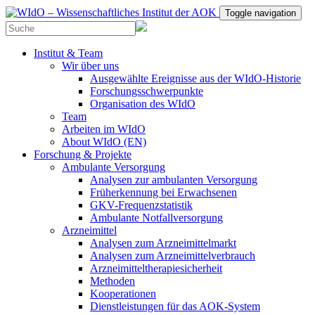
Toggle navigation
Institut & Team
Wir über uns
Ausgewählte Ereignisse aus der WIdO-Historie
Forschungsschwerpunkte
Organisation des WIdO
Team
Arbeiten im WIdO
About WIdO (EN)
Forschung & Projekte
Ambulante Versorgung
Analysen zur ambulanten Versorgung
Früherkennung bei Erwachsenen
GKV-Frequenzstatistik
Ambulante Notfallversorgung
Arzneimittel
Analysen zum Arzneimittelmarkt
Analysen zum Arzneimittelverbrauch
Arzneimitteltherapiesicherheit
Methoden
Kooperationen
Dienstleistungen für das AOK-System