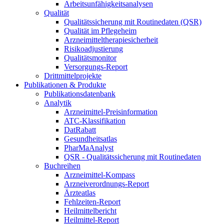
Arbeitsunfähigkeitsanalysen
Qualität
Qualitätssicherung mit Routinedaten (QSR)
Qualität im Pflegeheim
Arzneimitteltherapiesicherheit
Risikoadjustierung
Qualitätsmonitor
Versorgungs-Report
Drittmittelprojekte
Publikationen & Produkte
Publikationsdatenbank
Analytik
Arzneimittel-Preisinformation
ATC-Klassifikation
DatRabatt
Gesundheitsatlas
PharMaAnalyst
QSR - Qualitätssicherung mit Routinedaten
Buchreihen
Arzneimittel-Kompass
Arzneiverordnungs-Report
Ärzteatlas
Fehlzeiten-Report
Heilmittelbericht
Heilmittel-Report