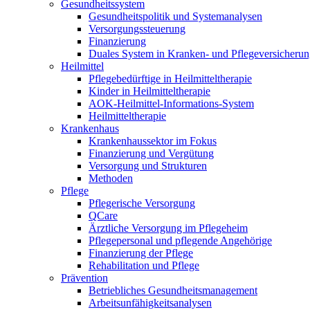
Gesundheitssystem
Gesundheitspolitik und Systemanalysen
Versorgungssteuerung
Finanzierung
Duales System in Kranken- und Pflegeversicheru
Heilmittel
Pflegebedürftige in Heilmitteltherapie
Kinder in Heilmitteltherapie
AOK-Heilmittel-Informations-System
Heilmitteltherapie
Krankenhaus
Krankenhaussektor im Fokus
Finanzierung und Vergütung
Versorgung und Strukturen
Methoden
Pflege
Pflegerische Versorgung
QCare
Ärztliche Versorgung im Pflegeheim
Pflegepersonal und pflegende Angehörige
Finanzierung der Pflege
Rehabilitation und Pflege
Prävention
Betriebliches Gesundheitsmanagement
Arbeitsunfähigkeitsanalysen