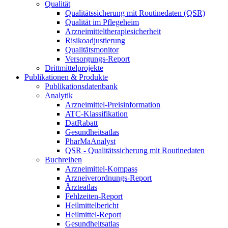
Qualität
Qualitätssicherung mit Routinedaten (QSR)
Qualität im Pflegeheim
Arzneimitteltherapiesicherheit
Risikoadjustierung
Qualitätsmonitor
Versorgungs-Report
Drittmittelprojekte
Publikationen & Produkte
Publikationsdatenbank
Analytik
Arzneimittel-Preisinformation
ATC-Klassifikation
DatRabatt
Gesundheitsatlas
PharMaAnalyst
QSR - Qualitätssicherung mit Routinedaten
Buchreihen
Arzneimittel-Kompass
Arzneiverordnungs-Report
Ärzteatlas
Fehlzeiten-Report
Heilmittelbericht
Heilmittel-Report
Gesundheitsatlas