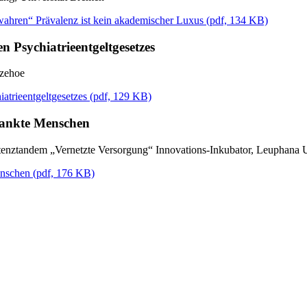
wahren“ Prävalenz ist kein akademischer Luxus
(
pdf,
134 KB)
n Psychiatrieentgeltgesetzes
tzehoe
atrieentgeltgesetzes
(
pdf,
129 KB)
krankte Menschen
nztandem „Vernetzte Versorgung“ Innovations-Inkubator, Leuphana U
enschen
(
pdf,
176 KB)