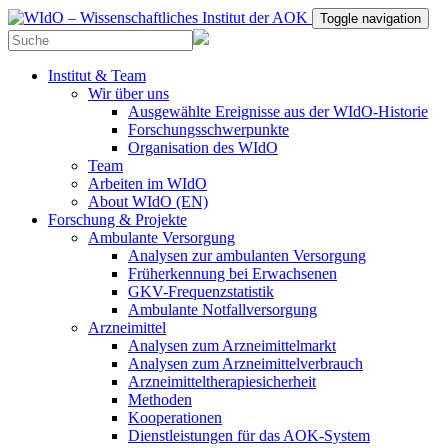
Toggle navigation
Institut & Team
Wir über uns
Ausgewählte Ereignisse aus der WIdO-Historie
Forschungsschwerpunkte
Organisation des WIdO
Team
Arbeiten im WIdO
About WIdO (EN)
Forschung & Projekte
Ambulante Versorgung
Analysen zur ambulanten Versorgung
Früherkennung bei Erwachsenen
GKV-Frequenzstatistik
Ambulante Notfallversorgung
Arzneimittel
Analysen zum Arzneimittelmarkt
Analysen zum Arzneimittelverbrauch
Arzneimitteltherapiesicherheit
Methoden
Kooperationen
Dienstleistungen für das AOK-System