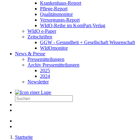
Krankenhaus-Report
Pflege-Report
Qualitätsmonitor
Versorgungs-Report
WIdO-Reihe im KomPart-Verlag
WIdO e-Paper
Zeitschriften
GGW - Gesundheit + Gesellschaft Wissenschaft
WIdOmonitor
News & Presse
Pressemitteilungen
Archiv Pressemitteilungen
2025
2024
Newsletter
Startseite