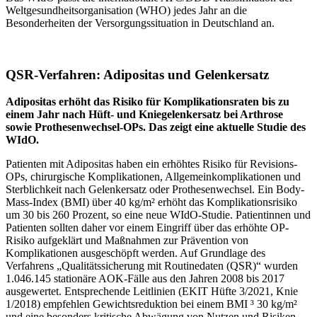
Weltgesundheitsorganisation (WHO) jedes Jahr an die
Besonderheiten der Versorgungssituation in Deutschland an.
QSR-Verfahren: Adipositas und Gelenkersatz
Adipositas erhöht das Risiko für Komplikationsraten bis zu
einem Jahr nach Hüft- und Kniegelenkersatz bei Arthrose
sowie Prothesenwechsel-OPs. Das zeigt eine aktuelle Studie des
WIdO.
Patienten mit Adipositas haben ein erhöhtes Risiko für Revisions-
OPs, chirurgische Komplikationen, Allgemeinkomplikationen und
Sterblichkeit nach Gelenkersatz oder Prothesenwechsel. Ein Body-
Mass-Index (BMI) über 40 kg/m² erhöht das Komplikationsrisiko
um 30 bis 260 Prozent, so eine neue WIdO-Studie. Patientinnen und
Patienten sollten daher vor einem Eingriff über das erhöhte OP-
Risiko aufgeklärt und Maßnahmen zur Prävention von
Komplikationen ausgeschöpft werden. Auf Grundlage des
Verfahrens „Qualitätssicherung mit Routinedaten (QSR)“ wurden
1.046.145 stationäre AOK-Fälle aus den Jahren 2008 bis 2017
ausgewertet. Entsprechende Leitlinien (EKIT Hüfte 3/2021, Knie
1/2018) empfehlen Gewichtsreduktion bei einem BMI ³ 30 kg/m²
und eine besonders kritische Abwägung von Nutzen und Risiken