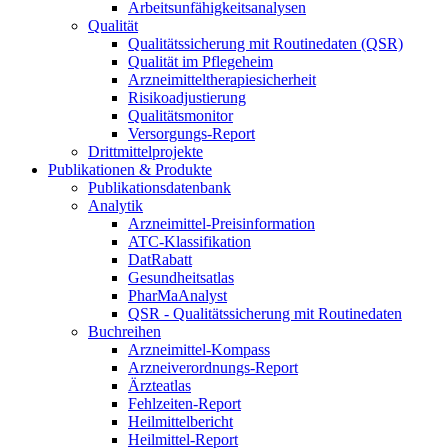
Arbeitsunfähigkeitsanalysen
Qualität
Qualitätssicherung mit Routinedaten (QSR)
Qualität im Pflegeheim
Arzneimitteltherapiesicherheit
Risikoadjustierung
Qualitätsmonitor
Versorgungs-Report
Drittmittelprojekte
Publikationen & Produkte
Publikationsdatenbank
Analytik
Arzneimittel-Preisinformation
ATC-Klassifikation
DatRabatt
Gesundheitsatlas
PharMaAnalyst
QSR - Qualitätssicherung mit Routinedaten
Buchreihen
Arzneimittel-Kompass
Arzneiverordnungs-Report
Ärzteatlas
Fehlzeiten-Report
Heilmittelbericht
Heilmittel-Report