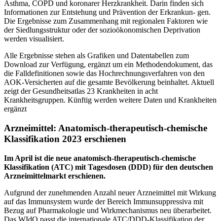
Asthma, COPD und koronarer Herzkrankheit. Darin finden sich
Informationen zur Entstehung und Prävention der Erkrankun- gen.
Die Ergebnisse zum Zusammenhang mit regionalen Faktoren wie
der Siedlungsstruktur oder der sozioökonomischen Deprivation
werden visualisiert.
Alle Ergebnisse stehen als Grafiken und Datentabellen zum
Download zur Verfügung, ergänzt um ein Methodendokument, das
die Falldefinitionen sowie das Hochrechnungsverfahren von den
AOK-Versicherten auf die gesamte Bevölkerung beinhaltet. Aktuell
zeigt der Gesundheitsatlas 23 Krankheiten in acht
Krankheitsgruppen. Künftig werden weitere Daten und Krankheiten
ergänzt
Arzneimittel: Anatomisch-therapeutisch-chemische
Klassifikation 2023 erschienen
Im April ist die neue anatomisch-therapeutisch-chemische
Klassifikation (ATC) mit Tagesdosen (DDD) für den deutschen
Arzneimittelmarkt erschienen.
Aufgrund der zunehmenden Anzahl neuer Arzneimittel mit Wirkung
auf das Immunsystem wurde der Bereich Immunsuppressiva mit
Bezug auf Pharmakologie und Wirkmechanismus neu überarbeitet.
Das WIdO passt die internationale ATC/DDD-Klassifikation der