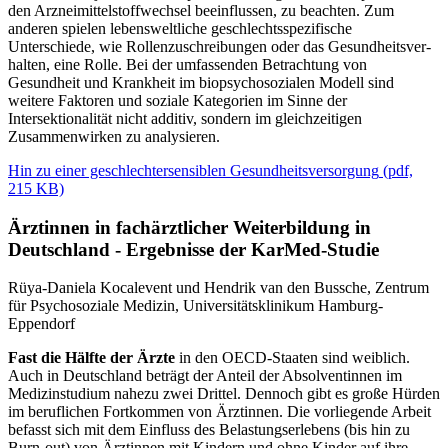
den Arzneimittelstoffwechsel beeinflussen, zu beachten. Zum
anderen spielen lebensweltliche geschlechtsspezifische
Unterschiede, wie Rollenzuschreibungen oder das Gesundheitsver-
halten, eine Rolle. Bei der umfassenden Betrachtung von
Gesundheit und Krankheit im biopsychosozialen Modell sind
weitere Faktoren und soziale Kategorien im Sinne der
Intersektionalität nicht additiv, sondern im gleichzeitigen
Zusammenwirken zu analysieren.
Hin zu einer geschlechtersensiblen Gesundheitsversorgung
(
pdf,
215 KB)
Ärztinnen in fachärztlicher Weiterbildung in
Deutschland - Ergebnisse der KarMed-Studie
Rüya-Daniela Kocalevent und Hendrik van den Bussche, Zentrum
für Psychosoziale Medizin, Universitätsklinikum Hamburg-
Eppendorf
Fast die Hälfte der Ärzte
in den OECD-Staaten sind weiblich.
Auch in Deutschland beträgt der Anteil der Absolventinnen im
Medizinstudium nahezu zwei Drittel. Dennoch gibt es große Hürden
im beruflichen Fortkommen von Ärztinnen. Die vorliegende Arbeit
befasst sich mit dem Einfluss des Belastungserlebens (bis hin zu
Burn-out) von Ärztinnen mit Kindern und ohne Kinder auf ihre