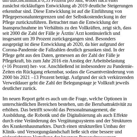
um durchschnittlich 0,53 Prozent pro Jahr, wobei nach einer
zunächst rückläufigen Entwicklung ab 2019 deutliche Steigerungen
erkennbar sind. Diese Entwicklung ist auf die Einführung von
Pflegepersonaluntergrenzen und der Selbstkostendeckung in der
Pflege zurückzuführen. Betrachtet man die Entwicklung der
Inanspruchnahme im Verhältnis zu den Vollkräften, zeigt sich, dass
seit 2000 die Zahl der Fälle je Ärztin/ Arzt kontinuierlich und
insgesamt um 39 Prozent zurückgegangen sind. Besonders
ausgeprägt ist diese Entwicklung ab 2020, da hier aufgrund der
Corona-Pandemie die Fallzahlen deutlich gesunken sind. In der
Pflege geht aus den Daten, gemessen an der Zahl der Fälle je
Pflegekraft, bis zum Jahr 2016 ein Anstieg der Arbeitsbelastung
(+16 Prozent) her- vor. Anschließend ist insbesondere zu Pandemie-
Zeiten ein Rückgang erkennbar, sodass die Gesamtveränderung von
2000 bis 2021 –13 Prozent beträgt. Aufgrund der sich verkürzenden
Verweildauer geht die Zahl der Belegungstage je Vollkraft jeweils
deutlicher zurück.
Im neuen Report geht es auch um die Frage, welche Optionen in
unterschiedlichen Bereichen bestehen, um die Berufsattraktivität zu
erhöhen. Das betrifft sowohl das Personalmanagement, die
Ausbildung, die Robotik und die Digitalisierung als auch Effekte
durch eine Veränderung des Vergütungssystems und der Strukturen
des Krankenhausmarktes. Durch einen strukturellen Umbau der
Klinik- und Versorgungslandschaft ließe sich eine bessere und