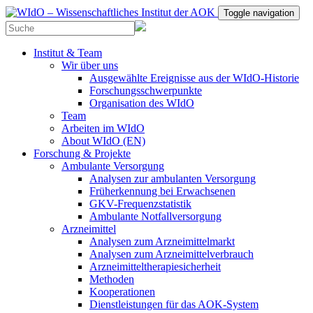
Toggle navigation
Institut & Team
Wir über uns
Ausgewählte Ereignisse aus der WIdO-Historie
Forschungsschwerpunkte
Organisation des WIdO
Team
Arbeiten im WIdO
About WIdO (EN)
Forschung & Projekte
Ambulante Versorgung
Analysen zur ambulanten Versorgung
Früherkennung bei Erwachsenen
GKV-Frequenzstatistik
Ambulante Notfallversorgung
Arzneimittel
Analysen zum Arzneimittelmarkt
Analysen zum Arzneimittelverbrauch
Arzneimitteltherapiesicherheit
Methoden
Kooperationen
Dienstleistungen für das AOK-System