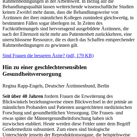
Rahmenbedingungen in der Arbeitswelt. In Bezug auf die
Behandlungsqualität lassen weitreichende wissenschaftliche Studien
keinen Zweifel mehr daran, dass die Behandlungsweise von
Ärztinnen der ihrer männlichen Kollegen zumindest gleichwertig, in
bestimmten Fällen sogar überlegen ist. In Zeiten des
Fachkräftemangels sind hervorragend ausgebildete Ärztinnen, die
nach der Elternzeit nicht mehr ans Patientenbett zurückkehren, eine
unerschlossene Ressource, die es durch das Schaffen entsprechender
Rahmenbedingungen zu gewinnen gilt.
Sind Frauen die besseren Ärzte?
(
pdf,
179 KB)
Hin zu einer geschlechtersensiblen
Gesundheitsversorgung
Regina Rapp-Engels, Deutscher Ärztinnenbund, Berlin
Seit über 40 Jahren
fordern Frauen die Erweiterung des
Blickwinkels beziehungsweise einen Blickwechsel in der primär an
männlichen Probanden und Patienten ausgerichteten medizinischen
Forschung und gesundheitlichen Versorgung. Die Frauen- und
etwas später die Männergesundheitsforschung haben sich
inzwischen etabliert. Heute werden diese Felder unter dem Begriff
Gendermedizin subsumiert. Zum einen sind biologische
Unterschiede jenseits der Reproduktionsorgane, die beispielsweise