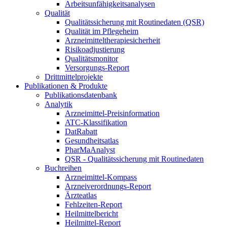
Arbeitsunfähigkeitsanalysen
Qualität
Qualitätssicherung mit Routinedaten (QSR)
Qualität im Pflegeheim
Arzneimitteltherapiesicherheit
Risikoadjustierung
Qualitätsmonitor
Versorgungs-Report
Drittmittelprojekte
Publikationen & Produkte
Publikationsdatenbank
Analytik
Arzneimittel-Preisinformation
ATC-Klassifikation
DatRabatt
Gesundheitsatlas
PharMaAnalyst
QSR - Qualitätssicherung mit Routinedaten
Buchreihen
Arzneimittel-Kompass
Arzneiverordnungs-Report
Ärzteatlas
Fehlzeiten-Report
Heilmittelbericht
Heilmittel-Report