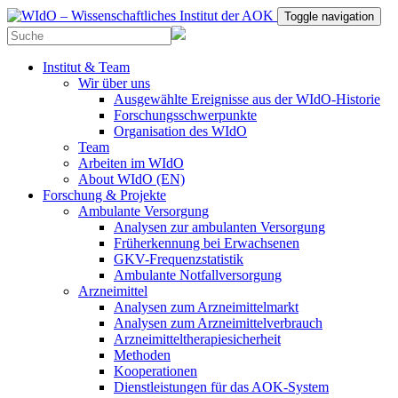
Toggle navigation
Institut & Team
Wir über uns
Ausgewählte Ereignisse aus der WIdO-Historie
Forschungsschwerpunkte
Organisation des WIdO
Team
Arbeiten im WIdO
About WIdO (EN)
Forschung & Projekte
Ambulante Versorgung
Analysen zur ambulanten Versorgung
Früherkennung bei Erwachsenen
GKV-Frequenzstatistik
Ambulante Notfallversorgung
Arzneimittel
Analysen zum Arzneimittelmarkt
Analysen zum Arzneimittelverbrauch
Arzneimitteltherapiesicherheit
Methoden
Kooperationen
Dienstleistungen für das AOK-System