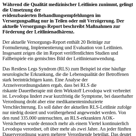
Während die Qualität medizinischer Leitlinien zunimmt, gelingt
die Umsetzung der
evidenzbasierten Behandlungsempfehlungen im
Versorgungsalltag nur in Teilen oder mit Verzögerung. Der
aktuelle Versorgungs-Report beschreibt Maßnahmen zur
Förderung der Leitlinienadhärenz.
Der aktuelle Versorgungs-Report enthält 20 Beiträge zur
Formulierung, Implementierung und Evaluation von Leitlinien.
Insgesamt zeigen die im Report veröffentlichten Studien und
Fallbeispiele ein gemischtes Bild der Leitlinienanwendung.
Das Restless Legs Syndrom (RLS) zum Beispiel ist eine häufige
neurologische Erkrankung, die die Lebensqualität der Betroffenen
stark beeinträchtigen kann. Eine Analyse der
Arzneiverordnungsdaten ergab, dass bei RLS die
riskante Dauertherapie mit dem Wirkstoff Levodopa weit verbreitet
ist. Levodopa lindert zwar kurzfristig die Symptome, bei dauerhafter
Verordnung droht aber eine medikamenteninduzierte
Verschlechterung. Es soll daher der aktuellen RLS-Leitlinie zufolge
nur niedrig dosiert und vorübergehend angewendet werden. Von
den rund 335.000 untersuchten, an RLS-erkrankten AOK-
Versicherten wurde dennoch mehr als einem Viertel kontinuierlich
Levodopa verordnet, oft über mehr als zwei Jahre. An jeder fünften
Dauerverordnung waren mehrere Verordnende beteiligt. Das deutet