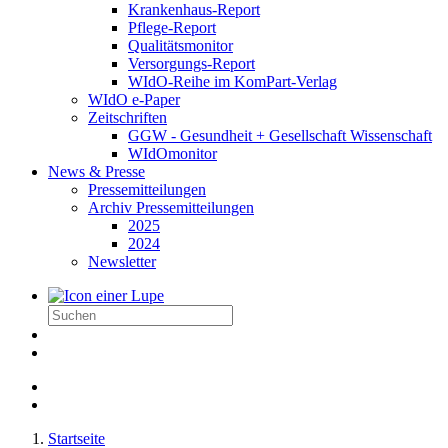
Krankenhaus-Report
Pflege-Report
Qualitätsmonitor
Versorgungs-Report
WIdO-Reihe im KomPart-Verlag
WIdO e-Paper
Zeitschriften
GGW - Gesundheit + Gesellschaft Wissenschaft
WIdOmonitor
News & Presse
Pressemitteilungen
Archiv Pressemitteilungen
2025
2024
Newsletter
Startseite