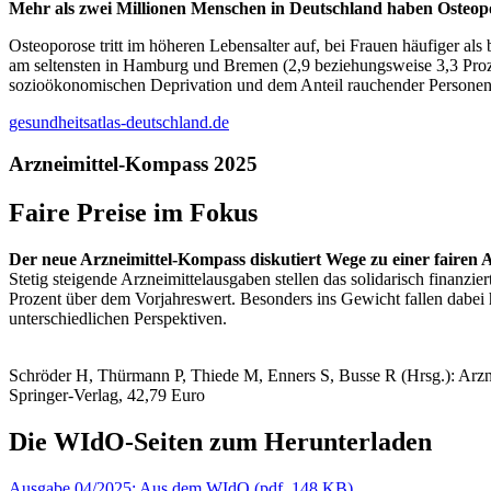
Mehr als zwei Millionen Menschen in Deutschland haben Osteopor
Osteoporose tritt im höheren Lebensalter auf, bei Frauen häufiger al
am seltensten in Hamburg und Bremen (2,9 beziehungsweise 3,3 Prozen
sozioökonomischen Deprivation und dem Anteil rauchender Personen. 
gesundheitsatlas-deutschland.de
Arzneimittel-Kompass 2025
Faire Preise im Fokus
Der neue Arzneimittel-Kompass diskutiert Wege zu einer fairen A
Stetig steigende Arzneimittelausgaben stellen das solidarisch finan
Prozent über dem Vorjahreswert. Besonders ins Gewicht fallen dabei 
unterschiedlichen Perspektiven.
Schröder H, Thürmann P, Thiede M, Enners S, Busse R (Hrsg.): Arzn
Springer-Verlag, 42,79 Euro
Die WIdO-Seiten zum Herunterladen
Ausgabe 04/2025: Aus dem WIdO
(
pdf,
148 KB)