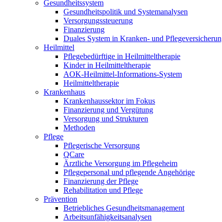
Gesundheitssystem
Gesundheitspolitik und Systemanalysen
Versorgungssteuerung
Finanzierung
Duales System in Kranken- und Pflegeversicheru
Heilmittel
Pflegebedürftige in Heilmitteltherapie
Kinder in Heilmitteltherapie
AOK-Heilmittel-Informations-System
Heilmitteltherapie
Krankenhaus
Krankenhaussektor im Fokus
Finanzierung und Vergütung
Versorgung und Strukturen
Methoden
Pflege
Pflegerische Versorgung
QCare
Ärztliche Versorgung im Pflegeheim
Pflegepersonal und pflegende Angehörige
Finanzierung der Pflege
Rehabilitation und Pflege
Prävention
Betriebliches Gesundheitsmanagement
Arbeitsunfähigkeitsanalysen