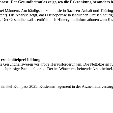
ose. Der Gesundheitsatlas zeigt, wo die Erkrankung besonders häu
s bei Männern. Am häufigsten kommt sie in Sachsen-Anhalt und Thüringe
t). Die Analyse zeigt, dass Osteoporose in ländlichen Kreisen häufig
Der Gesundheitsatlas enthält auch Hintergrundinformationen zum Kran
rzneimittelpreisbildung
zierte Gesundheitswesen vor große Herausforderungen. Die Nettokosten
hochpreisige Patentpräparate. Der im Winter erscheinende Arzneimittel
eimittel-Kompass 2025. Kostenmanagement in der Arzneimittelversorgu