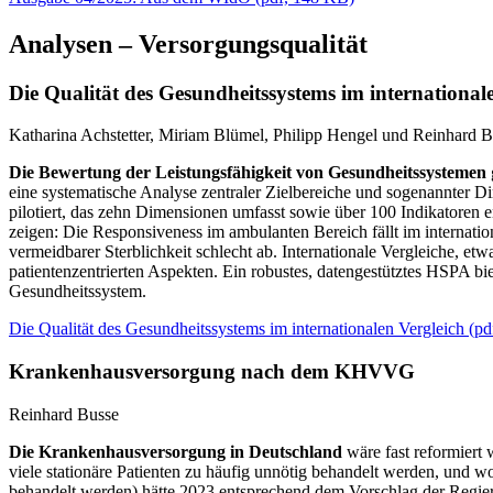
Analysen – Versorgungsqualität
Die Qualität des Gesundheitssystems im international
Katharina Achstetter, Miriam Blümel, Philipp Hengel und Reinhard 
Die Bewertung der Leistungsfähigkeit von Gesundheitssystemen
eine systematische Analyse zentraler Zielbereiche und sogenannter
pilotiert, das zehn Dimensionen umfasst sowie über 100 Indikatoren 
zeigen: Die Responsiveness im ambulanten Bereich fällt im internatio
vermeidbarer Sterblichkeit schlecht ab. Internationale Vergleiche, 
patientenzentrierten Aspekten. Ein robustes, datengestütztes HSPA bi
Gesundheitssystem.
Die Qualität des Gesundheitssystems im internationalen Vergleich
(
pd
Krankenhausversorgung nach dem KHVVG
Reinhard Busse
Die Krankenhausversorgung in Deutschland
wäre fast reformiert
viele stationäre Patienten zu häufig unnötig behandelt werden, und wo
behandelt werden) hätte 2023 entsprechend dem Vorschlag der Regier