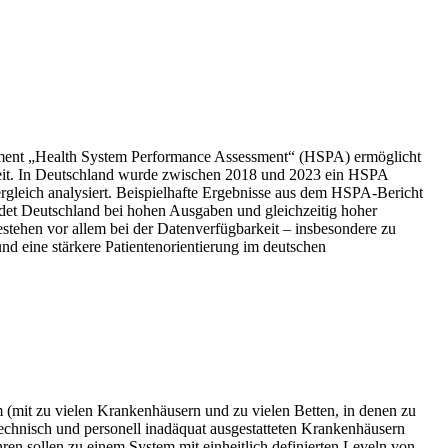
rument „Health System Performance Assessment“ (HSPA) ermöglicht
heit. In Deutschland wurde zwischen 2018 und 2023 ein HSPA
ergleich analysiert. Beispielhafte Ergebnisse aus dem HSPA-Bericht
eidet Deutschland bei hohen Ausgaben und gleichzeitig hoher
estehen vor allem bei der Datenverfügbarkeit – insbesondere zu
nd eine stärkere Patientenorientierung im deutschen
 (mit zu vielen Krankenhäusern und zu vielen Betten, in denen zu
 technisch und personell inadäquat ausgestatteten Krankenhäusern
n sollen zu einem System mit einheitlich definierten Leveln von