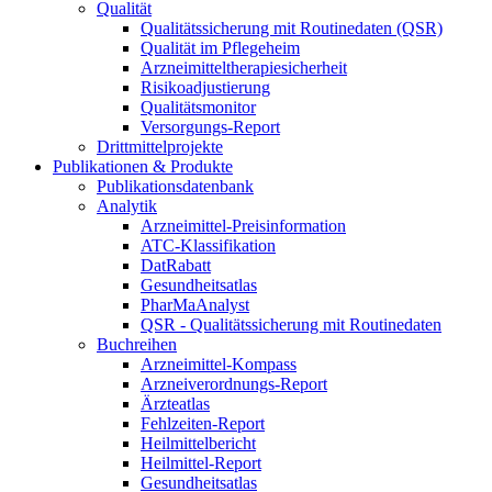
Qualität
Qualitätssicherung mit Routinedaten (QSR)
Qualität im Pflegeheim
Arzneimitteltherapiesicherheit
Risikoadjustierung
Qualitätsmonitor
Versorgungs-Report
Drittmittelprojekte
Publikationen & Produkte
Publikationsdatenbank
Analytik
Arzneimittel-Preisinformation
ATC-Klassifikation
DatRabatt
Gesundheitsatlas
PharMaAnalyst
QSR - Qualitätssicherung mit Routinedaten
Buchreihen
Arzneimittel-Kompass
Arzneiverordnungs-Report
Ärzteatlas
Fehlzeiten-Report
Heilmittelbericht
Heilmittel-Report
Gesundheitsatlas