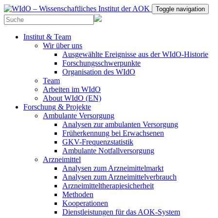
Toggle navigation
Institut & Team
Wir über uns
Ausgewählte Ereignisse aus der WIdO-Historie
Forschungsschwerpunkte
Organisation des WIdO
Team
Arbeiten im WIdO
About WIdO (EN)
Forschung & Projekte
Ambulante Versorgung
Analysen zur ambulanten Versorgung
Früherkennung bei Erwachsenen
GKV-Frequenzstatistik
Ambulante Notfallversorgung
Arzneimittel
Analysen zum Arzneimittelmarkt
Analysen zum Arzneimittelverbrauch
Arzneimitteltherapiesicherheit
Methoden
Kooperationen
Dienstleistungen für das AOK-System