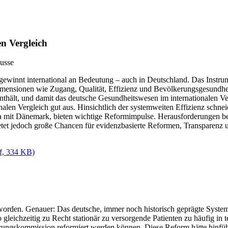
en Vergleich
Busse
gewinnt international an Bedeutung – auch in Deutschland. Das Inst
 Dimensionen wie Zugang, Qualität, Effizienz und Bevölkerungsgesund
enthält, und damit das deutsche Gesundheitswesen im internationalen V
nalen Vergleich gut aus. Hinsichtlich der systemweiten Effizienz schn
etwa mit Dänemark, bieten wichtige Reformimpulse. Herausforderungen b
etet jedoch große Chancen für evidenzbasierte Reformen, Transparenz u
f,
334 KB)
 worden. Genauer: Das deutsche, immer noch historisch geprägte System
 gleichzeitig zu Recht stationär zu versorgende Patienten zu häufig in
ungskommission reformiert werden können. Diese Reform hätte hinführe