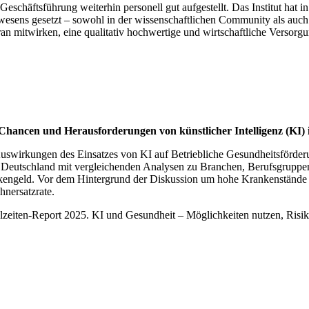
eschäftsführung weiterhin personell gut aufgestellt. Das Institut hat 
esens gesetzt – sowohl in der wissenschaftlichen Community als auch
n mitwirken, eine qualitativ hochwertige und wirtschaftliche Versorgu
Chancen und Herausforderungen von künstlicher Intelligenz (KI) i
 Auswirkungen des Einsatzes von KI auf Betriebliche Gesundheitsförd
n in Deutschland mit vergleichenden Analysen zu Branchen, Berufsgru
nkengeld. Vor dem Hintergrund der Diskussion um hohe Krankenstände en
nersatzrate.
eiten-Report 2025. KI und Gesundheit – Möglichkeiten nutzen, Risiken