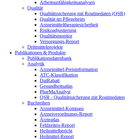
Arbeitsunfähigkeitsanalysen
Qualität
Qualitätssicherung mit Routinedaten (QSR)
Qualität im Pflegeheim
Arzneimitteltherapiesicherheit
Risikoadjustierung
Qualitätsmonitor
Versorgungs-Report
Drittmittelprojekte
Publikationen & Produkte
Publikationsdatenbank
Analytik
Arzneimittel-Preisinformation
ATC-Klassifikation
DatRabatt
Gesundheitsatlas
PharMaAnalyst
QSR - Qualitätssicherung mit Routinedaten
Buchreihen
Arzneimittel-Kompass
Arzneiverordnungs-Report
Ärzteatlas
Fehlzeiten-Report
Heilmittelbericht
Heilmittel-Report