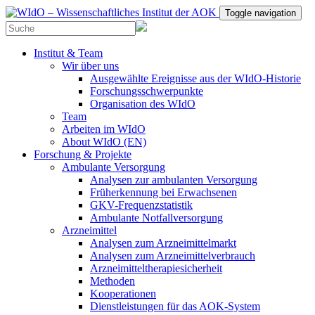
Toggle navigation
Institut & Team
Wir über uns
Ausgewählte Ereignisse aus der WIdO-Historie
Forschungsschwerpunkte
Organisation des WIdO
Team
Arbeiten im WIdO
About WIdO (EN)
Forschung & Projekte
Ambulante Versorgung
Analysen zur ambulanten Versorgung
Früherkennung bei Erwachsenen
GKV-Frequenzstatistik
Ambulante Notfallversorgung
Arzneimittel
Analysen zum Arzneimittelmarkt
Analysen zum Arzneimittelverbrauch
Arzneimitteltherapiesicherheit
Methoden
Kooperationen
Dienstleistungen für das AOK-System