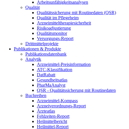
Arbeitsunfähigkeitsanalysen
Qualität
Qualitätssicherung mit Routinedaten (QSR)
Qualität im Pflegeheim
Arzneimitteltherapiesicherheit
Risikoadjustierung
Qualitätsmonitor
Versorgungs-Report
Drittmittelprojekte
Publikationen & Produkte
Publikationsdatenbank
Analytik
Arzneimittel-Preisinformation
ATC-Klassifikation
DatRabatt
Gesundheitsatlas
PharMaAnalyst
QSR - Qualitätssicherung mit Routinedaten
Buchreihen
Arzneimittel-Kompass
Arzneiverordnungs-Report
Ärzteatlas
Fehlzeiten-Report
Heilmittelbericht
Heilmittel-Report