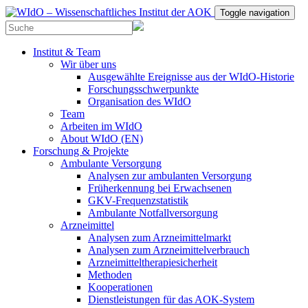
Toggle navigation
Institut & Team
Wir über uns
Ausgewählte Ereignisse aus der WIdO-Historie
Forschungsschwerpunkte
Organisation des WIdO
Team
Arbeiten im WIdO
About WIdO (EN)
Forschung & Projekte
Ambulante Versorgung
Analysen zur ambulanten Versorgung
Früherkennung bei Erwachsenen
GKV-Frequenzstatistik
Ambulante Notfallversorgung
Arzneimittel
Analysen zum Arzneimittelmarkt
Analysen zum Arzneimittelverbrauch
Arzneimitteltherapiesicherheit
Methoden
Kooperationen
Dienstleistungen für das AOK-System