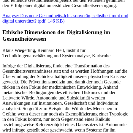
und fehlende Gesundheitskompetenz bei den Patienten gefährden
den Erfolg einer digital unterstützten Gesundheitsversorgung.
Analyse: Das neue Gesundheits-Ich - souverän, selbstbestimmt und
digital unterstützt?
(
pdf,
146 KB)
Ethische Dimensionen der Digitalisierung im
Gesundheitswesen
Klaus Wiegerling, Reinhard Heil, Institut für
Technikfolgenabschätzung und Systemanalyse, Karlsruhe
Infolge der Digitalisierung findet eine Transformation des
Gesundheitsverständnisses statt und es werden Hoffnungen auf die
Überwindung der Schicksalhaftigkeit unserer physischen Existenz
geweckt. Die Präventionsmedizin und damit der noch Gesunde
rücken in den Fokus der medizinischen Entwicklung. Anhand
metaethischer Bedingungen des ethischen Diskurses und der
Leitwerte Würde, Autonomie und Subsidiarität werden
Auswirkungen auf Institutionen, Gesellschaft und Individuum
analysiert. So gerät zum Beispiel die Würde des Menschen in
Gefahr, wenn dieser nur noch als Exemplifizierung einer Typologie
in den Fokus kommt, nur noch Gegenstand eines Kalküls
beziehungsweise Referenzobjekt eines Datensatzes ist. Autonomie
wird infrage gestellt oder geschwächt, wenn Systeme für ihn