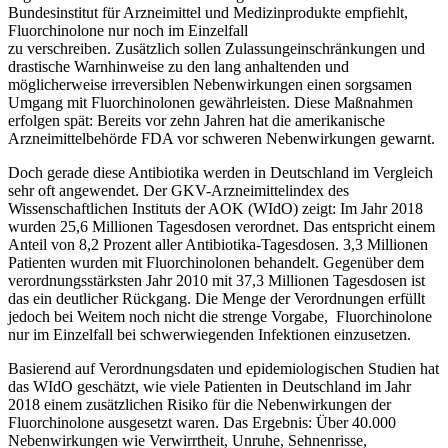
Bundesinstitut für Arzneimittel und Medizinprodukte empfiehlt,
Fluorchinolone nur noch im Einzelfall
zu verschreiben. Zusätzlich sollen Zulassungeinschränkungen und
drastische Warnhinweise zu den lang anhaltenden und
möglicherweise irreversiblen Nebenwirkungen einen sorgsamen
Umgang mit Fluorchinolonen gewährleisten. Diese Maßnahmen
erfolgen spät: Bereits vor zehn Jahren hat die amerikanische
Arzneimittelbehörde FDA vor schweren Nebenwirkungen gewarnt.
Doch gerade diese Antibiotika werden in Deutschland im Vergleich
sehr oft angewendet. Der GKV-Arzneimittelindex des
Wissenschaftlichen Instituts der AOK (WIdO) zeigt: Im Jahr 2018
wurden 25,6 Millionen Tagesdosen verordnet. Das entspricht einem
Anteil von 8,2 Prozent aller Antibiotika-Tagesdosen. 3,3 Millionen
Patienten wurden mit Fluorchinolonen behandelt. Gegenüber dem
verordnungsstärksten Jahr 2010 mit 37,3 Millionen Tagesdosen ist
das ein deutlicher Rückgang. Die Menge der Verordnungen erfüllt
jedoch bei Weitem noch nicht die strenge Vorgabe, Fluorchinolone
nur im Einzelfall bei schwerwiegenden Infektionen einzusetzen.
Basierend auf Verordnungsdaten und epidemiologischen Studien hat
das WIdO geschätzt, wie viele Patienten in Deutschland im Jahr
2018 einem zusätzlichen Risiko für die Nebenwirkungen der
Fluorchinolone ausgesetzt waren. Das Ergebnis: Über 40.000
Nebenwirkungen wie Verwirrtheit, Unruhe, Sehnenrisse,