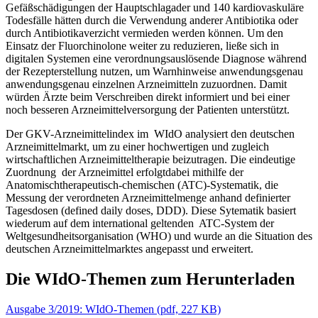
Gefäßschädigungen der Hauptschlagader und 140 kardiovaskuläre
Todesfälle hätten durch die Verwendung anderer Antibiotika oder
durch Antibiotikaverzicht vermieden werden können. Um den
Einsatz der Fluorchinolone weiter zu reduzieren, ließe sich in
digitalen Systemen eine verordnungsauslösende Diagnose während
der Rezepterstellung nutzen, um Warnhinweise anwendungsgenau
anwendungsgenau einzelnen Arzneimitteln zuzuordnen. Damit
würden Ärzte beim Verschreiben direkt informiert und bei einer
noch besseren Arzneimittelversorgung der Patienten unterstützt.
Der GKV-Arzneimittelindex im WIdO analysiert den deutschen
Arzneimittelmarkt, um zu einer hochwertigen und zugleich
wirtschaftlichen Arzneimitteltherapie beizutragen. Die eindeutige
Zuordnung der Arzneimittel erfolgtdabei mithilfe der
Anatomischtherapeutisch-chemischen (ATC)-Systematik, die
Messung der verordneten Arzneimittelmenge anhand definierter
Tagesdosen (defined daily doses, DDD). Diese Sytematik basiert
wiederum auf dem international geltenden ATC-System der
Weltgesundheitsorganisation (WHO) und wurde an die Situation des
deutschen Arzneimittelmarktes angepasst und erweitert.
Die WIdO-Themen zum Herunterladen
Ausgabe 3/2019: WIdO-Themen
(
pdf,
227 KB)