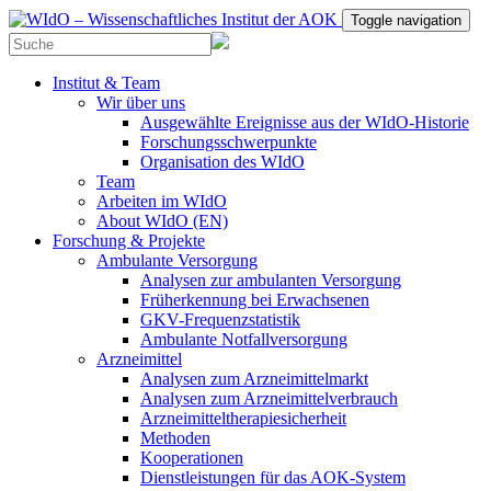
Toggle navigation
Institut & Team
Wir über uns
Ausgewählte Ereignisse aus der WIdO-Historie
Forschungsschwerpunkte
Organisation des WIdO
Team
Arbeiten im WIdO
About WIdO (EN)
Forschung & Projekte
Ambulante Versorgung
Analysen zur ambulanten Versorgung
Früherkennung bei Erwachsenen
GKV-Frequenzstatistik
Ambulante Notfallversorgung
Arzneimittel
Analysen zum Arzneimittelmarkt
Analysen zum Arzneimittelverbrauch
Arzneimitteltherapiesicherheit
Methoden
Kooperationen
Dienstleistungen für das AOK-System