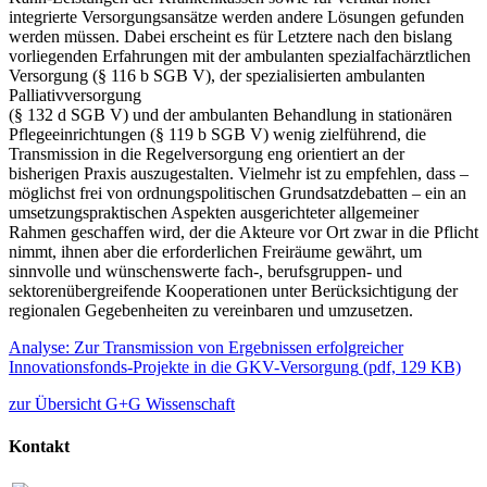
integrierte Versorgungsansätze werden andere Lösungen gefunden
werden müssen. Dabei erscheint es für Letztere nach den bislang
vorliegenden Erfahrungen mit der ambulanten spezialfachärztlichen
Versorgung (§ 116 b SGB V), der spezialisierten ambulanten
Palliativversorgung
(§ 132 d SGB V) und der ambulanten Behandlung in stationären
Pflegeeinrichtungen (§ 119 b SGB V) wenig zielführend, die
Transmission in die Regelversorgung eng orientiert an der
bisherigen Praxis auszugestalten. Vielmehr ist zu empfehlen, dass –
möglichst frei von ordnungspolitischen Grundsatzdebatten – ein an
umsetzungspraktischen Aspekten ausgerichteter allgemeiner
Rahmen geschaffen wird, der die Akteure vor Ort zwar in die Pflicht
nimmt, ihnen aber die erforderlichen Freiräume gewährt, um
sinnvolle und wünschenswerte fach-, berufsgruppen- und
sektorenübergreifende Kooperationen unter Berücksichtigung der
regionalen Gegebenheiten zu vereinbaren und umzusetzen.
Analyse: Zur Transmission von Ergebnissen erfolgreicher
Innovationsfonds-Projekte in die GKV-Versorgung
(
pdf,
129 KB)
zur Übersicht G+G Wissenschaft
Kontakt