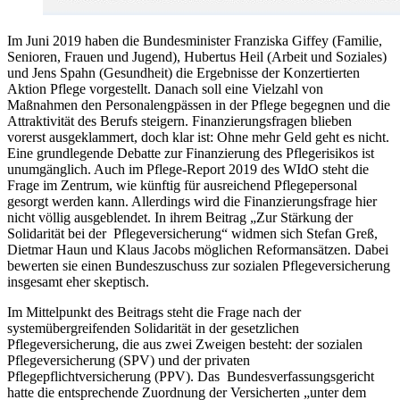
Im Juni 2019 haben die Bundesminister Franziska Giffey (Familie,
Senioren, Frauen und Jugend), Hubertus Heil (Arbeit und Soziales)
und Jens Spahn (Gesundheit) die Ergebnisse der Konzertierten
Aktion Pflege vorgestellt. Danach soll eine Vielzahl von
Maßnahmen den Personalengpässen in der Pflege begegnen und die
Attraktivität des Berufs steigern. Finanzierungsfragen blieben
vorerst ausgeklammert, doch klar ist: Ohne mehr Geld geht es nicht.
Eine grundlegende Debatte zur Finanzierung des Pflegerisikos ist
unumgänglich. Auch im Pflege-Report 2019 des WIdO steht die
Frage im Zentrum, wie künftig für ausreichend Pflegepersonal
gesorgt werden kann. Allerdings wird die Finanzierungsfrage hier
nicht völlig ausgeblendet. In ihrem Beitrag „Zur Stärkung der
Solidarität bei der Pflegeversicherung“ widmen sich Stefan Greß,
Dietmar Haun und Klaus Jacobs möglichen Reformansätzen. Dabei
bewerten sie einen Bundeszuschuss zur sozialen Pflegeversicherung
insgesamt eher skeptisch.
Im Mittelpunkt des Beitrags steht die Frage nach der
systemübergreifenden Solidarität in der gesetzlichen
Pflegeversicherung, die aus zwei Zweigen besteht: der sozialen
Pflegeversicherung (SPV) und der privaten
Pflegepflichtversicherung (PPV). Das Bundesverfassungsgericht
hatte die entsprechende Zuordnung der Versicherten „unter dem