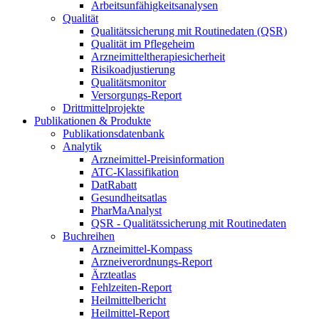
Arbeitsunfähigkeitsanalysen
Qualität
Qualitätssicherung mit Routinedaten (QSR)
Qualität im Pflegeheim
Arzneimitteltherapiesicherheit
Risikoadjustierung
Qualitätsmonitor
Versorgungs-Report
Drittmittelprojekte
Publikationen & Produkte
Publikationsdatenbank
Analytik
Arzneimittel-Preisinformation
ATC-Klassifikation
DatRabatt
Gesundheitsatlas
PharMaAnalyst
QSR - Qualitätssicherung mit Routinedaten
Buchreihen
Arzneimittel-Kompass
Arzneiverordnungs-Report
Ärzteatlas
Fehlzeiten-Report
Heilmittelbericht
Heilmittel-Report