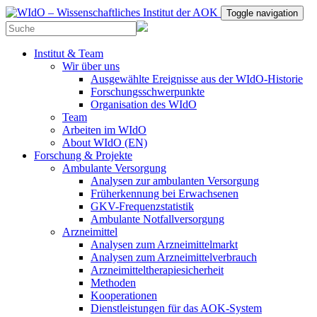
Toggle navigation
Institut & Team
Wir über uns
Ausgewählte Ereignisse aus der WIdO-Historie
Forschungsschwerpunkte
Organisation des WIdO
Team
Arbeiten im WIdO
About WIdO (EN)
Forschung & Projekte
Ambulante Versorgung
Analysen zur ambulanten Versorgung
Früherkennung bei Erwachsenen
GKV-Frequenzstatistik
Ambulante Notfallversorgung
Arzneimittel
Analysen zum Arzneimittelmarkt
Analysen zum Arzneimittelverbrauch
Arzneimitteltherapiesicherheit
Methoden
Kooperationen
Dienstleistungen für das AOK-System