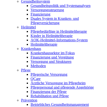
Gesundheitssystem
Gesundheitspolitik und Systemanalysen
Versorgungssteuerung
Finanzierung
Duales System in Kranken- und
Pflegeversicherung
Heilmittel
Pflegebedürftige in Heilmitteltherapie
Kinder in Heilmitteltherapie
AOK-Heilmittel-Informations-System
Heilmitteltherapie
Krankenhaus
Krankenhaussektor im Fokus
Finanzierung und Vergütung
Versorgung und Strukturen
Methoden
Pflege
Pflegerische Versorgung
QCare
Ärztliche Versorgung im Pflegeheim
Pflegepersonal und pflegende Angehörige
Finanzierung der Pflege
Rehabilitation und Pflege
Prävention
Betriebliches Gesundheitsmanagement