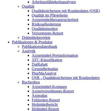
Arbeitsunfähigkeitsanalysen
Qualität
Qualitätssicherung mit Routinedaten (QSR)
Qualität im Pflegeheim
Arzneimitteltherapiesicherheit
Risikoadjustierung
Qualitätsmonitor
Versorgungs-Report
Drittmittelprojekte
Publikationen & Produkte
Publikationsdatenbank
Analytik
Arzneimittel-Preisinformation
ATC-Klassifikation
DatRabatt
Gesundheitsatlas
PharMaAnalyst
QSR - Qualitätssicherung mit Routinedaten
Buchreihen
Arzneimittel-Kompass
Arzneiverordnungs-Report
Ärzteatlas
Fehlzeiten-Report
Heilmittelbericht
Heilmittel-Report