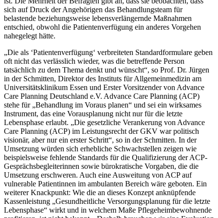
ist. Die Mehrheit der Befragten gibt an, dass sie beobachten, dass
sich auf Druck der Angehörigen das Behandlungsteam für
belastende beziehungsweise lebensverlängernde Maßnahmen
entschied, obwohl die Patientenverfügung ein anderes Vorgehen
nahegelegt hätte.
„Die als ‘Patientenverfügung‘ verbreiteten Standardformulare geben
oft nicht das verlässlich wieder, was die betreffende Person
tatsächlich zu dem Thema denkt und wünscht“, so Prof. Dr. Jürgen
in der Schmitten, Direktor des Instituts für Allgemeinmedizin am
Universitätsklinikum Essen und Erster Vorsitzender von Advance
Care Planning Deutschland e.V. Advance Care Planning (ACP)
stehe für „Behandlung im Voraus planen“ und sei ein wirksames
Instrument, das eine Vorausplanung nicht nur für die letzte
Lebensphase erlaubt. „Die gesetzliche Verankerung von Advance
Care Planning (ACP) im Leistungsrecht der GKV war politisch
visionär, aber nur ein erster Schritt“, so in der Schmitten. In der
Umsetzung würden sich erhebliche Schwachstellen zeigen wie
beispielsweise fehlende Standards für die Qualifizierung der ACP-
Gesprächsbegleiterinnen sowie bürokratische Vorgaben, die die
Umsetzung erschweren. Auch eine Ausweitung von ACP auf
vulnerable Patientinnen im ambulanten Bereich wäre geboten. Ein
weiterer Knackpunkt: Wie die an dieses Konzept anknüpfende
Kassenleistung „Gesundheitliche Versorgungsplanung für die letzte
Lebensphase“ wirkt und in welchem Maße Pflegeheimbewohnende