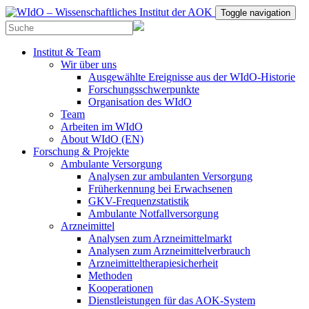
Toggle navigation
Institut & Team
Wir über uns
Ausgewählte Ereignisse aus der WIdO-Historie
Forschungsschwerpunkte
Organisation des WIdO
Team
Arbeiten im WIdO
About WIdO (EN)
Forschung & Projekte
Ambulante Versorgung
Analysen zur ambulanten Versorgung
Früherkennung bei Erwachsenen
GKV-Frequenzstatistik
Ambulante Notfallversorgung
Arzneimittel
Analysen zum Arzneimittelmarkt
Analysen zum Arzneimittelverbrauch
Arzneimitteltherapiesicherheit
Methoden
Kooperationen
Dienstleistungen für das AOK-System