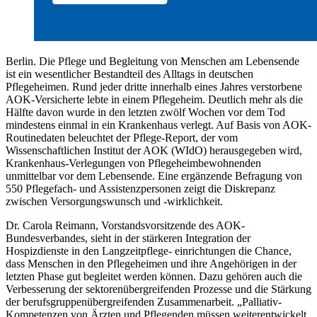
Berlin. Die Pflege und Begleitung von Menschen am Lebensende
ist ein wesentlicher Bestandteil des Alltags in deutschen
Pflegeheimen. Rund jeder dritte innerhalb eines Jahres verstorbene
AOK-Versicherte lebte in einem Pflegeheim. Deutlich mehr als die
Hälfte davon wurde in den letzten zwölf Wochen vor dem Tod
mindestens einmal in ein Krankenhaus verlegt. Auf Basis von AOK-
Routinedaten beleuchtet der Pflege-Report, der vom
Wissenschaftlichen Institut der AOK (WIdO) herausgegeben wird,
Krankenhaus-Verlegungen von Pflegeheimbewohnenden
unmittelbar vor dem Lebensende. Eine ergänzende Befragung von
550 Pflegefach- und Assistenzpersonen zeigt die Diskrepanz
zwischen Versorgungswunsch und -wirklichkeit.
Dr. Carola Reimann, Vorstandsvorsitzende des AOK-
Bundesverbandes, sieht in der stärkeren Integration der
Hospizdienste in den Langzeitpflege- einrichtungen die Chance,
dass Menschen in den Pflegeheimen und ihre Angehörigen in der
letzten Phase gut begleitet werden können. Dazu gehören auch die
Verbesserung der sektorenübergreifenden Prozesse und die Stärkung
der berufsgruppenübergreifenden Zusammenarbeit. „Palliativ-
Kompetenzen von Ärzten und Pflegenden müssen weiterentwickelt,