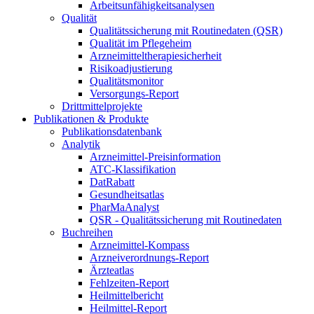
Arbeitsunfähigkeitsanalysen
Qualität
Qualitätssicherung mit Routinedaten (QSR)
Qualität im Pflegeheim
Arzneimitteltherapiesicherheit
Risikoadjustierung
Qualitätsmonitor
Versorgungs-Report
Drittmittelprojekte
Publikationen & Produkte
Publikationsdatenbank
Analytik
Arzneimittel-Preisinformation
ATC-Klassifikation
DatRabatt
Gesundheitsatlas
PharMaAnalyst
QSR - Qualitätssicherung mit Routinedaten
Buchreihen
Arzneimittel-Kompass
Arzneiverordnungs-Report
Ärzteatlas
Fehlzeiten-Report
Heilmittelbericht
Heilmittel-Report