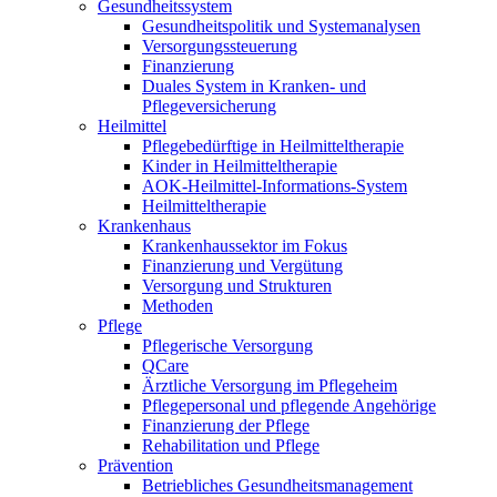
Gesundheitssystem
Gesundheitspolitik und Systemanalysen
Versorgungssteuerung
Finanzierung
Duales System in Kranken- und
Pflegeversicherung
Heilmittel
Pflegebedürftige in Heilmitteltherapie
Kinder in Heilmitteltherapie
AOK-Heilmittel-Informations-System
Heilmitteltherapie
Krankenhaus
Krankenhaussektor im Fokus
Finanzierung und Vergütung
Versorgung und Strukturen
Methoden
Pflege
Pflegerische Versorgung
QCare
Ärztliche Versorgung im Pflegeheim
Pflegepersonal und pflegende Angehörige
Finanzierung der Pflege
Rehabilitation und Pflege
Prävention
Betriebliches Gesundheitsmanagement