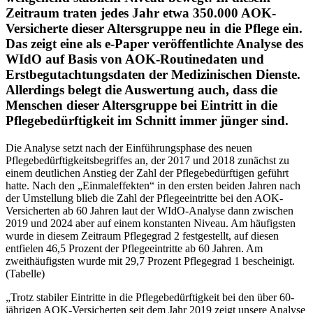
Zeitraum traten jedes Jahr etwa 350.000 AOK-
Versicherte dieser Altersgruppe neu in die Pflege ein.
Das zeigt eine als e-Paper veröffentlichte Analyse des
WIdO auf Basis von AOK-Routinedaten und
Erstbegutachtungsdaten der Medizinischen Dienste.
Allerdings belegt die Auswertung auch, dass die
Menschen dieser Altersgruppe bei Eintritt in die
Pflegebedürftigkeit im Schnitt immer jünger sind.
Die Analyse setzt nach der Einführungsphase des neuen
Pflegebedürftigkeitsbegriffes an, der 2017 und 2018 zunächst zu
einem deutlichen Anstieg der Zahl der Pflegebedürftigen geführt
hatte. Nach den „Einmaleffekten“ in den ersten beiden Jahren nach
der Umstellung blieb die Zahl der Pflegeeintritte bei den AOK-
Versicherten ab 60 Jahren laut der WIdO-Analyse dann zwischen
2019 und 2024 aber auf einem konstanten Niveau. Am häufigsten
wurde in diesem Zeitraum Pflegegrad 2 festgestellt, auf diesen
entfielen 46,5 Prozent der Pflegeeintritte ab 60 Jahren. Am
zweithäufigsten wurde mit 29,7 Prozent Pflegegrad 1 bescheinigt.
(Tabelle)
„Trotz stabiler Eintritte in die Pflegebedürftigkeit bei den über 60-
jährigen AOK-Versicherten seit dem Jahr 2019 zeigt unsere Analyse