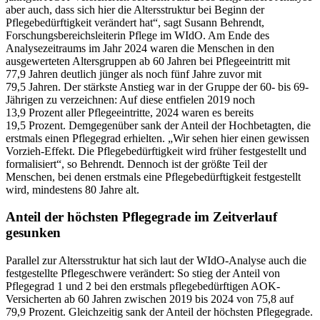
aber auch, dass sich hier die Altersstruktur bei Beginn der
Pflegebedürftigkeit verändert hat“, sagt Susann Behrendt,
Forschungsbereichsleiterin Pflege im WIdO. Am Ende des
Analysezeitraums im Jahr 2024 waren die Menschen in den
ausgewerteten Altersgruppen ab 60 Jahren bei Pflegeeintritt mit
77,9 Jahren deutlich jünger als noch fünf Jahre zuvor mit
79,5 Jahren. Der stärkste Anstieg war in der Gruppe der 60- bis 69-
Jährigen zu verzeichnen: Auf diese entfielen 2019 noch
13,9 Prozent aller Pflegeeintritte, 2024 waren es bereits
19,5 Prozent. Demgegenüber sank der Anteil der Hochbetagten, die
erstmals einen Pflegegrad erhielten. „Wir sehen hier einen gewissen
Vorzieh-Effekt. Die Pflegebedürftigkeit wird früher festgestellt und
formalisiert“, so Behrendt. Dennoch ist der größte Teil der
Menschen, bei denen erstmals eine Pflegebedürftigkeit festgestellt
wird, mindestens 80 Jahre alt.
Anteil der höchsten Pflegegrade im Zeitverlauf
gesunken
Parallel zur Altersstruktur hat sich laut der WIdO-Analyse auch die
festgestellte Pflegeschwere verändert: So stieg der Anteil von
Pflegegrad 1 und 2 bei den erstmals pflegebedürftigen AOK-
Versicherten ab 60 Jahren zwischen 2019 bis 2024 von 75,8 auf
79,9 Prozent. Gleichzeitig sank der Anteil der höchsten Pflegegrade.