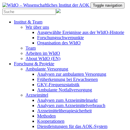
Toggle navigation
Institut & Team
Wir über uns
Ausgewählte Ereignisse aus der WIdO-Historie
Forschungsschwerpunkte
Organisation des WIdO
Team
Arbeiten im WIdO
About WIdO (EN)
Forschung & Projekte
Ambulante Versorgung
Analysen zur ambulanten Versorgung
Früherkennung bei Erwachsenen
GKV-Frequenzstatistik
Ambulante Notfallversorgung
Arzneimittel
Analysen zum Arzneimittelmarkt
Analysen zum Arzneimittelverbrauch
Arzneimitteltherapiesicherheit
Methoden
Kooperationen
Dienstleistungen für das AOK-System