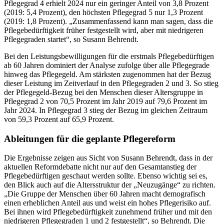
Pflegegrad 4 erhielt 2024 nur ein geringer Anteil von 3,8 Prozent
(2019: 5,4 Prozent), den höchsten Pflegegrad 5 nur 1,3 Prozent
(2019: 1,8 Prozent). „Zusammenfassend kann man sagen, dass die
Pflegebedürftigkeit früher festgestellt wird, aber mit niedrigeren
Pflegegraden startet“, so Susann Behrendt.
Bei den Leistungsbewilligungen für die erstmals Pflegebedürftigen
ab 60 Jahren dominiert der Analyse zufolge über alle Pflegegrade
hinweg das Pflegegeld. Am stärksten zugenommen hat der Bezug
dieser Leistung im Zeitverlauf in den Pflegegraden 2 und 3. So stieg
der Pflegegeld-Bezug bei den Menschen dieser Altersgruppe in
Pflegegrad 2 von 70,5 Prozent im Jahr 2019 auf 79,6 Prozent im
Jahr 2024. In Pflegegrad 3 stieg der Bezug im gleichen Zeitraum
von 59,3 Prozent auf 65,9 Prozent.
Ableitungen für die geplante Pflegereform
Die Ergebnisse zeigen aus Sicht von Susann Behrendt, dass in der
aktuellen Reformdebatte nicht nur auf den Gesamtanstieg der
Pflegebedürftigen geschaut werden sollte. Ebenso wichtig sei es,
den Blick auch auf die Altersstruktur der „Neuzugänge“ zu richten.
„Die Gruppe der Menschen über 60 Jahren macht demografisch
einen erheblichen Anteil aus und weist ein hohes Pflegerisiko auf.
Bei ihnen wird Pflegebedürftigkeit zunehmend früher und mit den
niedrigeren Pflegegraden 1 und 2 festgestellt“, so Behrendt. Die