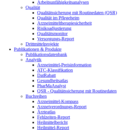
Arbeitsunfähigkeitsanalysen
Qualität
Qualitätssicherung mit Routinedaten (QSR)
Qualität im Pflegeheim
Arzneimitteltherapiesicherheit
Risikoadjustierung
Qualitätsmonitor
Versorgungs-Report
Drittmittelprojekte
Publikationen & Produkte
Publikationsdatenbank
Analytik
Arzneimittel-Preisinformation
ATC-Klassifikation
DatRabatt
Gesundheitsatlas
PharMaAnalyst
QSR - Qualitätssicherung mit Routinedaten
Buchreihen
Arzneimittel-Kompass
Arzneiverordnungs-Report
Ärzteatlas
Fehlzeiten-Report
Heilmittelbericht
Heilmittel-Report