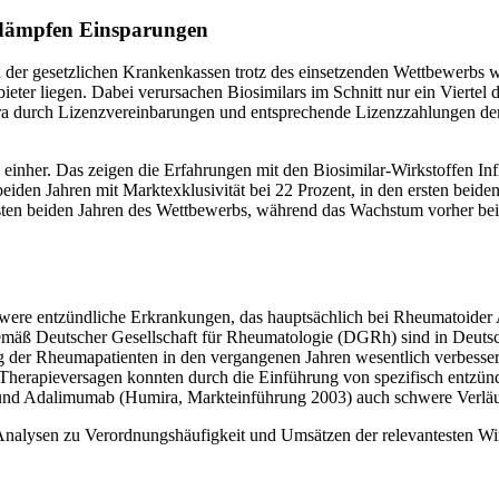
 dämpfen Einsparungen
r gesetzlichen Krankenkassen trotz des einsetzenden Wettbewerbs wahr
bieter liegen. Dabei verursachen Biosimilars im Schnitt nur ein Vierte
umira durch Lizenzvereinbarungen und entsprechende Lizenzzahlungen d
inher. Das zeigen die Erfahrungen mit den Biosimilar-Wirkstoffen Infl
iden Jahren mit Marktexklusivität bei 22 Prozent, in den ersten beiden
sten beiden Jahren des Wettbewerbs, während das Wachstum vorher bei
re entzündliche Erkrankungen, das hauptsächlich bei Rheumatoider Ar
mäß Deutscher Gesellschaft für Rheumatologie (DGRh) sind in Deutsc
g der Rheumapatienten in den vergangenen Jahren wesentlich verbesse
ei Therapieversagen konnten durch die Einführung von spezifisch entz
und Adalimumab (Humira, Markteinführung 2003) auch schwere Verläufe
alysen zu Verordnungshäufigkeit und Umsätzen der relevantesten Wir