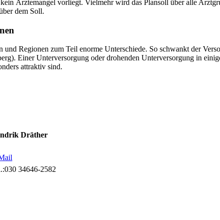
t kein Ärztemangel vorliegt. Vielmehr wird das Plansoll über alle Arz
über dem Soll.
onen
pen und Regionen zum Teil enorme Unterschiede. So schwankt der Vers
rg). Einer Unterversorgung oder drohenden Unterversorgung in einige
ders attraktiv sind.
ndrik Dräther
Mail
.:
030 34646-2582