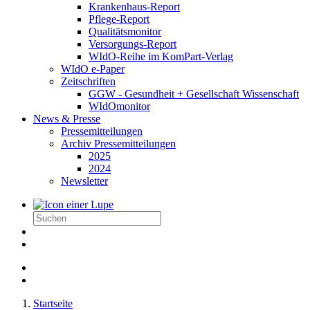
Krankenhaus-Report
Pflege-Report
Qualitätsmonitor
Versorgungs-Report
WIdO-Reihe im KomPart-Verlag
WIdO e-Paper
Zeitschriften
GGW - Gesundheit + Gesellschaft Wissenschaft
WIdOmonitor
News & Presse
Pressemitteilungen
Archiv Pressemitteilungen
2025
2024
Newsletter
Startseite