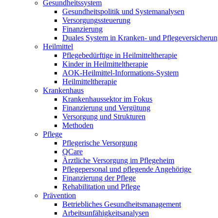
Gesundheitssystem
Gesundheitspolitik und Systemanalysen
Versorgungssteuerung
Finanzierung
Duales System in Kranken- und Pflegeversicheru
Heilmittel
Pflegebedürftige in Heilmitteltherapie
Kinder in Heilmitteltherapie
AOK-Heilmittel-Informations-System
Heilmitteltherapie
Krankenhaus
Krankenhaussektor im Fokus
Finanzierung und Vergütung
Versorgung und Strukturen
Methoden
Pflege
Pflegerische Versorgung
QCare
Ärztliche Versorgung im Pflegeheim
Pflegepersonal und pflegende Angehörige
Finanzierung der Pflege
Rehabilitation und Pflege
Prävention
Betriebliches Gesundheitsmanagement
Arbeitsunfähigkeitsanalysen