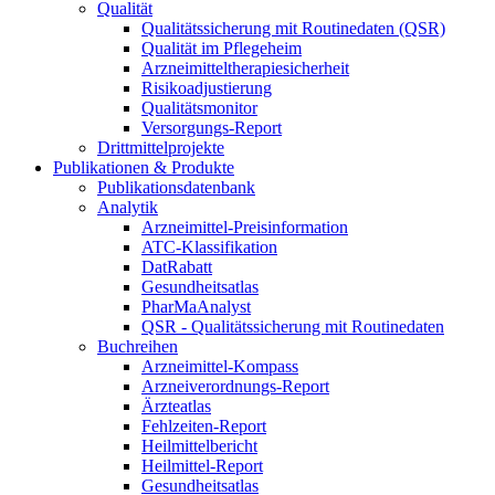
Qualität
Qualitätssicherung mit Routinedaten (QSR)
Qualität im Pflegeheim
Arzneimitteltherapiesicherheit
Risikoadjustierung
Qualitätsmonitor
Versorgungs-Report
Drittmittelprojekte
Publikationen & Produkte
Publikationsdatenbank
Analytik
Arzneimittel-Preisinformation
ATC-Klassifikation
DatRabatt
Gesundheitsatlas
PharMaAnalyst
QSR - Qualitätssicherung mit Routinedaten
Buchreihen
Arzneimittel-Kompass
Arzneiverordnungs-Report
Ärzteatlas
Fehlzeiten-Report
Heilmittelbericht
Heilmittel-Report
Gesundheitsatlas