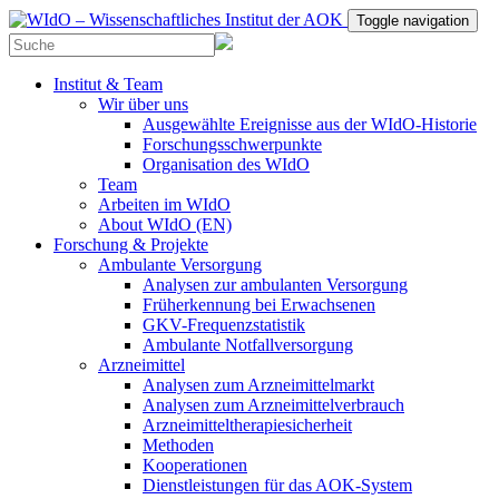
Toggle navigation
Institut & Team
Wir über uns
Ausgewählte Ereignisse aus der WIdO-Historie
Forschungsschwerpunkte
Organisation des WIdO
Team
Arbeiten im WIdO
About WIdO (EN)
Forschung & Projekte
Ambulante Versorgung
Analysen zur ambulanten Versorgung
Früherkennung bei Erwachsenen
GKV-Frequenzstatistik
Ambulante Notfallversorgung
Arzneimittel
Analysen zum Arzneimittelmarkt
Analysen zum Arzneimittelverbrauch
Arzneimitteltherapiesicherheit
Methoden
Kooperationen
Dienstleistungen für das AOK-System