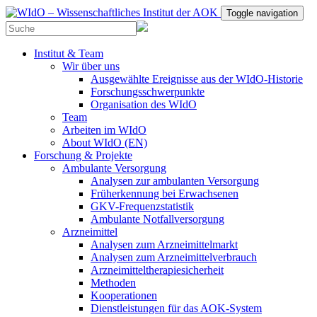
Toggle navigation
Institut & Team
Wir über uns
Ausgewählte Ereignisse aus der WIdO-Historie
Forschungsschwerpunkte
Organisation des WIdO
Team
Arbeiten im WIdO
About WIdO (EN)
Forschung & Projekte
Ambulante Versorgung
Analysen zur ambulanten Versorgung
Früherkennung bei Erwachsenen
GKV-Frequenzstatistik
Ambulante Notfallversorgung
Arzneimittel
Analysen zum Arzneimittelmarkt
Analysen zum Arzneimittelverbrauch
Arzneimitteltherapiesicherheit
Methoden
Kooperationen
Dienstleistungen für das AOK-System