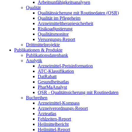
Arbeitsunfähigkeitsanalysen
Qualität
Qualitätssicherung mit Routinedaten (QSR)
Qualität im Pflegeheim
Arzneimitteltherapiesicherheit
Risikoadjustierung
Qualitätsmonitor
Versorgungs-Report
Drittmittelprojekte
Publikationen & Produkte
Publikationsdatenbank
Analytik
Arzneimittel-Preisinformation
ATC-Klassifikation
DatRabatt
Gesundheitsatlas
PharMaAnalyst
QSR - Qualitätssicherung mit Routinedaten
Buchreihen
Arzneimittel-Kompass
Arzneiverordnungs-Report
Ärzteatlas
Fehlzeiten-Report
Heilmittelbericht
Heilmittel-Report