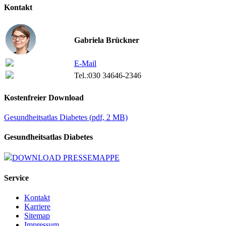
Kontakt
Gabriela Brückner
E-Mail
Tel.:
030 34646-2346
Kostenfreier Download
Gesundheitsatlas Diabetes
(
pdf,
2 MB)
Gesundheitsatlas Diabetes
DOWNLOAD PRESSEMAPPE
Service
Kontakt
Karriere
Sitemap
Impressum