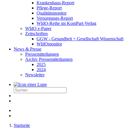
Krankenhaus-Report
Pflege-Report
Qualitätsmonitor
Versorgungs-Report
WIdO-Reihe im KomPart-Verlag
WIdO e-Paper
Zeitschriften
GGW - Gesundheit + Gesellschaft Wissenschaft
WIdOmonitor
News & Presse
Pressemitteilungen
Archiv Pressemitteilungen
2025
2024
Newsletter
Startseite