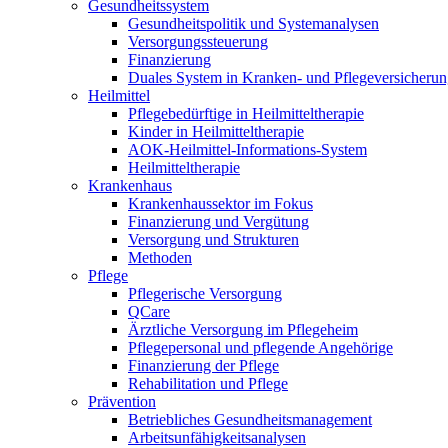
Gesundheitssystem
Gesundheitspolitik und Systemanalysen
Versorgungssteuerung
Finanzierung
Duales System in Kranken- und Pflegeversicheru
Heilmittel
Pflegebedürftige in Heilmitteltherapie
Kinder in Heilmitteltherapie
AOK-Heilmittel-Informations-System
Heilmitteltherapie
Krankenhaus
Krankenhaussektor im Fokus
Finanzierung und Vergütung
Versorgung und Strukturen
Methoden
Pflege
Pflegerische Versorgung
QCare
Ärztliche Versorgung im Pflegeheim
Pflegepersonal und pflegende Angehörige
Finanzierung der Pflege
Rehabilitation und Pflege
Prävention
Betriebliches Gesundheitsmanagement
Arbeitsunfähigkeitsanalysen