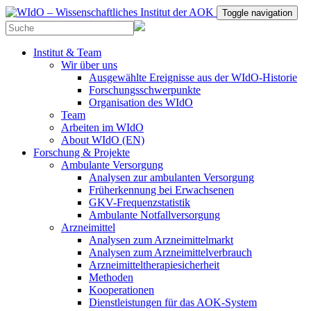
Toggle navigation
Institut & Team
Wir über uns
Ausgewählte Ereignisse aus der WIdO-Historie
Forschungsschwerpunkte
Organisation des WIdO
Team
Arbeiten im WIdO
About WIdO (EN)
Forschung & Projekte
Ambulante Versorgung
Analysen zur ambulanten Versorgung
Früherkennung bei Erwachsenen
GKV-Frequenzstatistik
Ambulante Notfallversorgung
Arzneimittel
Analysen zum Arzneimittelmarkt
Analysen zum Arzneimittelverbrauch
Arzneimitteltherapiesicherheit
Methoden
Kooperationen
Dienstleistungen für das AOK-System