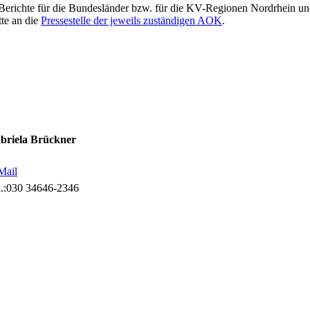
 Berichte für die Bundesländer bzw. für die KV-Regionen Nordrhein un
tte an die
Pressestelle der jeweils zuständigen AOK
.
briela Brückner
Mail
.:
030 34646-2346