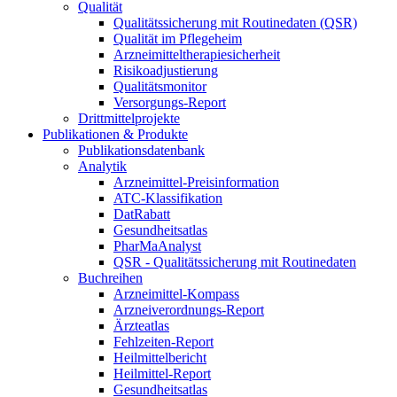
Qualität
Qualitätssicherung mit Routinedaten (QSR)
Qualität im Pflegeheim
Arzneimitteltherapiesicherheit
Risikoadjustierung
Qualitätsmonitor
Versorgungs-Report
Drittmittelprojekte
Publikationen & Produkte
Publikationsdatenbank
Analytik
Arzneimittel-Preisinformation
ATC-Klassifikation
DatRabatt
Gesundheitsatlas
PharMaAnalyst
QSR - Qualitätssicherung mit Routinedaten
Buchreihen
Arzneimittel-Kompass
Arzneiverordnungs-Report
Ärzteatlas
Fehlzeiten-Report
Heilmittelbericht
Heilmittel-Report
Gesundheitsatlas