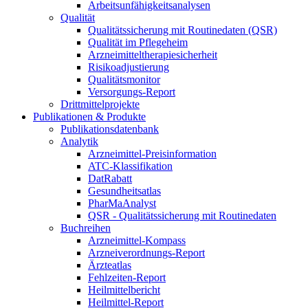
Arbeitsunfähigkeitsanalysen
Qualität
Qualitätssicherung mit Routinedaten (QSR)
Qualität im Pflegeheim
Arzneimitteltherapiesicherheit
Risikoadjustierung
Qualitätsmonitor
Versorgungs-Report
Drittmittelprojekte
Publikationen & Produkte
Publikationsdatenbank
Analytik
Arzneimittel-Preisinformation
ATC-Klassifikation
DatRabatt
Gesundheitsatlas
PharMaAnalyst
QSR - Qualitätssicherung mit Routinedaten
Buchreihen
Arzneimittel-Kompass
Arzneiverordnungs-Report
Ärzteatlas
Fehlzeiten-Report
Heilmittelbericht
Heilmittel-Report