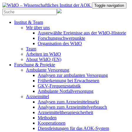
Toggle navigation
Institut & Team
Wir über uns
Ausgewählte Ereignisse aus der WIdO-Historie
Forschungsschwerpunkte
Organisation des WIdO
Team
Arbeiten im WIdO
About WIdO (EN)
Forschung & Projekte
Ambulante Versorgung
Analysen zur ambulanten Versorgung
Früherkennung bei Erwachsenen
GKV-Frequenzstatistik
Ambulante Notfallversorgung
Arzneimittel
Analysen zum Arzneimittelmarkt
Analysen zum Arzneimittelverbrauch
Arzneimitteltherapiesicherheit
Methoden
Kooperationen
Dienstleistungen für das AOK-System