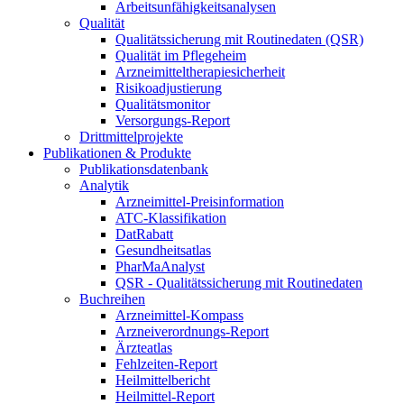
Arbeitsunfähigkeitsanalysen
Qualität
Qualitätssicherung mit Routinedaten (QSR)
Qualität im Pflegeheim
Arzneimitteltherapiesicherheit
Risikoadjustierung
Qualitätsmonitor
Versorgungs-Report
Drittmittelprojekte
Publikationen & Produkte
Publikationsdatenbank
Analytik
Arzneimittel-Preisinformation
ATC-Klassifikation
DatRabatt
Gesundheitsatlas
PharMaAnalyst
QSR - Qualitätssicherung mit Routinedaten
Buchreihen
Arzneimittel-Kompass
Arzneiverordnungs-Report
Ärzteatlas
Fehlzeiten-Report
Heilmittelbericht
Heilmittel-Report