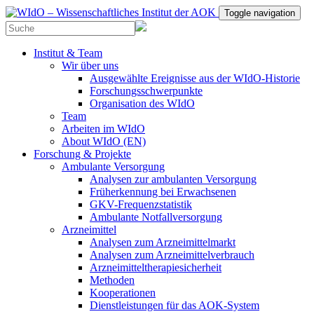
Toggle navigation
Institut & Team
Wir über uns
Ausgewählte Ereignisse aus der WIdO-Historie
Forschungsschwerpunkte
Organisation des WIdO
Team
Arbeiten im WIdO
About WIdO (EN)
Forschung & Projekte
Ambulante Versorgung
Analysen zur ambulanten Versorgung
Früherkennung bei Erwachsenen
GKV-Frequenzstatistik
Ambulante Notfallversorgung
Arzneimittel
Analysen zum Arzneimittelmarkt
Analysen zum Arzneimittelverbrauch
Arzneimitteltherapiesicherheit
Methoden
Kooperationen
Dienstleistungen für das AOK-System