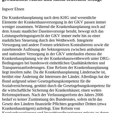
Ingwer Ebsen
Die Krankenhausplanung nach dem KHG und wesentliche
Elemente der Krankenhausversorgung in der GKV passen immer
weniger zusammen. Während die Krankenhausplanung noch auf
dem Ansatz staatlicher Daseinsvorsorge beruht, bewegt sich das
Leistungserbringungsrecht der GKV immer mehr hin zu einer
marktlichen Steuerung durch den Wettbewerb. Integrierte
Versorgung und andere Formen selektiven Kontrahierens sowie die
zunehmende Auflösung der Sektorgrenzen zwischen ambulanter
und stationärer Versorgung in der GKV unterlaufen ebenso die
Krankenhausplanung wie der Krankenhauswettbewerb unter DRG-
Bedingungen bei bundesweit einheitlichen Qualitätskriterien und
Transparenzanforderungen. Eine Reform der Krankenhausplanung
liegt insofern nahe. Da die Krankenhausplanung Ländersache ist,
berührt eine Änderung die Interessen der Länder. Allerdings hat der
Bund aufgrund seiner Gesetzgebungskompetenz für die
Sozialversicherung, gestützt durch die Gesetzgebungskompetenz für
die wirtschaftliche Sicherung der Krankenhäuser, einen weiten
Reformspielraum. Nach der Verfassungsreform des Jahres 2006
bedarf es keiner Zustimmung des Bundesrates, sofern nicht das
Gesetz den Ländern finanzielle Pflichten gegenüber Dritten (etwa
Krankenhausträgern) auferlegt. Eine Reform von
Krankenhausplanung und Investitionsfinanzierung müsste an deren