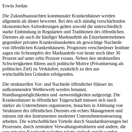
Erwin Jordan
Die Zukunftsaussichten kommunaler Krankenhäuser werden
allgemein als düster bewertet. Bei den sich ständig verschärfenden
ökonomischen Anforderungen gelten sowohl die unterschiedlich
starke Einbindung in Regularien und Traditionen des öffentlichen
Dienstes als auch ihr häufiger Marktauftritt als Einzelunternehmen
gegenüber privaten Krankenhausketten als gewichtige Nachteile
von öffentlichen Krankenhäusern. Prognosen verschiedener Institute
sagen ein Schrumpfen des Marktanteils von heute noch über 30
Prozent auf unter zehn Prozent voraus. Neben den strukturellen
Schwierigkeiten führen auch politische Motive (Privatisierung als
politisches Ziel) zu Verkäufen; zusätzlich zu den aus
wirtschaftlichen Gründen erfolgenden.
Die strukturellen Vor- und Nachteile öffentlicher Häuser im
aufkommenden Wettbewerb werden benannt,
Handlungsmöglichkeiten und -notwendigkeiten aufgezeigt. Die
Krankenhäuser in öffentlicher Trägerschaft müssen sich rasch
stärker als Unternehmen organisieren, brauchen in Ablösung von
Strukturen des öffentlichen Dienstes ein echtes Management und
müssen mit den Instrumenten moderner Unternehmenssteuerung
arbeiten. Die wirtschaftlichen Vorteile durch Standardisierungen bei
Prozessen, durch zentralere Verwaltungsstrukturen und andere, die
von privaten Krankenhausketten relativ einfach erzielt werden