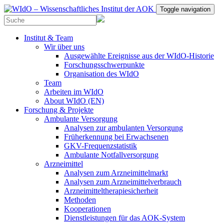
Toggle navigation
Institut & Team
Wir über uns
Ausgewählte Ereignisse aus der WIdO-Historie
Forschungsschwerpunkte
Organisation des WIdO
Team
Arbeiten im WIdO
About WIdO (EN)
Forschung & Projekte
Ambulante Versorgung
Analysen zur ambulanten Versorgung
Früherkennung bei Erwachsenen
GKV-Frequenzstatistik
Ambulante Notfallversorgung
Arzneimittel
Analysen zum Arzneimittelmarkt
Analysen zum Arzneimittelverbrauch
Arzneimitteltherapiesicherheit
Methoden
Kooperationen
Dienstleistungen für das AOK-System