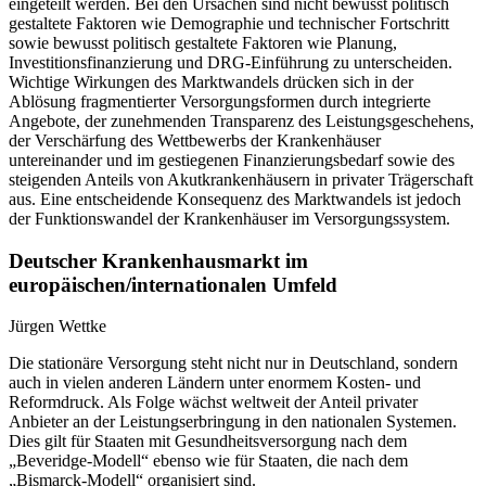
eingeteilt werden. Bei den Ursachen sind nicht bewusst politisch
gestaltete Faktoren wie Demographie und technischer Fortschritt
sowie bewusst politisch gestaltete Faktoren wie Planung,
Investitionsfinanzierung und DRG-Einführung zu unterscheiden.
Wichtige Wirkungen des Marktwandels drücken sich in der
Ablösung fragmentierter Versorgungsformen durch integrierte
Angebote, der zunehmenden Transparenz des Leistungsgeschehens,
der Verschärfung des Wettbewerbs der Krankenhäuser
untereinander und im gestiegenen Finanzierungsbedarf sowie des
steigenden Anteils von Akutkrankenhäusern in privater Trägerschaft
aus. Eine entscheidende Konsequenz des Marktwandels ist jedoch
der Funktionswandel der Krankenhäuser im Versorgungssystem.
Deutscher Krankenhausmarkt im
europäischen/internationalen Umfeld
Jürgen Wettke
Die stationäre Versorgung steht nicht nur in Deutschland, sondern
auch in vielen anderen Ländern unter enormem Kosten- und
Reformdruck. Als Folge wächst weltweit der Anteil privater
Anbieter an der Leistungserbringung in den nationalen Systemen.
Dies gilt für Staaten mit Gesundheitsversorgung nach dem
„Beveridge-Modell“ ebenso wie für Staaten, die nach dem
„Bismarck-Modell“ organisiert sind.