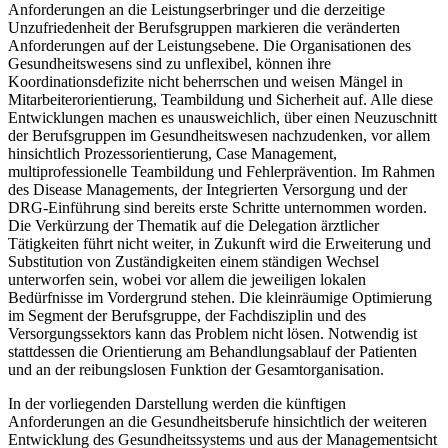
Anforderungen an die Leistungserbringer und die derzeitige
Unzufriedenheit der Berufsgruppen markieren die veränderten
Anforderungen auf der Leistungsebene. Die Organisationen des
Gesundheitswesens sind zu unflexibel, können ihre
Koordinationsdefizite nicht beherrschen und weisen Mängel in
Mitarbeiterorientierung, Teambildung und Sicherheit auf. Alle diese
Entwicklungen machen es unausweichlich, über einen Neuzuschnitt
der Berufsgruppen im Gesundheitswesen nachzudenken, vor allem
hinsichtlich Prozessorientierung, Case Management,
multiprofessionelle Teambildung und Fehlerprävention. Im Rahmen
des Disease Managements, der Integrierten Versorgung und der
DRG-Einführung sind bereits erste Schritte unternommen worden.
Die Verkürzung der Thematik auf die Delegation ärztlicher
Tätigkeiten führt nicht weiter, in Zukunft wird die Erweiterung und
Substitution von Zuständigkeiten einem ständigen Wechsel
unterworfen sein, wobei vor allem die jeweiligen lokalen
Bedürfnisse im Vordergrund stehen. Die kleinräumige Optimierung
im Segment der Berufsgruppe, der Fachdisziplin und des
Versorgungssektors kann das Problem nicht lösen. Notwendig ist
stattdessen die Orientierung am Behandlungsablauf der Patienten
und an der reibungslosen Funktion der Gesamtorganisation.
In der vorliegenden Darstellung werden die künftigen
Anforderungen an die Gesundheitsberufe hinsichtlich der weiteren
Entwicklung des Gesundheitssystems und aus der Managementsicht