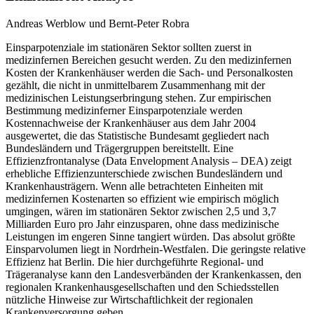
Andreas Werblow und Bernt-Peter Robra
Einsparpotenziale im stationären Sektor sollten zuerst in
medizinfernen Bereichen gesucht werden. Zu den medizinfernen
Kosten der Krankenhäuser werden die Sach- und Personalkosten
gezählt, die nicht in unmittelbarem Zusammenhang mit der
medizinischen Leistungserbringung stehen. Zur empirischen
Bestimmung medizinferner Einsparpotenziale werden
Kostennachweise der Krankenhäuser aus dem Jahr 2004
ausgewertet, die das Statistische Bundesamt gegliedert nach
Bundesländern und Trägergruppen bereitstellt. Eine
Effizienzfrontanalyse (Data Envelopment Analysis – DEA) zeigt
erhebliche Effizienzunterschiede zwischen Bundesländern und
Krankenhausträgern. Wenn alle betrachteten Einheiten mit
medizinfernen Kostenarten so effizient wie empirisch möglich
umgingen, wären im stationären Sektor zwischen 2,5 und 3,7
Milliarden Euro pro Jahr einzusparen, ohne dass medizinische
Leistungen im engeren Sinne tangiert würden. Das absolut größte
Einsparvolumen liegt in Nordrhein-Westfalen. Die geringste relative
Effizienz hat Berlin. Die hier durchgeführte Regional- und
Trägeranalyse kann den Landesverbänden der Krankenkassen, den
regionalen Krankenhausgesellschaften und den Schiedsstellen
nützliche Hinweise zur Wirtschaftlichkeit der regionalen
Krankenversorgung geben.