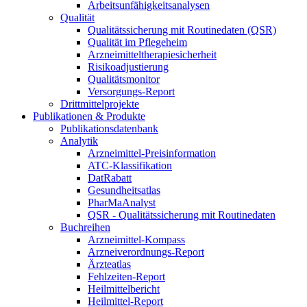
Arbeitsunfähigkeitsanalysen
Qualität
Qualitätssicherung mit Routinedaten (QSR)
Qualität im Pflegeheim
Arzneimitteltherapiesicherheit
Risikoadjustierung
Qualitätsmonitor
Versorgungs-Report
Drittmittelprojekte
Publikationen & Produkte
Publikationsdatenbank
Analytik
Arzneimittel-Preisinformation
ATC-Klassifikation
DatRabatt
Gesundheitsatlas
PharMaAnalyst
QSR - Qualitätssicherung mit Routinedaten
Buchreihen
Arzneimittel-Kompass
Arzneiverordnungs-Report
Ärzteatlas
Fehlzeiten-Report
Heilmittelbericht
Heilmittel-Report