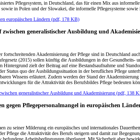
isiertes Pflegesystem, in Deutschland, das für einen Mix aus informelle
ügt, sowie in Polen und der Slowakei, die informelle Pflegesysteme sowi
ten europäischen Ländern
(
pdf,
178 KB)
f zwischen generalistischer Ausbildung und Akademisi
er fortschreitenden Akademisierung der Pflege sind in Deutschland auc
fegesetz (2015) sollen künftig die Ausbildungen in der Gesundheits-
m Hintergrund zielt der Beitrag auf eine Bestandsaufnahme und Stand
 Status quo der Ausbildungssituation in der beruflichen Pflege unterha
ügbaren Wissens erläutert. Zudem werden der Stand der Akademisierung 
twicklungen für die Attraktivität des Berufsbildes Pflege bedeuten kö
 zwischen generalistischer Ausbildung und Akademisierung
(
pdf,
138 K
en gegen Pflegepersonalmangel in europäischen Lände
n zu seiner Milderung ein europäisches und internationales Dauerthe
er Pflege die Attraktivität des Berufs steigern und damit zur Begegnu
 befundene Arbeitsbedingungen überlagert. Mit Sicherheit aber bewirkt