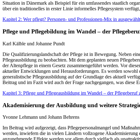
Situation in Dänemark als Beispiel für ein umfassendes staatlich organ
über ein traditionelles in erster Linie informelles Pflegesystem verf
Kapitel 2: Wer pflegt? Personen- und Professionen-Mix in ausgewähl
Pflege und Pflegebildung im Wandel – der Pflegeberu
Karl Kälble und Johanne Pundt
Die Qualifizierungslandschaft der Pflege ist in Bewegung. Neben ein
Pflegeausbildung zu beobachten. Mit dem geplanten neuen Pflegeberu
der Altenpflege in einem Gesetz zusammengeführt werden. Vor diese
aktueller Entwicklungen und Herausforderungen. Es werden sowohl der
generalistische Pflegeausbildung auf der Grundlage des aktuell verf
Beitrag und im Fazit wird auch der Frage nachgegangen, was diese En
Kapitel 3: Pflege und Pflegeausbildung im Wandel – der Pflegeberuf
Akademisierung der Ausbildung und weitere Strategi
Yvonne Lehmann und Johann Behrens
Im Beitrag wird aufgezeigt, dass Pflegepersonalmangel und Maßnahme
werden, inwiefern die in vielen Ländern vollzogene Akademisierung d
anzunehmende Effekte werden vor allem durch vielfach als unattraktiv