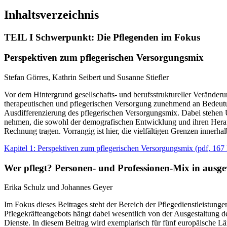
Inhaltsverzeichnis
TEIL I Schwerpunkt: Die Pﬂegenden im Fokus
Perspektiven zum pflegerischen Versorgungsmix
Stefan Görres, Kathrin Seibert und Susanne Stiefler
Vor dem Hintergrund gesellschafts- und berufsstruktureller Veränder
therapeutischen und pflegerischen Versorgung zunehmend an Bedeut
Ausdifferenzierung des pflegerischen Versorgungsmix. Dabei stehen Ü
nehmen, die sowohl der demografischen Entwicklung und ihren Heraus
Rechnung tragen. Vorrangig ist hier, die vielfältigen Grenzen innerh
Kapitel 1: Perspektiven zum pflegerischen Versorgungsmix
(
pdf,
167
Wer pflegt? Personen- und Professionen-Mix in ausg
Erika Schulz und Johannes Geyer
Im Fokus dieses Beitrages steht der Bereich der Pflegedienstleistung
Pflegekräfteangebots hängt dabei wesentlich von der Ausgestaltung de
Dienste. In diesem Beitrag wird exemplarisch für fünf europäische Lä