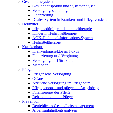
Gesundheitssystem
Gesundheitspolitik und Systemanalysen
Versorgungssteuerung
Finanzierung
Duales System in Kranken- und Pflegeversicheru
Heilmittel
Pflegebedürftige in Heilmitteltherapie
Kinder in Heilmitteltherapie
AOK-Heilmittel-Informations-System
Heilmitteltherapie
Krankenhaus
Krankenhaussektor im Fokus
Finanzierung und Vergütung
Versorgung und Strukturen
Methoden
Pflege
Pflegerische Versorgung
QCare
Ärztliche Versorgung im Pflegeheim
Pflegepersonal und pflegende Angehörige
Finanzierung der Pflege
Rehabilitation und Pflege
Prävention
Betriebliches Gesundheitsmanagement
Arbeitsunfähigkeitsanalysen