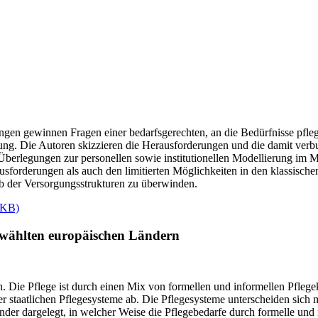
ungen gewinnen Fragen einer bedarfsgerechten, an die Bedürfnisse pfl
ung. Die Autoren skizzieren die Herausforderungen und die damit ver
berlegungen zur personellen sowie institutionellen Modellierung im M
forderungen als auch den limitierten Möglichkeiten in den klassische
alb der Versorgungsstrukturen zu überwinden.
 KB)
ewählten europäischen Ländern
en. Die Pflege ist durch einen Mix von formellen und informellen Pfle
r staatlichen Pflegesysteme ab. Die Pflegesysteme unterscheiden sich m
nder dargelegt, in welcher Weise die Pflegebedarfe durch formelle und