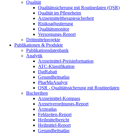
Qualität
Qualitätssicherung mit Routinedaten (QSR)
Qualität im Pflegeheim
Arzneimitteltherapiesicherheit
Risikoadjustierung
Qualitätsmonitor
Versorgungs-Report
Drittmittelprojekte
Publikationen & Produkte
Publikationsdatenbank
Analytik
Arzneimittel-Preisinformation
ATC-Klassifikation
DatRabatt
Gesundheitsatlas
PharMaAnalyst
QSR - Qualitätssicherung mit Routinedaten
Buchreihen
Arzneimittel-Kompass
Arzneiverordnungs-Report
Ärzteatlas
Fehlzeiten-Report
Heilmittelbericht
Heilmittel-Report
Gesundheitsatlas