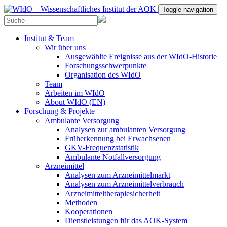
Toggle navigation
Institut & Team
Wir über uns
Ausgewählte Ereignisse aus der WIdO-Historie
Forschungsschwerpunkte
Organisation des WIdO
Team
Arbeiten im WIdO
About WIdO (EN)
Forschung & Projekte
Ambulante Versorgung
Analysen zur ambulanten Versorgung
Früherkennung bei Erwachsenen
GKV-Frequenzstatistik
Ambulante Notfallversorgung
Arzneimittel
Analysen zum Arzneimittelmarkt
Analysen zum Arzneimittelverbrauch
Arzneimitteltherapiesicherheit
Methoden
Kooperationen
Dienstleistungen für das AOK-System