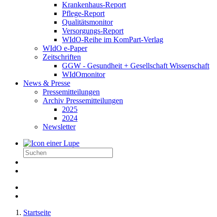
Krankenhaus-Report
Pflege-Report
Qualitätsmonitor
Versorgungs-Report
WIdO-Reihe im KomPart-Verlag
WIdO e-Paper
Zeitschriften
GGW - Gesundheit + Gesellschaft Wissenschaft
WIdOmonitor
News & Presse
Pressemitteilungen
Archiv Pressemitteilungen
2025
2024
Newsletter
Startseite