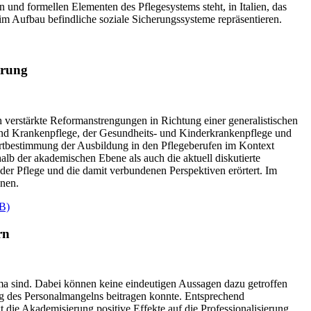
n und formellen Elementen des Pflegesystems steht, in Italien, das
e im Aufbau befindliche soziale Sicherungssysteme repräsentieren.
erung
h verstärkte Reformanstrengungen in Richtung einer generalistischen
 und Krankenpflege, der Gesundheits- und Kinderkrankenpflege und
ortbestimmung der Ausbildung in den Pflegeberufen im Kontext
lb der akademischen Ebene als auch die aktuell diskutierte
der Pflege und die damit verbundenen Perspektiven erörtert. Im
nnen.
B)
rn
ma sind. Dabei können keine eindeutigen Aussagen dazu getroffen
ng des Personalmangelns beitragen konnte. Entsprechend
 die Akademisierung positive Effekte auf die Professionalisierung