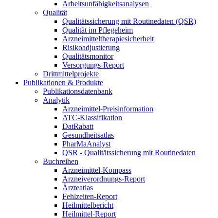
Arbeitsunfähigkeitsanalysen
Qualität
Qualitätssicherung mit Routinedaten (QSR)
Qualität im Pflegeheim
Arzneimitteltherapiesicherheit
Risikoadjustierung
Qualitätsmonitor
Versorgungs-Report
Drittmittelprojekte
Publikationen & Produkte
Publikationsdatenbank
Analytik
Arzneimittel-Preisinformation
ATC-Klassifikation
DatRabatt
Gesundheitsatlas
PharMaAnalyst
QSR - Qualitätssicherung mit Routinedaten
Buchreihen
Arzneimittel-Kompass
Arzneiverordnungs-Report
Ärzteatlas
Fehlzeiten-Report
Heilmittelbericht
Heilmittel-Report