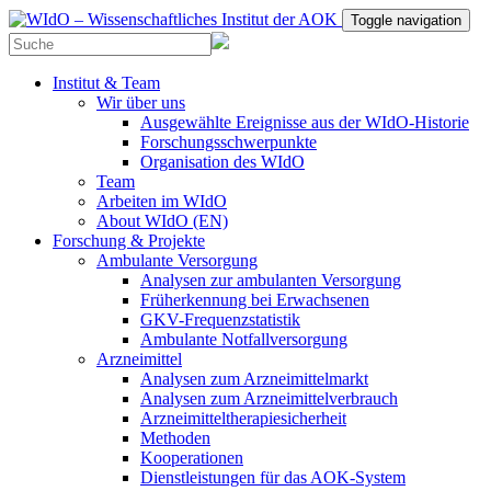
Toggle navigation
Institut & Team
Wir über uns
Ausgewählte Ereignisse aus der WIdO-Historie
Forschungsschwerpunkte
Organisation des WIdO
Team
Arbeiten im WIdO
About WIdO (EN)
Forschung & Projekte
Ambulante Versorgung
Analysen zur ambulanten Versorgung
Früherkennung bei Erwachsenen
GKV-Frequenzstatistik
Ambulante Notfallversorgung
Arzneimittel
Analysen zum Arzneimittelmarkt
Analysen zum Arzneimittelverbrauch
Arzneimitteltherapiesicherheit
Methoden
Kooperationen
Dienstleistungen für das AOK-System