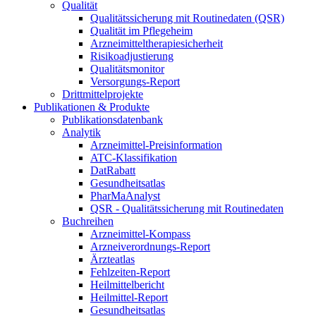
Qualität
Qualitätssicherung mit Routinedaten (QSR)
Qualität im Pflegeheim
Arzneimitteltherapiesicherheit
Risikoadjustierung
Qualitätsmonitor
Versorgungs-Report
Drittmittelprojekte
Publikationen & Produkte
Publikationsdatenbank
Analytik
Arzneimittel-Preisinformation
ATC-Klassifikation
DatRabatt
Gesundheitsatlas
PharMaAnalyst
QSR - Qualitätssicherung mit Routinedaten
Buchreihen
Arzneimittel-Kompass
Arzneiverordnungs-Report
Ärzteatlas
Fehlzeiten-Report
Heilmittelbericht
Heilmittel-Report
Gesundheitsatlas