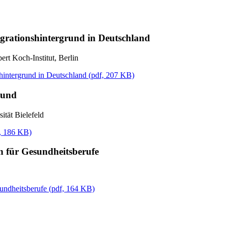
igrationshintergrund in Deutschland
t Koch-Institut, Berlin
hintergrund in Deutschland
(
pdf,
207 KB)
rund
tät Bielefeld
,
186 KB)
on für Gesundheitsberufe
sundheitsberufe
(
pdf,
164 KB)