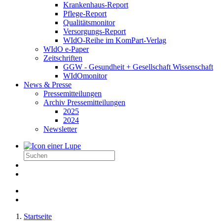
Krankenhaus-Report
Pflege-Report
Qualitätsmonitor
Versorgungs-Report
WIdO-Reihe im KomPart-Verlag
WIdO e-Paper
Zeitschriften
GGW - Gesundheit + Gesellschaft Wissenschaft
WIdOmonitor
News & Presse
Pressemitteilungen
Archiv Pressemitteilungen
2025
2024
Newsletter
Startseite