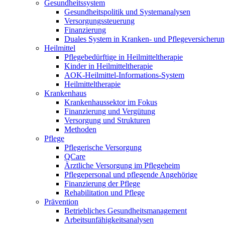
Gesundheitssystem
Gesundheitspolitik und Systemanalysen
Versorgungssteuerung
Finanzierung
Duales System in Kranken- und Pflegeversicheru
Heilmittel
Pflegebedürftige in Heilmitteltherapie
Kinder in Heilmitteltherapie
AOK-Heilmittel-Informations-System
Heilmitteltherapie
Krankenhaus
Krankenhaussektor im Fokus
Finanzierung und Vergütung
Versorgung und Strukturen
Methoden
Pflege
Pflegerische Versorgung
QCare
Ärztliche Versorgung im Pflegeheim
Pflegepersonal und pflegende Angehörige
Finanzierung der Pflege
Rehabilitation und Pflege
Prävention
Betriebliches Gesundheitsmanagement
Arbeitsunfähigkeitsanalysen