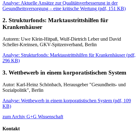
Analyse: Aktuelle Ansätze zur Qualitätsverbesserung in der
Gesundheitsversorgung – eine kritische Wertung
(
pdf,
151 KB)
2. Strukturfonds: Marktaustrittshilfen für
Krankenhäuser
Autoren: Uwe Klein-Hitpaß, Wulf-Dietrich Leber und David
Scheller-Kreinsen, GKV-Spitzenverband, Berlin
Analyse: Strukturfonds: Marktaustrittshilfen für Krankenhäuser
(
pdf,
296 KB)
3. Wettbewerb in einem korporatistischen System
Autor: Karl-Heinz Schönbach, Herausgeber "Gesundheits- und
Sozialpolitik", Berlin
Analyse: Wettbewerb in einem korporatistischen System
(
pdf,
109
KB)
zum Archiv G+G Wissenschaft
Kontakt