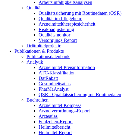
Arbeitsunfähigkeitsanalysen
Qualität
Qualitätssicherung mit Routinedaten (QSR)
Qualität im Pflegeheim
Arzneimitteltherapiesicherheit
Risikoadjustierung
Qualitätsmonitor
Versorgungs-Report
Drittmittelprojekte
Publikationen & Produkte
Publikationsdatenbank
Analytik
Arzneimittel-Preisinformation
ATC-Klassifikation
DatRabatt
Gesundheitsatlas
PharMaAnalyst
QSR - Qualitätssicherung mit Routinedaten
Buchreihen
Arzneimittel-Kompass
Arzneiverordnungs-Report
Ärzteatlas
Fehlzeiten-Report
Heilmittelbericht
Heilmittel-Report