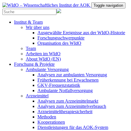
Toggle navigation
Institut & Team
Wir über uns
Ausgewählte Ereignisse aus der WIdO-Historie
Forschungsschwerpunkte
Organisation des WIdO
Team
Arbeiten im WIdO
About WIdO (EN)
Forschung & Projekte
Ambulante Versorgung
Analysen zur ambulanten Versorgung
Früherkennung bei Erwachsenen
GKV-Frequenzstatistik
Ambulante Notfallversorgung
Arzneimittel
Analysen zum Arzneimittelmarkt
Analysen zum Arzneimittelverbrauch
Arzneimitteltherapiesicherheit
Methoden
Kooperationen
Dienstleistungen für das AOK-System