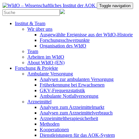
Toggle navigation
Institut & Team
Wir über uns
Ausgewählte Ereignisse aus der WIdO-Historie
Forschungsschwerpunkte
Organisation des WIdO
Team
Arbeiten im WIdO
About WIdO (EN)
Forschung & Projekte
Ambulante Versorgung
Analysen zur ambulanten Versorgung
Früherkennung bei Erwachsenen
GKV-Frequenzstatistik
Ambulante Notfallversorgung
Arzneimittel
Analysen zum Arzneimittelmarkt
Analysen zum Arzneimittelverbrauch
Arzneimitteltherapiesicherheit
Methoden
Kooperationen
Dienstleistungen für das AOK-System