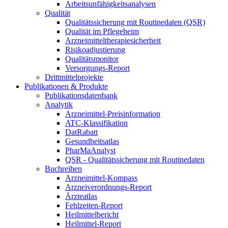
Arbeitsunfähigkeitsanalysen
Qualität
Qualitätssicherung mit Routinedaten (QSR)
Qualität im Pflegeheim
Arzneimitteltherapiesicherheit
Risikoadjustierung
Qualitätsmonitor
Versorgungs-Report
Drittmittelprojekte
Publikationen & Produkte
Publikationsdatenbank
Analytik
Arzneimittel-Preisinformation
ATC-Klassifikation
DatRabatt
Gesundheitsatlas
PharMaAnalyst
QSR - Qualitätssicherung mit Routinedaten
Buchreihen
Arzneimittel-Kompass
Arzneiverordnungs-Report
Ärzteatlas
Fehlzeiten-Report
Heilmittelbericht
Heilmittel-Report