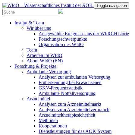
Toggle navigation
Institut & Team
Wir über uns
Ausgewählte Ereignisse aus der WIdO-Historie
Forschungsschwerpunkte
Organisation des WIdO
Team
Arbeiten im WIdO
About WIdO (EN)
Forschung & Projekte
Ambulante Versorgung
Analysen zur ambulanten Versorgung
Früherkennung bei Erwachsenen
GKV-Frequenzstatistik
Ambulante Notfallversorgung
Arzneimittel
Analysen zum Arzneimittelmarkt
Analysen zum Arzneimittelverbrauch
Arzneimitteltherapiesicherheit
Methoden
Kooperationen
Dienstleistungen für das AOK-System