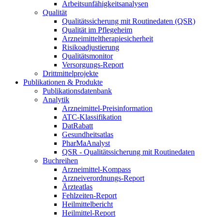
Arbeitsunfähigkeitsanalysen
Qualität
Qualitätssicherung mit Routinedaten (QSR)
Qualität im Pflegeheim
Arzneimitteltherapiesicherheit
Risikoadjustierung
Qualitätsmonitor
Versorgungs-Report
Drittmittelprojekte
Publikationen & Produkte
Publikationsdatenbank
Analytik
Arzneimittel-Preisinformation
ATC-Klassifikation
DatRabatt
Gesundheitsatlas
PharMaAnalyst
QSR - Qualitätssicherung mit Routinedaten
Buchreihen
Arzneimittel-Kompass
Arzneiverordnungs-Report
Ärzteatlas
Fehlzeiten-Report
Heilmittelbericht
Heilmittel-Report