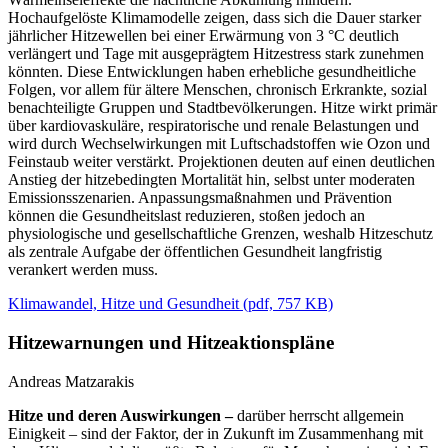
Hochaufgelöste Klimamodelle zeigen, dass sich die Dauer starker
jährlicher Hitzewellen bei einer Erwärmung von 3 °C deutlich
verlängert und Tage mit ausgeprägtem Hitzestress stark zunehmen
könnten. Diese Entwicklungen haben erhebliche gesundheitliche
Folgen, vor allem für ältere Menschen, chronisch Erkrankte, sozial
benachteiligte Gruppen und Stadtbevölkerungen. Hitze wirkt primär
über kardiovaskuläre, respiratorische und renale Belastungen und
wird durch Wechselwirkungen mit Luftschadstoffen wie Ozon und
Feinstaub weiter verstärkt. Projektionen deuten auf einen deutlichen
Anstieg der hitzebedingten Mortalität hin, selbst unter moderaten
Emissionsszenarien. Anpassungsmaßnahmen und Prävention
können die Gesundheitslast reduzieren, stoßen jedoch an
physiologische und gesellschaftliche Grenzen, weshalb Hitzeschutz
als zentrale Aufgabe der öffentlichen Gesundheit langfristig
verankert werden muss.
Klimawandel, Hitze und Gesundheit
(
pdf,
757 KB)
Hitzewarnungen und Hitzeaktionspläne
Andreas Matzarakis
Hitze und deren Auswirkungen –
darüber herrscht allgemein
Einigkeit – sind der Faktor, der in Zukunft im Zusammenhang mit