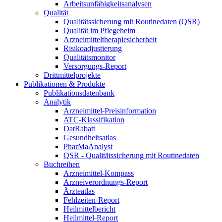
Arbeitsunfähigkeitsanalysen
Qualität
Qualitätssicherung mit Routinedaten (QSR)
Qualität im Pflegeheim
Arzneimitteltherapiesicherheit
Risikoadjustierung
Qualitätsmonitor
Versorgungs-Report
Drittmittelprojekte
Publikationen & Produkte
Publikationsdatenbank
Analytik
Arzneimittel-Preisinformation
ATC-Klassifikation
DatRabatt
Gesundheitsatlas
PharMaAnalyst
QSR - Qualitätssicherung mit Routinedaten
Buchreihen
Arzneimittel-Kompass
Arzneiverordnungs-Report
Ärzteatlas
Fehlzeiten-Report
Heilmittelbericht
Heilmittel-Report