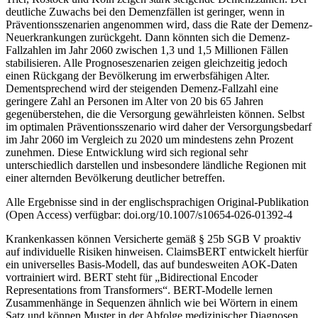
deutliche Zuwachs bei den Demenzfällen ist geringer, wenn in
Präventionsszenarien angenommen wird, dass die Rate der Demenz-
Neuerkrankungen zurückgeht. Dann könnten sich die Demenz-
Fallzahlen im Jahr 2060 zwischen 1,3 und 1,5 Millionen Fällen
stabilisieren. Alle Prognoseszenarien zeigen gleichzeitig jedoch
einen Rückgang der Bevölkerung im erwerbsfähigen Alter.
Dementsprechend wird der steigenden Demenz-Fallzahl eine
geringere Zahl an Personen im Alter von 20 bis 65 Jahren
gegenüberstehen, die die Versorgung gewährleisten können. Selbst
im optimalen Präventionsszenario wird daher der Versorgungsbedarf
im Jahr 2060 im Vergleich zu 2020 um mindestens zehn Prozent
zunehmen. Diese Entwicklung wird sich regional sehr
unterschiedlich darstellen und insbesondere ländliche Regionen mit
einer alternden Bevölkerung deutlicher betreffen.
Alle Ergebnisse sind in der englischsprachigen Original-Publikation
(Open Access) verfügbar: doi.org/10.1007/s10654-026-01392-4
Krankenkassen können Versicherte gemäß § 25b SGB V proaktiv
auf individuelle Risiken hinweisen. ClaimsBERT entwickelt hierfür
ein universelles Basis-Modell, das auf bundesweiten AOK-Daten
vortrainiert wird. BERT steht für „Bidirectional Encoder
Representations from Transformers“. BERT-Modelle lernen
Zusammenhänge in Sequenzen ähnlich wie bei Wörtern in einem
Satz und können Muster in der Abfolge medizinischer Diagnosen