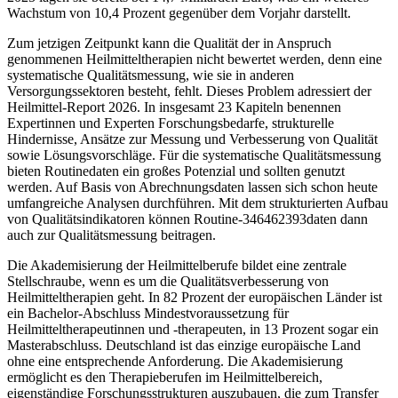
Wachstum von 10,4 Prozent gegenüber dem Vorjahr darstellt.
Zum jetzigen Zeitpunkt kann die Qualität der in Anspruch
genommenen Heilmitteltherapien nicht bewertet werden, denn eine
systematische Qualitätsmessung, wie sie in anderen
Versorgungssektoren besteht, fehlt. Dieses Problem adressiert der
Heilmittel-Report 2026. In insgesamt 23 Kapiteln benennen
Expertinnen und Experten Forschungsbedarfe, strukturelle
Hindernisse, Ansätze zur Messung und Verbesserung von Qualität
sowie Lösungsvorschläge. Für die systematische Qualitätsmessung
bieten Routinedaten ein großes Potenzial und sollten genutzt
werden. Auf Basis von Abrechnungsdaten lassen sich schon heute
umfangreiche Analysen durchführen. Mit dem strukturierten Aufbau
von Qualitätsindikatoren können Routine-346462393daten dann
auch zur Qualitätsmessung beitragen.
Die Akademisierung der Heilmittelberufe bildet eine zentrale
Stellschraube, wenn es um die Qualitätsverbesserung von
Heilmitteltherapien geht. In 82 Prozent der europäischen Länder ist
ein Bachelor-Abschluss Mindestvoraussetzung für
Heilmitteltherapeutinnen und -therapeuten, in 13 Prozent sogar ein
Masterabschluss. Deutschland ist das einzige europäische Land
ohne eine entsprechende Anforderung. Die Akademisierung
ermöglicht es den Therapieberufen im Heilmittelbereich,
eigenständige Forschungsstrukturen auszubauen, die zum Transfer