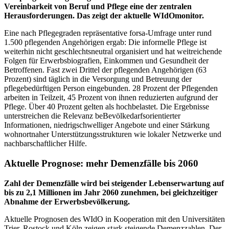
Vereinbarkeit von Beruf und Pflege eine der zentralen
Herausforderungen. Das zeigt der aktuelle WIdOmonitor.
Eine nach Pflegegraden repräsentative forsa-Umfrage unter rund
1.500 pflegenden Angehörigen ergab: Die informelle Pflege ist
weiterhin nicht geschlechtsneutral organisiert und hat weitreichende
Folgen für Erwerbsbiografien, Einkommen und Gesundheit der
Betroffenen. Fast zwei Drittel der pflegenden Angehörigen (63
Prozent) sind täglich in die Versorgung und Betreuung der
pflegebedürftigen Person eingebunden. 28 Prozent der Pflegenden
arbeiten in Teilzeit, 45 Prozent von ihnen reduzierten aufgrund der
Pflege. Über 40 Prozent gelten als hochbelastet. Die Ergebnisse
unterstreichen die Relevanz beBevölkedarfsorientierter
Informationen, niedrigschwelliger Angebote und einer Stärkung
wohnortnaher Unterstützungsstrukturen wie lokaler Netzwerke und
nachbarschaftlicher Hilfe.
Aktuelle Prognose: mehr Demenzfälle bis 2060
Zahl der Demenzfälle wird bei steigender Lebenserwartung auf
bis zu 2,1 Millionen im Jahr 2060 zunehmen, bei gleichzeitiger
Abnahme der Erwerbsbevölkerung.
Aktuelle Prognosen des WIdO in Kooperation mit den Universitäten
Trier, Rostock und Köln zeigen stark steigende Demenzzahlen. Der