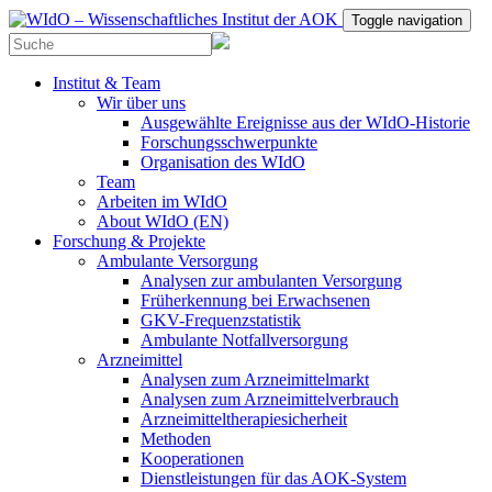
Toggle navigation
Institut & Team
Wir über uns
Ausgewählte Ereignisse aus der WIdO-Historie
Forschungsschwerpunkte
Organisation des WIdO
Team
Arbeiten im WIdO
About WIdO (EN)
Forschung & Projekte
Ambulante Versorgung
Analysen zur ambulanten Versorgung
Früherkennung bei Erwachsenen
GKV-Frequenzstatistik
Ambulante Notfallversorgung
Arzneimittel
Analysen zum Arzneimittelmarkt
Analysen zum Arzneimittelverbrauch
Arzneimitteltherapiesicherheit
Methoden
Kooperationen
Dienstleistungen für das AOK-System