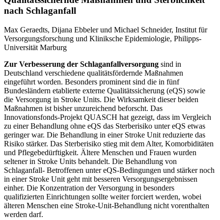
nach Schlaganfall
Max Geraedts, Dijana Ebbeler und Michael Schneider, Institut für
Versorgungsforschung und Kliniksche Epidemiologie, Philipps-
Universität Marburg
Zur Verbesserung der Schlaganfallversorgung
sind in
Deutschland verschiedene qualitätsfördernde Maßnahmen
eingeführt worden. Besonders prominent sind die in fünf
Bundesländern etablierte externe Qualitätssicherung (eQS) sowie
die Versorgung in Stroke Units. Die Wirksamkeit dieser beiden
Maßnahmen ist bisher unzureichend beforscht. Das
Innovationsfonds-Projekt QUASCH hat gezeigt, dass im Vergleich
zu einer Behandlung ohne eQS das Sterberisiko unter eQS etwas
geringer war. Die Behandlung in einer Stroke Unit reduzierte das
Risiko stärker. Das Sterberisiko stieg mit dem Alter, Komorbiditäten
und Pflegebedürftigkeit. Ältere Menschen und Frauen wurden
seltener in Stroke Units behandelt. Die Behandlung von
Schlaganfall- Betroffenen unter eQS-Bedingungen und stärker noch
in einer Stroke Unit geht mit besseren Versorgungsergebnissen
einher. Die Konzentration der Versorgung in besonders
qualifizierten Einrichtungen sollte weiter forciert werden, wobei
älteren Menschen eine Stroke-Unit-Behandlung nicht vorenthalten
werden darf.