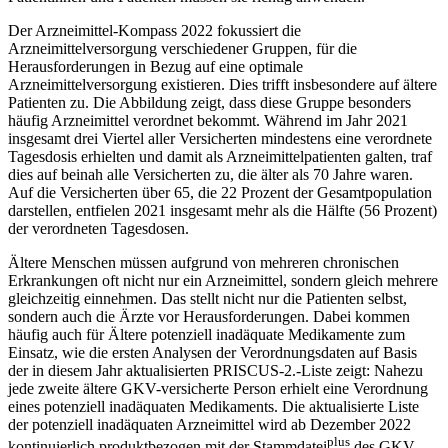
Der Arzneimittel-Kompass 2022 fokussiert die
Arzneimittelversorgung verschiedener Gruppen, für die
Herausforderungen in Bezug auf eine optimale
Arzneimittelversorgung existieren. Dies trifft insbesondere auf ältere
Patienten zu. Die Abbildung zeigt, dass diese Gruppe besonders
häufig Arzneimittel verordnet bekommt. Während im Jahr 2021
insgesamt drei Viertel aller Versicherten mindestens eine verordnete
Tagesdosis erhielten und damit als Arzneimittelpatienten galten, traf
dies auf beinah alle Versicherten zu, die älter als 70 Jahre waren.
Auf die Versicherten über 65, die 22 Prozent der Gesamtpopulation
darstellen, entfielen 2021 insgesamt mehr als die Hälfte (56 Prozent)
der verordneten Tagesdosen.
Ältere Menschen müssen aufgrund von mehreren chronischen
Erkrankungen oft nicht nur ein Arzneimittel, sondern gleich mehrere
gleichzeitig einnehmen. Das stellt nicht nur die Patienten selbst,
sondern auch die Ärzte vor Herausforderungen. Dabei kommen
häufig auch für Ältere potenziell inadäquate Medikamente zum
Einsatz, wie die ersten Analysen der Verordnungsdaten auf Basis
der in diesem Jahr aktualisierten PRISCUS-2.-Liste zeigt: Nahezu
jede zweite ältere GKV-versicherte Person erhielt eine Verordnung
eines potenziell inadäquaten Medikaments. Die aktualisierte Liste
der potenziell inadäquaten Arzneimittel wird ab Dezember 2022
plus
kontinuierlich produktbezogen mit der Stammdatei
des GKV-