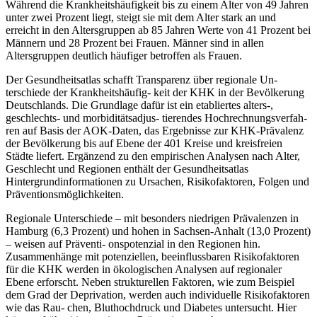
Während die Krankheitshäufigkeit bis zu einem Alter von 49 Jahren
unter zwei Prozent liegt, steigt sie mit dem Alter stark an und
erreicht in den Altersgruppen ab 85 Jahren Werte von 41 Prozent bei
Männern und 28 Prozent bei Frauen. Männer sind in allen
Altersgruppen deutlich häufiger betroffen als Frauen.
Der Gesundheitsatlas schafft Transparenz über regionale Un-
terschiede der Krankheitshäufig- keit der KHK in der Bevölkerung
Deutschlands. Die Grundlage dafür ist ein etabliertes alters-,
geschlechts- und morbiditätsadjus- tierendes Hochrechnungsverfah-
ren auf Basis der AOK-Daten, das Ergebnisse zur KHK-Prävalenz
der Bevölkerung bis auf Ebene der 401 Kreise und kreisfreien
Städte liefert. Ergänzend zu den empirischen Analysen nach Alter,
Geschlecht und Regionen enthält der Gesundheitsatlas
Hintergrundinformationen zu Ursachen, Risikofaktoren, Folgen und
Präventionsmöglichkeiten.
Regionale Unterschiede – mit besonders niedrigen Prävalenzen in
Hamburg (6,3 Prozent) und hohen in Sachsen-Anhalt (13,0 Prozent)
– weisen auf Präventi- onspotenzial in den Regionen hin.
Zusammenhänge mit potenziellen, beeinflussbaren Risikofaktoren
für die KHK werden in ökologischen Analysen auf regionaler
Ebene erforscht. Neben strukturellen Faktoren, wie zum Beispiel
dem Grad der Deprivation, werden auch individuelle Risikofaktoren
wie das Rau- chen, Bluthochdruck und Diabetes untersucht. Hier