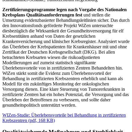
Zertifizierungsprogramme legen nach Vorgabe des Nationalen
Krebsplans Qualitätsanforderungen fest
und stellen die
Umsetzung evidenzbasierter Behandlungsleitlinien sicher. Das durch
den Innovationsfonds geförderte Projekt WiZen untersuchte
diesbezüglich die Wirksamkeit der Gesundheitsversorgung für elf
Krebsentitäten anhand von Daten der gesetzlichen
Krankenversicherung und klinischer Krebsregister. Analysiert wurde
das Überleben der Krebspatienten für Krankenhäuser mit und ohne
Zertifikat der Deutschen Krebsgesellschaft (DKG). Bei allen
betrachteten Krebsarten wiesen die risikoadjustierten
Modellierungen auf zumeist statistisch signifikante
Überlebensvorteile von in zertifizierten Zentren Behandelten hin.
WiZen stärkt somit die Evidenz zum Überlebensvorteil der
Behandlung in zertifizierten Krebszentren erheblich und kann als
Modell für ein zukünftiges Monitoring der onkologischen
Versorgung dienen. Eine klare Steuerung von Tumorerkrankten in
zertifizierte Zentren hat ein hohes Potenzial, die Versorgung und das
Überleben der Betroffenen zu verbessern, und sollte daher
gesundheitspolitisch unterstützt werden.
WIZen-Studie: Überlebensvorteile bei Behandlung in zertifizierten
Krebszentren
(
pdf,
168 KB)
Qualitätssichernde Maßnahmen und Sterblichkeit