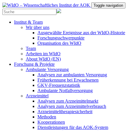
Toggle navigation
Institut & Team
Wir über uns
Ausgewählte Ereignisse aus der WIdO-Historie
Forschungsschwerpunkte
Organisation des WIdO
Team
Arbeiten im WIdO
About WIdO (EN)
Forschung & Projekte
Ambulante Versorgung
Analysen zur ambulanten Versorgung
Früherkennung bei Erwachsenen
GKV-Frequenzstatistik
Ambulante Notfallversorgung
Arzneimittel
Analysen zum Arzneimittelmarkt
Analysen zum Arzneimittelverbrauch
Arzneimitteltherapiesicherheit
Methoden
Kooperationen
Dienstleistungen für das AOK-System