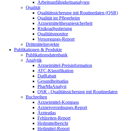
Arbeitsunfähigkeitsanalysen
Qualität
Qualitätssicherung mit Routinedaten (QSR)
Qualität im Pflegeheim
Arzneimitteltherapiesicherheit
Risikoadjustierung
Qualitätsmonitor
Versorgungs-Report
Drittmittelprojekte
Publikationen & Produkte
Publikationsdatenbank
Analytik
Arzneimittel-Preisinformation
ATC-Klassifikation
DatRabatt
Gesundheitsatlas
PharMaAnalyst
QSR - Qualitätssicherung mit Routinedaten
Buchreihen
Arzneimittel-Kompass
Arzneiverordnungs-Report
Ärzteatlas
Fehlzeiten-Report
Heilmittelbericht
Heilmittel-Report